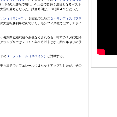
, 6-4, 6-4, 6-4の大逆転で制し、今大会で自身５度目となるベスト
大逆転勝ちとなった。試合時間は、３時間４９分だった。
リン（オランダ）
、３回戦では地元
Ｇ・モンフィス（フラ
の大逆転勝利を収めていた。モンフィス戦ではマッチポイ
り長期間戦線離脱を余儀なくされるも、昨年の７月に復帰
グランプリでは２０１１年１月以来となる約２年ぶりの優
ドの
Ｄ・フェレール（スペイン）
と対戦する。
準々決勝でもフェレールに２セットアップとしたが、その