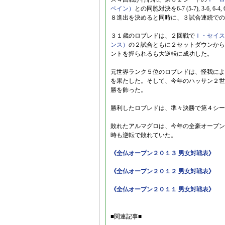
ペイン）
との同胞対決を6-7 (5-7), 3-6
８進出を決めると同時に、３試合連続での
３１歳のロブレドは、２回戦で
Ｉ・セイス
ンス）
の２試合ともに２セットダウンから
ントを握られるも大逆転に成功した。
元世界ランク５位のロブレドは、怪我によ
を果たした。そして、今年のハッサン２世
勝を飾った。
勝利したロブレドは、準々決勝で第４シー
敗れたアルマグロは、今年の全豪オープン
時も逆転で敗れていた。
《全仏オープン２０１３ 男女対戦表》
《全仏オープン２０１２ 男女対戦表》
《全仏オープン２０１１ 男女対戦表》
■関連記事■