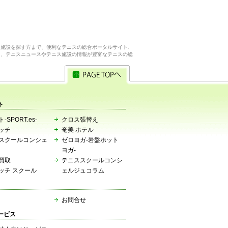
ス施設を探す方まで、便利なテニスの総合ポータルサイト、
ら、テニスニュースやテニス施設の情報が豊富なテニスの総
ト
-SPORT.es-
クロス張替え
ッチ
奄美 ホテル
スクールコンシェ
ゼロヨガ-岩盤ホット
ヨガ-
買取
テニススクールコンシ
ッチ スクール
ェルジュコラム
お問合せ
ービス