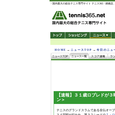
- 国内最大の総合テニス専門サイト テニス365 -
→
→
HOME
ニュースTOP
今日のニュ
【速報】３１歳ロブレドが３
ン＞
テニスのグランドスラムである全仏オープ
ス４回戦が行われ、第３２シードの
Ｔ・ロ