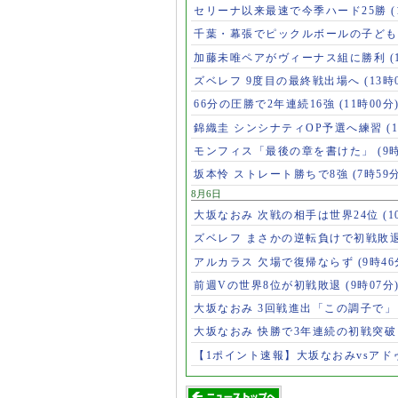
セリーナ以来最速で今季ハード25勝
千葉・幕張でピックルボールの子ど
加藤未唯ペアがヴィーナス組に勝利
(
ズベレフ 9度目の最終戦出場へ
(13時
66分の圧勝で2年連続16強
(11時00分
錦織圭 シンシナティOP予選へ練習
(
モンフィス「最後の章を書けた」
(9
坂本怜 ストレート勝ちで8強
(7時59
8月6日
大坂なおみ 次戦の相手は世界24位
(1
ズベレフ まさかの逆転負けで初戦敗
アルカラス 欠場で復帰ならず
(9時46
前週Vの世界8位が初戦敗退
(9時07分
大坂なおみ 3回戦進出「この調子で
大坂なおみ 快勝で3年連続の初戦突
【1ポイント速報】大坂なおみvsア