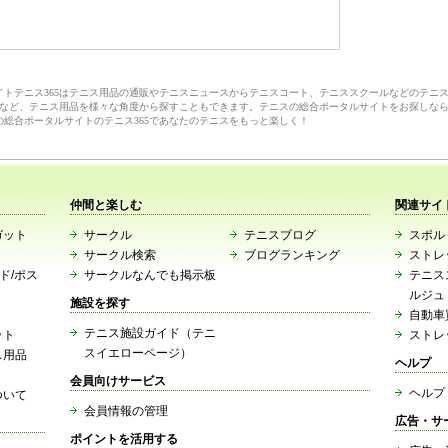
サイトテニス365はテニス用品の通販やテニスニュースからテニスコート、テニススクールなどのテニ
など、テニス用品を様々な角度から探すこともできます。テニスの総合ポータルサイトをお探しな
の総合ポータルサイトのテニス365であなたのテニスをもっと楽しく！
仲間と楽しむ
関連サイ
ガット
サークル
テニスブログ
スポルト
サークル検索
ブログランキング
ストレ
ード/ポス
サークルなんでも掲示板
テニス
ルジュ
施設を探す
自動車
テニス施設ガイド（テニ
ット
ストレ
スイエローページ）
ス用品
ヘルプ
会員向けサービス
ヘルプ
ついて
会員情報の管理
広告・サ
ポイントを活用する