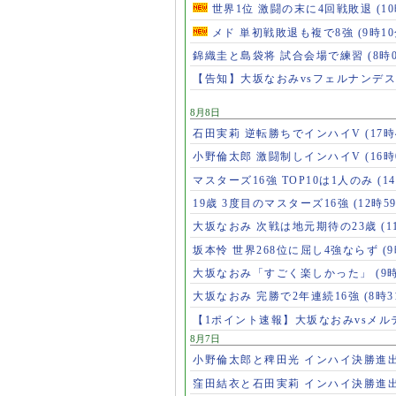
世界1位 激闘の末に4回戦敗退
(1
メド 単初戦敗退も複で8強
(9時10
錦織圭と島袋将 試合会場で練習
(8時
【告知】大坂なおみvsフェルナンデ
8月8日
石田実莉 逆転勝ちでインハイV
(17時
小野倫太郎 激闘制しインハイV
(16時
マスターズ16強 TOP10は1人のみ
(1
19歳 3度目のマスターズ16強
(12時5
大坂なおみ 次戦は地元期待の23歳
(1
坂本怜 世界268位に屈し4強ならず
(
大坂なおみ「すごく楽しかった」
(9
大坂なおみ 完勝で2年連続16強
(8時3
【1ポイント速報】大坂なおみvsメ
8月7日
小野倫太郎と稗田光 インハイ決勝進
窪田結衣と石田実莉 インハイ決勝進