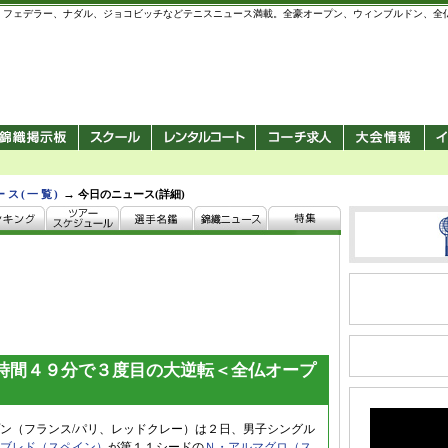
 錦織圭、フェデラー、ナダル、ジョコビッチなどテニスニュース満載。全豪オープン、ウィンブルドン、
→
ース(一覧)
今日のニュース(詳細)
時間４９分で３度目の大逆転＜全仏オープ
ン（フランス/パリ、レッドクレー）は２日、男子シングル
ブレド（スペイン）
が第１１シードの
Ｎ・アルマグロ（ス