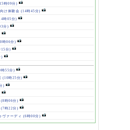
(15時09分)
も向け体験会
(14時45分)
14時05分)
03分)
)
10時06分)
時15分)
分)
0時55分)
退
(10時25分)
分)
)
」
(8時06分)
破
(7時22分)
ドゥヴァーディ
(6時00分)