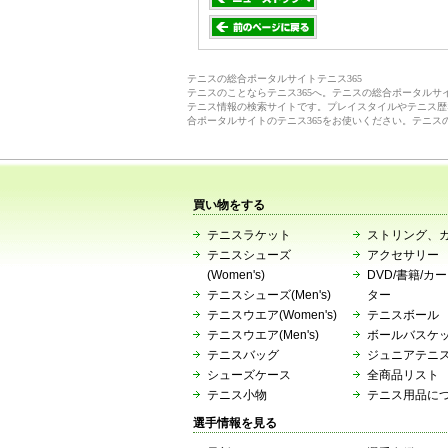
テニスの総合ポータルサイトテニス365
テニスのことならテニス365へ。テニスの総合ポータル
テニス情報の検索サイトです。プレイスタイルやテニス歴
合ポータルサイトのテニス365をお使いください。テニス
買い物をする
テニスラケット
ストリング、
テニスシューズ
アクセサリー
(Women's)
DVD/書籍/カ
テニスシューズ(Men's)
ター
テニスウエア(Women's)
テニスボール
テニスウエア(Men's)
ボールバスケ
テニスバッグ
ジュニアテニ
シューズケース
全商品リスト
テニス小物
テニス用品に
選手情報を見る