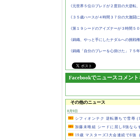
《元世界５位ロブレドが２度目の大逆転、
《３５歳ハースが４時間３７分の大激闘に
《第１９シードのアイズナーが３時間５０
《錦織、やっと手にしたナダルへの挑戦権
《錦織「自分のプレーを心掛けた」７５年
Facebookでニュースコメン
その他のニュース
8月9日
シフィオンテク 逆転勝ちで雪辱
(
加藤未唯組 シードに屈し8強なら
19歳 マスターズ3大会連続で8強