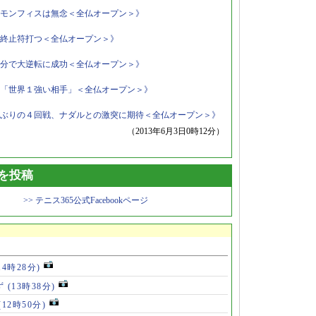
モンフィスは無念＜全仏オープン＞》
終止符打つ＜全仏オープン＞》
分で大逆転に成功＜全仏オープン＞》
「世界１強い相手」＜全仏オープン＞》
ぶりの４回戦、ナダルとの激突に期待＜全仏オープン＞》
（2013年6月3日0時12分）
トを投稿
>> テニス365公式Facebookページ
14時28分)
ず
(13時38分)
(12時50分)