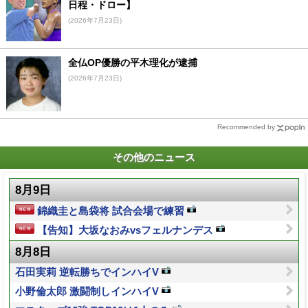
日程・ドロー】
(2026年7月23日)
全仏OP優勝の平木理化が逮捕
(2026年7月23日)
Recommended by
その他のニュース
8月9日
錦織圭と島袋将 試合会場で練習
【告知】大坂なおみvsフェルナンデス
8月8日
石田実莉 逆転勝ちでインハイV
小野倫太郎 激闘制しインハイV