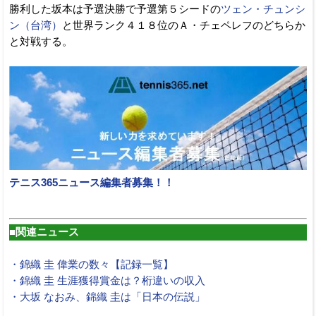
勝利した坂本は予選決勝で予選第５シードの
ツェン・チュンシ
ン（台湾）
と世界ランク４１８位のＡ・チェペレフのどちらか
と対戦する。
テニス365ニュース編集者募集！！
■関連ニュース
・錦織 圭 偉業の数々【記録一覧】
・錦織 圭 生涯獲得賞金は？桁違いの収入
・大坂 なおみ、錦織 圭は「日本の伝説」