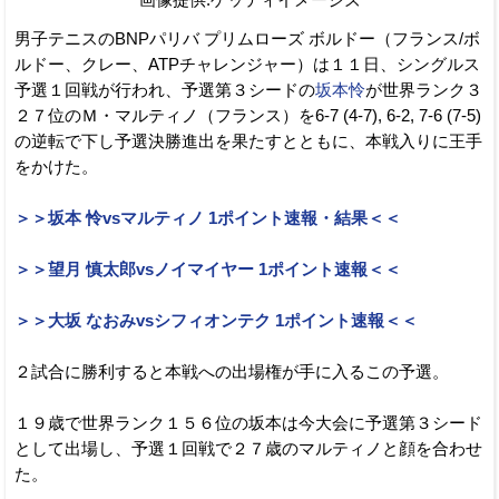
男子テニスのBNPパリバ プリムローズ ボルドー（フランス/ボ
ルドー、クレー、ATPチャレンジャー）は１１日、シングルス
予選１回戦が行われ、予選第３シードの
坂本怜
が世界ランク３
２７位のＭ・マルティノ（フランス）を6-7 (4-7), 6-2, 7-6 (7-5)
の逆転で下し予選決勝進出を果たすとともに、本戦入りに王手
をかけた。
＞＞坂本 怜vsマルティノ 1ポイント速報・結果＜＜
＞＞望月 慎太郎vsノイマイヤー 1ポイント速報＜＜
＞＞大坂 なおみvsシフィオンテク 1ポイント速報＜＜
２試合に勝利すると本戦への出場権が手に入るこの予選。
１９歳で世界ランク１５６位の坂本は今大会に予選第３シード
として出場し、予選１回戦で２７歳のマルティノと顔を合わせ
た。