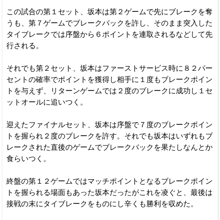
この試合の第１セット、坂本は第２ゲームで先にブレークを奪
うも、第７ゲームでブレークバックを許し、そのまま突入した
タイブレークでは序盤から６ポイントを連取されるなどして先
行される。
それでも第２セット、坂本はファーストサービス時に８２パー
セントの確率でポイントを獲得し相手に１度もブレークポイン
トを与えず、リターンゲームでは２度のブレークに成功し１セ
ットオールに追いつく。
迎えたファイナルセット、坂本は序盤で７度のブレークポイン
トを握られ２度のブレークを許す。それでも坂本はいずれもブ
レークされた直後のゲームでブレークバックを果たしなんとか
食らいつく。
終盤の第１２ゲームではマッチポイントとなるブレークポイン
トを握られる場面もあった坂本だったがこれを凌ぐと、最後は
接戦の末にタイブレークをものにし辛くも勝利を収めた。