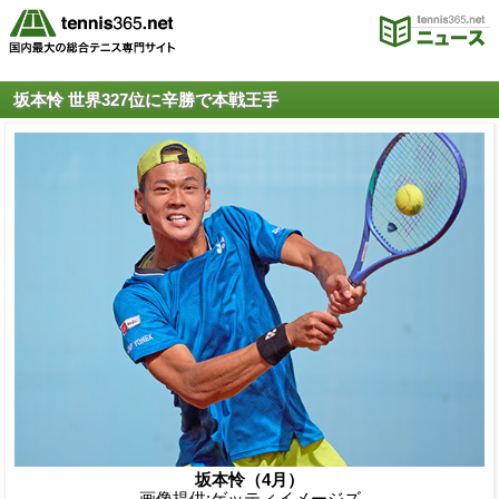
坂本怜 世界327位に辛勝で本戦王手
坂本怜（4月）
画像提供:ゲッティイメージズ