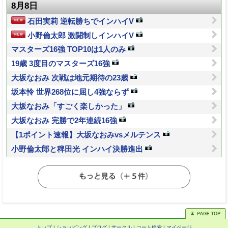
8月8日
石田実莉 逆転勝ちでインハイV
小野倫太郎 激闘制しインハイV
マスターズ16強 TOP10は1人のみ
19歳 3度目のマスターズ16強
大坂なおみ 次戦は地元期待の23歳
坂本怜 世界268位に屈し4強ならず
大坂なおみ「すごく楽しかった」
大坂なおみ 完勝で2年連続16強
【1ポイント速報】大坂なおみvsメルテンス
小野倫太郎と稗田光 インハイ決勝進出
トップ
|
ショッピング
|
ブログ
|
サークル
|
コート検索
|
マイページ