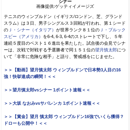
シナー
画像提供:ゲッティイメージズ
テニスのウィンブルドン（イギリス/ロンドン、芝、グランド
スラム）は３日、男子シングルス３回戦が行われ、第１シード
の
Ｊ・シナー（イタリア）
が世界ランク８１位の
Ｊ・ブルック
スビー（アメリカ）
を6-4, 6-3, 6-4のストレートで下し、５年
連続５度目のベスト１６進出を果たした。試合後の会見でシナ
ーは、次戦で対戦する予選勝者で同１５１位の
望月慎太郎
につ
いて「非常に危険な相手」と語り、警戒感をにじませた。
＞＞【動画】望月慎太郎 ウィンブルドンで日本勢3人目の16
強！快挙達成の瞬間！＜＜
＞＞望月慎太郎vsシナー 1ポイント速報＜＜
＞＞大坂 なおみvsサバレンカ 1ポイント速報＜＜
＞＞【賞金】望月 慎太郎 ウィンブルドン16強でいくら獲得？
ドローも公開中！＜＜