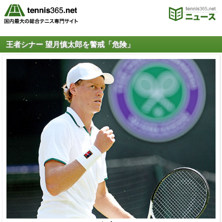
王者シナー 望月慎太郎を警戒「危険」