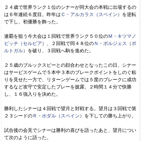
２４歳で世界ランク１位のシナーが同大会の本戦に出場するの
は６年連続６度目。昨年は
Ｃ・アルカラス（スペイン）
を逆転
で下し、初優勝を飾った。
連覇を狙う今大会は１回戦で世界ランク５０位の
Ｍ・キツマノ
ビッチ（セルビア）
、２回戦で同４８位の
Ｎ・ボルジェス（ポ
ルトガル）
を破り、３回戦へ駒を進めた。
２５歳のブルックスビーとの顔合わせとなったこの日、シナー
はサービスゲームで５本中３本のブレークポイントをしのぐ粘
りを見せた一方で、リターンゲームでは５度のブレークに成功
するなど攻守で安定したプレーを披露。２時間１４分で快勝
し、１６強入りを決めた。
勝利したシナーは４回戦で望月と対戦する。望月は３回戦で第
２３シードの
Ｒ・ホダル（スペイン）
を下しての勝ち上がり。
試合後の会見でシナーは勝利の喜びを語ったあと、望月につい
て次のように語った。