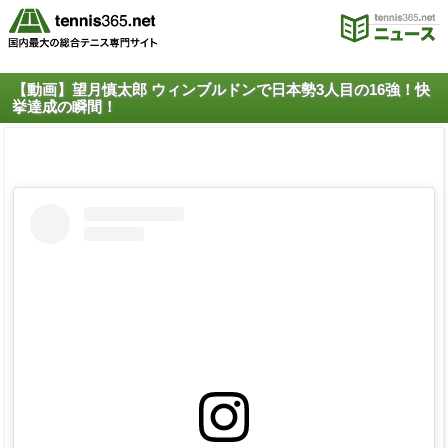
【動画】望月慎太郎 ウィンブルドンで日本勢3人目の16強！快
挙達成の瞬間！