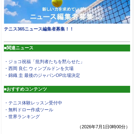
テニス365ニュース編集者募集！！
■関連ニュース
・ジョコ祝福「批判者たちを黙らせた」
・西岡 良仁 ウィンブルドンを欠場
・錦織 圭 最後のジャパンOP出場決定
■おすすめコンテンツ
・テニス体験レッスン受付中
・無料ドロー作成ツール
・世界ランキング
（2026年7月1日0時00分）