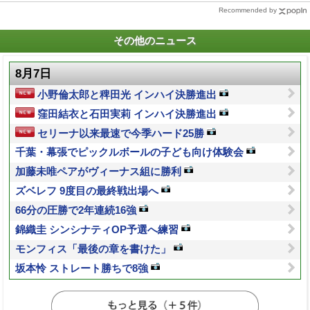
Recommended by
その他のニュース
8月7日
小野倫太郎と稗田光 インハイ決勝進出
窪田結衣と石田実莉 インハイ決勝進出
セリーナ以来最速で今季ハード25勝
千葉・幕張でピックルボールの子ども向け体験会
加藤未唯ペアがヴィーナス組に勝利
ズベレフ 9度目の最終戦出場へ
66分の圧勝で2年連続16強
錦織圭 シンシナティOP予選へ練習
モンフィス「最後の章を書けた」
坂本怜 ストレート勝ちで8強