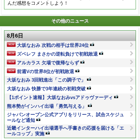
んだ感想をコメントしよう！
その他のニュース
8月6日
大坂なおみ 次戦の相手は世界24位
ズベレフ まさかの逆転負けで初戦敗退
アルカラス 欠場で復帰ならず
前週Vの世界8位が初戦敗退
大坂なおみ 3回戦進出「この調子で」
大坂なおみ 快勝で3年連続の初戦突破
【1ポイント速報】大坂なおみvsアドゥヴァーディ
熊本勢がインハイ出場「勇気与える」
ジャパンオープン公式アプリをリリース、試合スケジュ
ールなど通知
近畿インターハイ出場選手へ手書きの応援を届ける「エ
ールコップ」実施