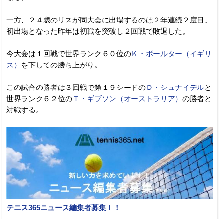
一方、２４歳のリスが同大会に出場するのは２年連続２度目。
初出場となった昨年は初戦を突破し２回戦で敗退した。
今大会は１回戦で世界ランク６０位の
Ｋ・ボールター（イギリ
ス）
を下しての勝ち上がり。
この試合の勝者は３回戦で第１９シードの
Ｄ・シュナイデル
と
世界ランク６２位の
Ｔ・ギブソン（オーストラリア）
の勝者と
対戦する。
テニス365ニュース編集者募集！！