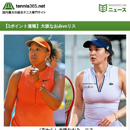
【1ポイント速報】大坂なおみvsリス
（左から）大坂なおみ、リス