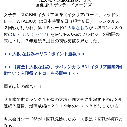
画像提供:ゲッティイメージズ
女子テニスのBNLイタリア国際（イタリア/ローマ、レッドク
レー、WTA1000）は日本時間９日（現地８日）、シングルス
２回戦が行われ、第１５シードの
大坂なおみ
が世界ランク８０
位の
Ｅ・リス（ドイツ）
を6-4, 4-6, 6-3のフルセットの激闘の
末に下し、３年連続５度目の初戦突破を果たした。
＞＞大坂 なおみvsリス 1ポイント速報＜＜
＞＞【賞金】大坂なおみ、サバレンカら BNLイタリア国際2回
戦でいくら獲得？ドローも公開中！＜＜
両者は初の顔合わせ。
２８歳で世界ランク１６位の大坂が同大会に出場するのは３年
連続７度目。最高成績は２０１９年のベスト８となっている。
今大会はシード勢が１回戦免除のため、大坂は２回戦が初戦と
なる。