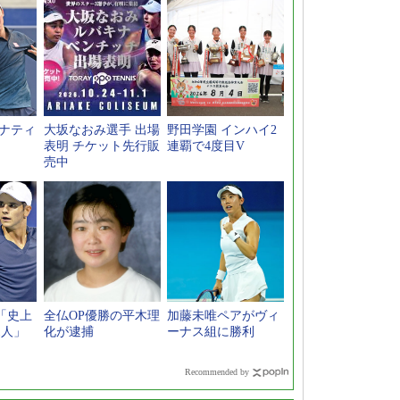
シナティ
大坂なおみ選手 出場
野田学園 インハイ2
表明 チケット先行販
連覇で4度目V
売中
「史上
全仏OP優勝の平木理
加藤未唯ペアがヴィ
1人」
化が逮捕
ーナス組に勝利
Recommended by