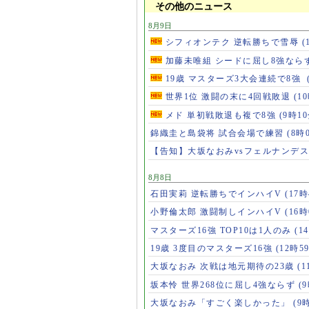
その他のニュース
8月9日
シフィオンテク 逆転勝ちで雪辱
(
加藤未唯組 シードに屈し8強なら
19歳 マスターズ3大会連続で8強
世界1位 激闘の末に4回戦敗退
(1
メド 単初戦敗退も複で8強
(9時10
錦織圭と島袋将 試合会場で練習
(8時
【告知】大坂なおみvsフェルナンデ
8月8日
石田実莉 逆転勝ちでインハイV
(17時
小野倫太郎 激闘制しインハイV
(16時
マスターズ16強 TOP10は1人のみ
(1
19歳 3度目のマスターズ16強
(12時5
大坂なおみ 次戦は地元期待の23歳
(1
坂本怜 世界268位に屈し4強ならず
(
大坂なおみ「すごく楽しかった」
(9