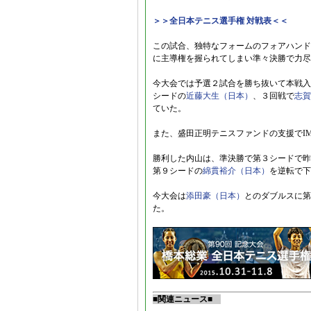
＞＞全日本テニス選手権 対戦表＜＜
この試合、独特なフォームのフォアハンド
に主導権を握られてしまい準々決勝で力尽
今大会では予選２試合を勝ち抜いて本戦入
シードの
近藤大生（日本）
、３回戦で
志賀
ていた。
また、盛田正明テニスファンドの支援でI
勝利した内山は、準決勝で第３シードで昨
第９シードの
綿貫裕介（日本）
を逆転で下
今大会は
添田豪（日本）
とのダブルスに第
た。
■関連ニュース■