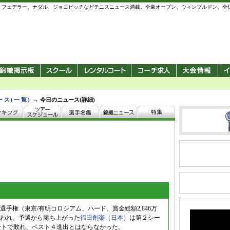
 錦織圭、フェデラー、ナダル、ジョコビッチなどテニスニュース満載。全豪オープン、ウィンブルドン、
→
ース(一覧)
今日のニュース(詳細)
手権（東京/有明コロシアム、ハード、賞金総額2,846万
われ、予選から勝ち上がった
福田創楽（日本）
は第２シー
ストレートで敗れ、ベスト４進出とはならなかった。