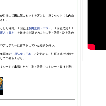
が特徴の福田は第１セットを落とし、第２セットでも内山
きた。
りした福田。１回戦は
森田直樹（日本）
、２回戦で第１２
正人（日本）
を破る快進撃で内山との準々決勝へ駒を進め
MGアカデミーに留学をしていた経験を持つ。
年覇者の
江原弘泰（日本）
と対戦する。江原は準々決勝で
しての勝ち上がり。
３シードで出場したが、準々決勝でストレート負けを喫し