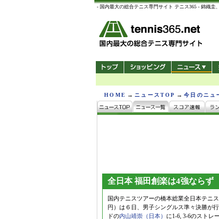
- 国内最大の総合テニス専門サイト テニス365 -
→
→
HOME
ニュースTOP
今日のニュ
全日本 福田創楽は4強ならず
国内テニスツアーの橋本総業全日本テニス選
円）は６日、男子シングルス準々決勝が行
ドの
内山靖崇（日本）
に1-6, 3-6の