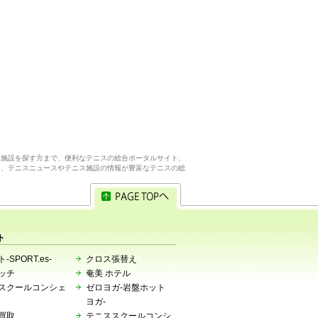
ス施設を探す方まで、便利なテニスの総合ポータルサイト、
ら、テニスニュースやテニス施設の情報が豊富なテニスの総
ト
-SPORT.es-
クロス張替え
ッチ
奄美 ホテル
スクールコンシェ
ゼロヨガ-岩盤ホット
ヨガ-
買取
テニススクールコンシ