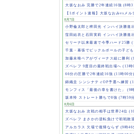
大坂なおみ 完勝で2年連続16強
(8時3
【1ポイント速報】大坂なおみvsメ
8月7日
小野倫太郎と稗田光 インハイ決勝進
窪田結衣と石田実莉 インハイ決勝進
セリーナ以来最速で今季ハード25勝
千葉・幕張でピックルボールの子ど
加藤未唯ペアがヴィーナス組に勝利
(
ズベレフ 9度目の最終戦出場へ
(13時
66分の圧勝で2年連続16強
(11時00分
錦織圭 シンシナティOP予選へ練習
(
モンフィス「最後の章を書けた」
(9
坂本怜 ストレート勝ちで8強
(7時59
8月6日
大坂なおみ 次戦の相手は世界24位
(1
ズベレフ まさかの逆転負けで初戦敗
アルカラス 欠場で復帰ならず
(9時46