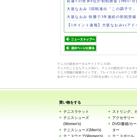
前週Vの世界8位が初戦敗退
(9時07分
大坂なおみ 3回戦進出「この調子で
大坂なおみ 快勝で3年連続の初戦突
【1ポイント速報】大坂なおみvsア
テニスの総合ポータルサイトテニス365
テニスのことならテニス365へ。テニスの総合ポータル
テニス情報の検索サイトです。プレイスタイルやテニス歴
合ポータルサイトのテニス365をお使いください。テニス
買い物をする
テニスラケット
ストリング、
テニスシューズ
アクセサリー
(Women's)
DVD/書籍/カ
テニスシューズ(Men's)
ター
テニスウエア(Women's)
テニスボール