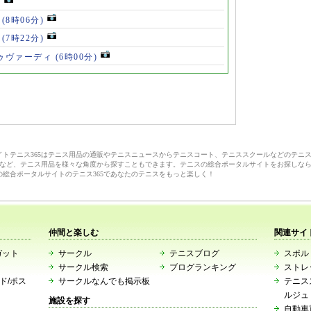
)
」
(8時06分)
破
(7時22分)
ドゥヴァーディ
(6時00分)
サイトテニス365はテニス用品の通販やテニスニュースからテニスコート、テニススクールなどのテニ
など、テニス用品を様々な角度から探すこともできます。テニスの総合ポータルサイトをお探しな
の総合ポータルサイトのテニス365であなたのテニスをもっと楽しく！
仲間と楽しむ
関連サイ
ガット
サークル
テニスブログ
スポルト
サークル検索
ブログランキング
ストレ
ード/ポス
サークルなんでも掲示板
テニス
ルジュ
施設を探す
自動車