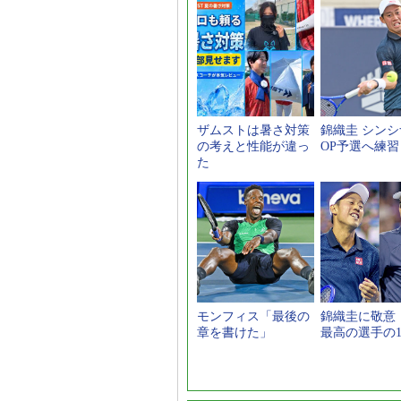
ザムストは暑さ対策
錦織圭 シン
の考えと性能が違っ
OP予選へ練習
た
モンフィス「最後の
錦織圭に敬意
章を書けた」
最高の選手の