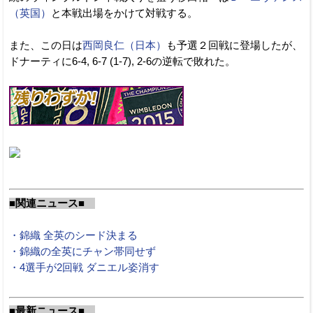
（英国）
と本戦出場をかけて対戦する。
また、この日は
西岡良仁（日本）
も予選２回戦に登場したが、
ドナーティに6-4, 6-7 (1-7), 2-6の逆転で敗れた。
■関連ニュース■
・錦織 全英のシード決まる
・錦織の全英にチャン帯同せず
・4選手が2回戦 ダニエル姿消す
■最新ニュース■