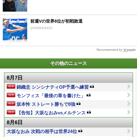
前週Vの世界8位が初戦敗退
(2026年8月6日)
Recommended by
その他のニュース
8月7日
錦織圭 シンシナティOP予選へ練習
モンフィス「最後の章を書けた」
坂本怜 ストレート勝ちで8強
【告知】大坂なおみvsメルテンス
8月6日
大坂なおみ 次戦の相手は世界24位