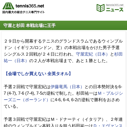
守屋と杉田 本戦出場に王手
２９日から開幕するテニスのグランドスラムであるウィンブル
ドン（イギリス/ロンドン、芝）の本戦出場をかけた男子予選
シングルス２回戦が２４日に行われ、
守屋宏紀（日本）
と
杉田
祐一（日本）
の２人が本戦出場まで、あと１勝とした。
【会場でしか買えない 全英タオル】
予選２回戦で守屋宏紀は
伊藤竜馬（日本）
との日本勢対決を6-
7 (4-7), 7-6 (7-4), 7-5の逆転で制した。杉田祐一は
Ｍ・プルジシ
ーズニー（ポーランド）
に4-6, 6-4, 6-2の逆転で勝利をおさめ
ている。
予選３回戦で守屋宏紀はＭ・ドナーティ（イタリア）、２年連
続のウィンブルドン本戦入りを狙う杉田祐一は
Ｄ・エヴァンス