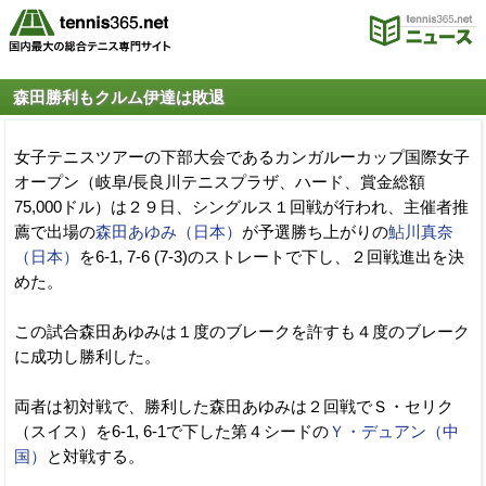
森田勝利もクルム伊達は敗退
女子テニスツアーの下部大会であるカンガルーカップ国際女子
オープン（岐阜/長良川テニスプラザ、ハード、賞金総額
75,000ドル）は２９日、シングルス１回戦が行われ、主催者推
薦で出場の
森田あゆみ（日本）
が予選勝ち上がりの
鮎川真奈
（日本）
を6-1, 7-6 (7-3)のストレートで下し、２回戦進出を決
めた。
この試合森田あゆみは１度のブレークを許すも４度のブレーク
に成功し勝利した。
両者は初対戦で、勝利した森田あゆみは２回戦でＳ・セリク
（スイス）を6-1, 6-1で下した第４シードの
Ｙ・デュアン（中
国）
と対戦する。