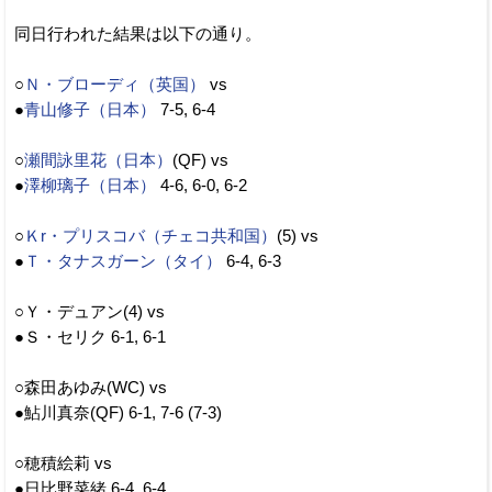
同日行われた結果は以下の通り。
○
Ｎ・ブローディ（英国）
vs
●
青山修子（日本）
7-5, 6-4
○
瀬間詠里花（日本）
(QF) vs
●
澤柳璃子（日本）
4-6, 6-0, 6-2
○
Ｋr・プリスコバ（チェコ共和国）
(5) vs
●
Ｔ・タナスガーン（タイ）
6-4, 6-3
○Ｙ・デュアン(4) vs
●Ｓ・セリク 6-1, 6-1
○森田あゆみ(WC) vs
●鮎川真奈(QF) 6-1, 7-6 (7-3)
○穂積絵莉 vs
●日比野菜緒 6-4, 6-4