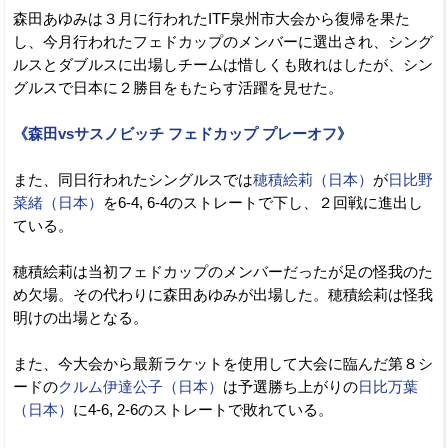
森田あゆみは３月に行われたITF泉州市大会から復帰を果た
し、今月行われたフェドカップのメンバーに選出され、シング
ルスとダブルスに出場しチームは惜しくも敗れはしたが、シン
グルスで日本に２勝目をもたらす活躍を見せた。
《森田vsサスノビッチ フェドカップ プレーオフ》
また、同日行われたシングルスでは
穂積絵莉（日本）
が
日比野
菜緒（日本）
を6-4, 6-4のストレートで下し、２回戦に進出し
ている。
穂積絵莉は当初フェドカップのメンバーだったが足の怪我のた
め欠場。その代わりに森田あゆみが出場した。穂積絵莉は怪我
明けの出場となる。
また、今大会から最新ラケットを使用して大会に臨んだ第８シ
ードの
クルム伊達公子（日本）
は予選勝ち上がりの
日比万葉
（日本）
に4-6, 2-6のストレートで敗れている。