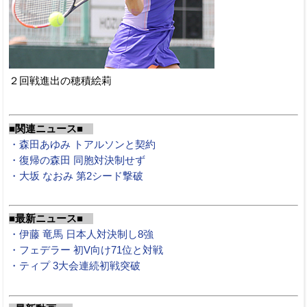
２回戦進出の穂積絵莉
■関連ニュース■
・森田あゆみ トアルソンと契約
・復帰の森田 同胞対決制せず
・大坂 なおみ 第2シード撃破
■最新ニュース■
・伊藤 竜馬 日本人対決制し8強
・フェデラー 初V向け71位と対戦
・ティプ 3大会連続初戦突破