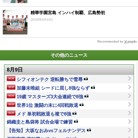
精華学園宮島 インハイ制覇、広島勢初
(2026年8月4日)
Recommended by
その他のニュース
8月9日
シフィオンテク 逆転勝ちで雪辱
加藤未唯組 シードに屈し8強ならず
19歳 マスターズ3大会連続で8強
世界1位 激闘の末に4回戦敗退
メド 単初戦敗退も複で8強
錦織圭と島袋将 試合会場で練習
【告知】大坂なおみvsフェルナンデス