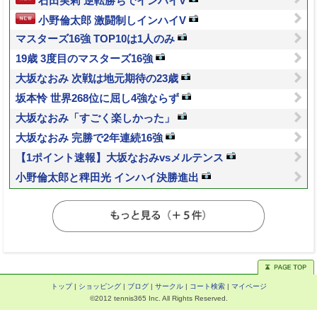
石田実莉 逆転勝ちでインハイV
小野倫太郎 激闘制しインハイV
マスターズ16強 TOP10は1人のみ
19歳 3度目のマスターズ16強
大坂なおみ 次戦は地元期待の23歳
坂本怜 世界268位に屈し4強ならず
大坂なおみ「すごく楽しかった」
大坂なおみ 完勝で2年連続16強
【1ポイント速報】大坂なおみvsメルテンス
小野倫太郎と稗田光 インハイ決勝進出
トップ
|
ショッピング
|
ブログ
|
サークル
|
コート検索
|
マイページ
©2012 tennis365 Inc. All Rights Reserved.