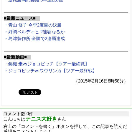
■最新ニュース■
・青山 修子 今季2度目の決勝
・好調ベルディヒ 2連覇なるか
・島津製作所 全勝で2連覇達成
■最新動画■
・錦織 圭vsジョコビッチ【ツアー最終戦】
・ジョコビッチvsワウリンカ【ツアー最終戦】
（2015年2月16日8時58分）
コメント数 0件
テニス大好き
こんにちは
さん
右上の「コメントを書く」ボタンを押して、この記事を読んだ
感想をコメントしよう！