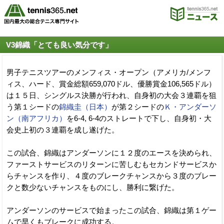
V3錦織「とても良い気分です」
男子テニスツアーのメンフィス・オープン（アメリカ/メンフ
ィス、ハード、賞金総額659,070ドル、優勝賞金106,565ドル）
は１５日、シングルス決勝が行われ、自身初の大会３連覇を狙
う第１シードの
錦織圭（日本）
が第２シードの
Ｋ・アンダーソ
ン（南アフリカ）
を6-4, 6-4のストレートで下し、自身初・大
会史上初の３連覇を成し遂げた。
この試合、錦織はアンダーソンに１２度のエースを決められ、
ファーストサービスのリターンに苦しむもセカンドサービスか
らチャンスを作り、４度のブレークチャンスから３度のブレー
クと数少ないチャンスをものにし、勝利に繋げた。
アンダーソンのサービスで始まったこの試合、錦織は第１ゲー
ムで早くもブレークに成功する。