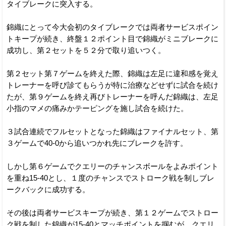
タイブレークに突入する。
錦織にとって今大会初のタイブレークでは両者サービスポイン
トキープが続き、終盤１２ポイント目で錦織がミニブレークに
成功し、第２セットを５２分で取り追いつく。
第２セット第７ゲームを終えた際、錦織は左足に違和感を覚え
トレーナーを呼び診てもらうが特に治療などせずに試合を続け
たが、第９ゲームを終え再びトレーナーを呼んだ錦織は、左足
小指のマメの痛みかテーピングを施し試合を続けた。
３試合連続でフルセットとなった錦織はファイナルセット、第
３ゲームで40-0から追いつかれ先にブレークを許す。
しかし第６ゲームでクエリーのチャンスボールをよみポイント
を重ね15-40とし、１度のチャンスでストローク戦を制しブレ
ークバックに成功する。
その後は両者サービスキープが続き、第１２ゲームでストロー
ク戦を制した錦織が15-40とマッチポイントを掴むが、クエリ