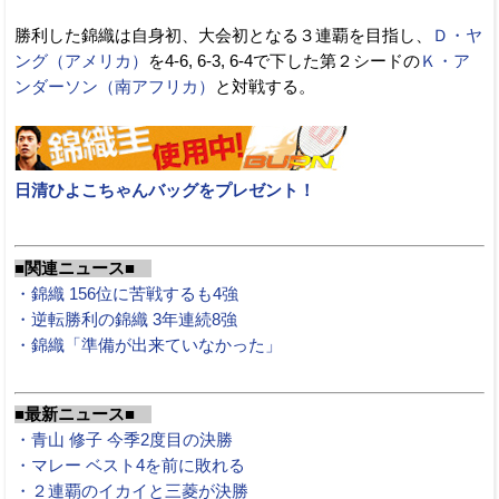
勝利した錦織は自身初、大会初となる３連覇を目指し、
Ｄ・ヤ
ング（アメリカ）
を4-6, 6-3, 6-4で下した第２シードの
Ｋ・ア
ンダーソン（南アフリカ）
と対戦する。
日清ひよこちゃんバッグをプレゼント！
■関連ニュース■
・錦織 156位に苦戦するも4強
・逆転勝利の錦織 3年連続8強
・錦織「準備が出来ていなかった」
■最新ニュース■
・青山 修子 今季2度目の決勝
・マレー ベスト4を前に敗れる
・２連覇のイカイと三菱が決勝