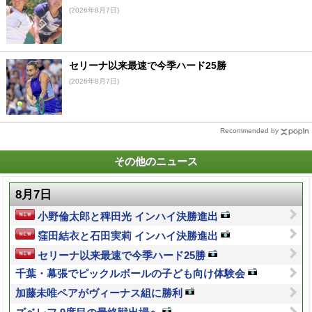
(2026年8月7日)
セリーナ以来最速で今季ハード25勝
(2026年8月7日)
Recommended by
その他のニュース
8月7日
小野倫太郎と稗田光 インハイ決勝進出
窪田結衣と石田実莉 インハイ決勝進出
セリーナ以来最速で今季ハード25勝
千葉・幕張でピックルボールの子ども向け体験会
加藤未唯ペアがヴィーナス組に勝利