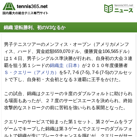
錦織 逆転勝利、初のV3なるか
男子テニスツアーのメンフィス・オープン（アメリカ/メンフ
ィス、ハード、賞金総額659,070ドル、優勝賞金106,565ドル）
は１４日、男子シングルス準決勝が行われ、自身初の大会３連
覇を狙う第１シードの
錦織圭（日本）
が２０１０年度優勝者
Ｓ・クエリー（アメリカ）
を5-7, 7-6 (7-5), 7-6 (7-5)のフルセッ
トで下し、自身初・大会初となる３連覇に王手をかけた。
この試合、錦織はクエリーの９度のダブルフォルトに助けられ
る場面もあったが、２７度のサービスエースを決められ、終始
攻撃的なストロークの前に苦戦を強いられる展開となった。
クエリーのサービスで始まった第１セット、第２ゲームをラブ
ゲームでキープした錦織は第３ゲームでクエリーのダブルフォ
ルトで錦織が先にブレークチャンスを掴むが、クエリーがサー