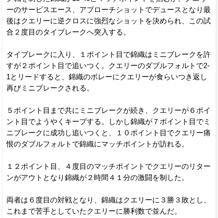
ーのサービスエース、アプローチショットでデュースとなり最
後はクエリーに逆クロスに強烈なショットを決められ、この試
合２度目のタイブレークへ突入する。
タイブレークに入り、１ポイント目で錦織はミニブレークを許
すが２ポイント目で追いつく。クエリーのダブルフォルトで2-
1とリードすると、錦織のボレーにクエリーが食らいつき返し
再びミニブレークされる。
５ポイント目まで共にミニブレークが続き、クエリーが６ポイ
ント目でようやくキープする。しかし錦織が７ポイント目でミ
ニブレークに成功し追いつくと、１０ポイント目でクエリー痛
恨のダブルフォルトで錦織にマッチポイントが訪れる。
１２ポイント目、４度目のマッチポイントでクエリーのリター
ンがアウトとなり錦織が２時間４１分の激闘を制した。
両者は６度目の対戦となり、錦織はクエリーに３勝３敗とし、
これまで苦手としていたクエリーに勝利数で並んだ。