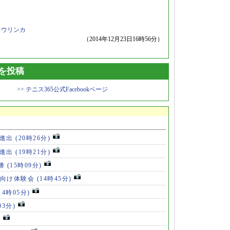
ワウリンカ
（2014年12月23日16時56分）
トを投稿
>> テニス365公式Facebookページ
勝進出
(20時26分)
勝進出
(19時21分)
5勝
(15時09分)
も向け体験会
(14時45分)
14時05分)
03分)
)