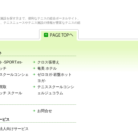
ス施設を探す方まで、便利なテニスの総合ポータルサイト、
ら、テニスニュースやテニス施設の情報が豊富なテニスの総
ト
-SPORT.es-
クロス張替え
ッチ
奄美 ホテル
スクールコンシェ
ゼロヨガ-岩盤ホット
ヨガ-
買取
テニススクールコンシ
ッチ スクール
ェルジュコラム
お問合せ
ービス
法人向けサービス