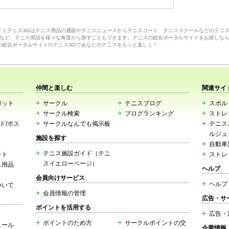
サイトテニス365はテニス用品の通販やテニスニュースからテニスコート、テニススクールなどのテニ
など、テニス用品を様々な角度から探すこともできます。テニスの総合ポータルサイトをお探しな
の総合ポータルサイトのテニス365であなたのテニスをもっと楽しく！
仲間と楽しむ
関連サイ
ガット
サークル
テニスブログ
スポルト
サークル検索
ブログランキング
ストレ
ード/ポス
サークルなんでも掲示板
テニス
ルジュ
施設を探す
自動車
テニス施設ガイド（テニ
ット
ストレ
スイエローページ）
ス用品
ヘルプ
会員向けサービス
ヘルプ
ついて
会員情報の管理
広告・サ
ポイントを活用する
広告・
ポイントのため方
サークルポイントの交
ュール
企業情報