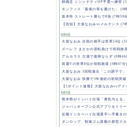
錦織圭 シンシナティOP予選へ練習
(
モンフィス「最後の章を書けた」
(9
坂本怜 ストレート勝ちで8強
(7時59
【告知】大坂なおみvsメルテンス
(7
8月6日
大坂なおみ 次戦の相手は世界24位
(1
ズベレフ まさかの逆転負けで初戦敗
アルカラス 欠場で復帰ならず
(9時46
前週Vの世界8位が初戦敗退
(9時07分
大坂なおみ 3回戦進出「この調子で
大坂なおみ 快勝で3年連続の初戦突
【1ポイント速報】大坂なおみvsア
8月5日
熊本勢がインハイ出場「勇気与える
ジャパンオープン公式アプリをリリ
近畿インターハイ出場選手へ手書き
ダンロップ、制振ゴム搭載の新型スカ