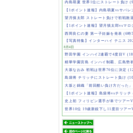
内島萌夏 世界1位にストレート負け
(
【1ポイント速報】内島萌夏vsサバレ
望月慎太郎 ストレート負けで初戦敗
【1ポイント速報】望月慎太郎vsマ
西岡良仁の妻 第一子妊娠を発表
(6時
【写真特集】インターハイ テニス 202
8月4日
野田学園 インハイ2連覇で4度目V
(1
精華学園宮島 インハイ制覇、広島勢
大坂なおみ 初戦は世界76位に決定
(1
島袋将 チリッチにストレート負け
(1
大坂と錦織「前回酷い負け方だった
【1ポイント速報】島袋将vsチリッチ
史上初 フィリピン選手が単でツアー
世界10位 19歳新鋭下し11度目ツアー