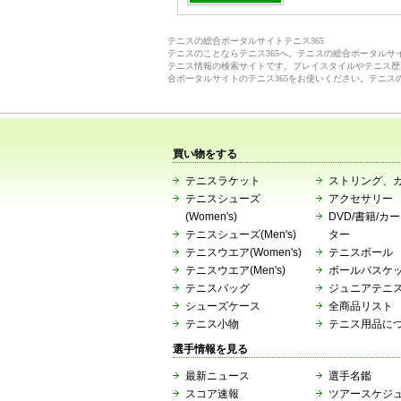
テニスの総合ポータルサイトテニス365
テニスのことならテニス365へ。テニスの総合ポータル
テニス情報の検索サイトです。プレイスタイルやテニス歴
合ポータルサイトのテニス365をお使いください。テニス
買い物をする
テニスラケット
ストリング、
テニスシューズ
アクセサリー
(Women's)
DVD/書籍/カ
テニスシューズ(Men's)
ター
テニスウエア(Women's)
テニスボール
テニスウエア(Men's)
ボールバスケ
テニスバッグ
ジュニアテニ
シューズケース
全商品リスト
テニス小物
テニス用品に
選手情報を見る
最新ニュース
選手名鑑
スコア速報
ツアースケジ