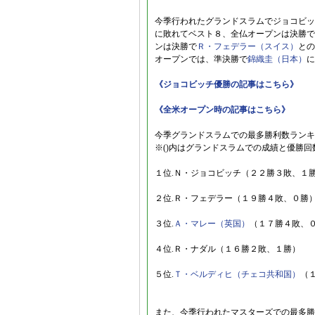
今季行われたグランドスラムでジョコビッ
に敗れてベスト８、全仏オープンは決勝で
ンは決勝で
Ｒ・フェデラー（スイス）
との
オープンでは、準決勝で
錦織圭（日本）
に
《ジョコビッチ優勝の記事はこちら》
《全米オープン時の記事はこちら》
今季グランドスラムでの最多勝利数ランキ
※()内はグランドスラムでの成績と優勝回
１位.Ｎ・ジョコビッチ（２２勝３敗、１
２位.Ｒ・フェデラー（１９勝４敗、０勝
３位.
Ａ・マレー（英国）
（１７勝４敗、
４位.Ｒ・ナダル（１６勝２敗、１勝）
５位.
Ｔ・ベルディヒ（チェコ共和国）
（
また、今季行われたマスターズでの最多勝