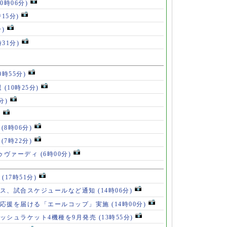
10時06分)
時15分)
分)
時31分)
0時55分)
退
(10時25分)
分)
)
」
(8時06分)
破
(7時22分)
ドゥヴァーディ
(6時00分)
」
(17時51分)
ース、試合スケジュールなど通知
(14時06分)
の応援を届ける「エールコップ」実施
(14時00分)
ッシュラケット4機種を9月発売
(13時55分)