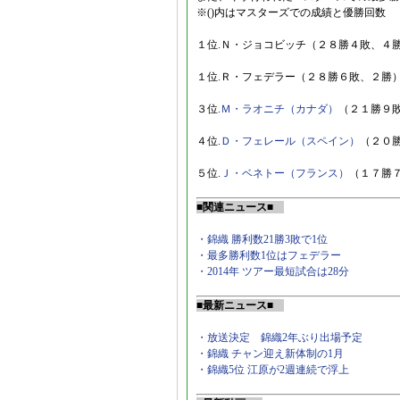
※()内はマスターズでの成績と優勝回数
１位.Ｎ・ジョコビッチ（２８勝４敗、４
１位.Ｒ・フェデラー（２８勝６敗、２勝
３位.
Ｍ・ラオニチ（カナダ）
（２１勝９
４位.
Ｄ・フェレール（スペイン）
（２０
５位.
Ｊ・ベネトー（フランス）
（１７勝
■関連ニュース■
・錦織 勝利数21勝3敗で1位
・最多勝利数1位はフェデラー
・2014年 ツアー最短試合は28分
■最新ニュース■
・放送決定 錦織2年ぶり出場予定
・錦織 チャン迎え新体制の1月
・錦織5位 江原が2週連続で浮上