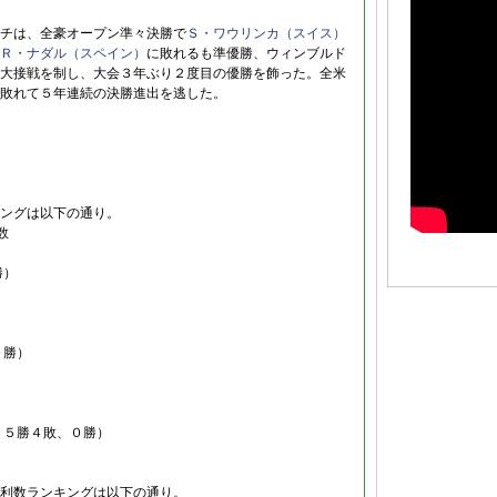
チは、全豪オープン準々決勝で
Ｓ・ワウリンカ（スイス）
Ｒ・ナダル（スペイン）
に敗れるも準優勝、ウィンブルド
大接戦を制し、大会３年ぶり２度目の優勝を飾った。全米
敗れて５年連続の決勝進出を逃した。
ングは以下の通り。
数
勝）
）
０勝）
１５勝４敗、０勝）
利数ランキングは以下の通り。