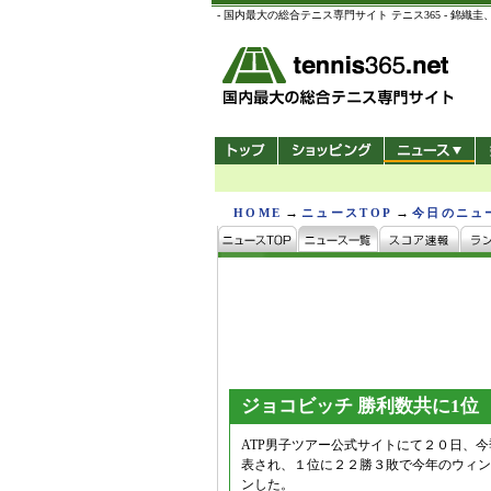
- 国内最大の総合テニス専門サイト テニス365 -
→
→
HOME
ニュースTOP
今日のニュ
ジョコビッチ 勝利数共に1位
ATP男子ツアー公式サイトにて２０日、
表され、１位に２２勝３敗で今年のウィン
ンした。