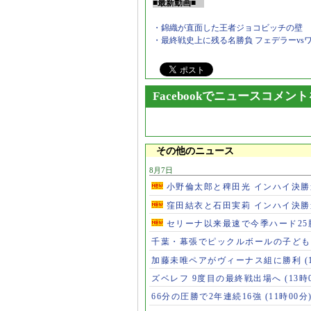
■最新動画■
・錦織が直面した王者ジョコビッチの壁
・最終戦史上に残る名勝負 フェデラーvs
Facebookでニュースコメン
その他のニュース
8月7日
小野倫太郎と稗田光 インハイ決
窪田結衣と石田実莉 インハイ決
セリーナ以来最速で今季ハード2
千葉・幕張でピックルボールの子ど
加藤未唯ペアがヴィーナス組に勝利
(
ズベレフ 9度目の最終戦出場へ
(13時
66分の圧勝で2年連続16強
(11時00分