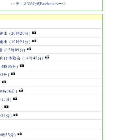
>> テニス365公式Facebookページ
勝進出
(20時26分)
勝進出
(19時21分)
5勝
(15時09分)
も向け体験会
(14時45分)
14時05分)
03分)
)
10時06分)
時15分)
分)
時31分)
0時55分)