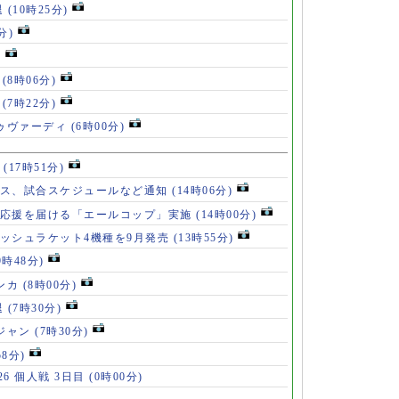
退
(10時25分)
分)
)
」
(8時06分)
破
(7時22分)
ドゥヴァーディ
(6時00分)
」
(17時51分)
ース、試合スケジュールなど通知
(14時06分)
の応援を届ける「エールコップ」実施
(14時00分)
ッシュラケット4機種を9月発売
(13時55分)
9時48分)
ンカ
(8時00分)
退
(7時30分)
ロジャン
(7時30分)
58分)
6 個人戦 3日目
(0時00分)