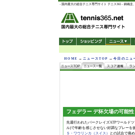
- 国内最大の総合テニス専門サイト テニス365 -
→
→
HOME
ニュースTOP
今日のニュ
フェデラー デ杯欠場の可能性
先週行われたバークレイズATPワールドツア
ル)で年齢を感じさせない好調なプレーを
Ｓ・ワウリンカ（スイス）
との試合で痛め