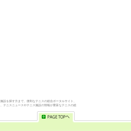
ス施設を探す方まで、便利なテニスの総合ポータルサイト、
ら、テニスニュースやテニス施設の情報が豊富なテニスの総