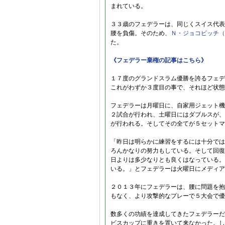
まれている。
３３歳のフェデラーは、同じくスイス代表
腰を負傷。そのため、
Ｎ・ジョコビッチ（
た。
《フェデラー棄権の記事はこちら》
１７度のグランドスラム優勝を誇るフェデ
これがわずか３度目の事で、それほど状態
フェデラーは月曜日に、自家用ジェット機
２試合が行われ、土曜日にはダブルスが、
が行われる。そしてその全てが５セットマ
「昨日は明らかに練習をするには十分では
ろんかなりの努力もしている。そして回復
日よりは多少なりとも良くはなっている。
いる。」とフェデラーは火曜日にメディア
２０１３年にフェデラーは、腰に問題を抱
もなく、より攻撃的なプレーで５大会で優
数多くの功績を達成してきたフェデラーだ
ビスカップに重きを置いて来なかった。し