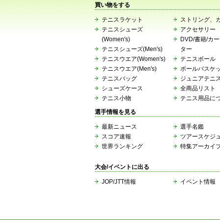
買い物をする
テニスラケット
ストリング、
テニスシューズ
アクセサリー
(Women's)
DVD/書籍/カ
テニスシューズ(Men's)
ター
テニスウエア(Women's)
テニスボール
テニスウエア(Men's)
ボールバスケ
テニスバッグ
ジュニアテニ
シューズケース
全商品リスト
テニス小物
テニス用品に
選手情報を見る
最新ニュース
選手名鑑
スコア速報
ツアースケジ
世界ランキング
特集アーカイ
大会/イベントに出る
JOP/JTT情報
イベント情報