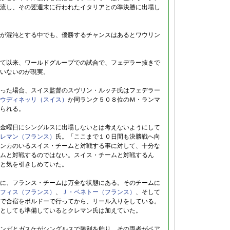
流し、その翌週末に行われたイタリアとの準決勝に出場し
が混沌とする中でも、優勝するチャンスはあるとワウリン
て以来、ワールドグループでの試合で、フェデラー抜きで
いないのが現実。
った場合、スイス監督のスヴリン・ルッチ氏はフェデラー
ウディネッリ（スイス）
か同ランク５０８位のＭ・ランマ
られる。
金曜日にシングルスに出場しないとは考えないようにして
レマン（フランス）
氏。「ここまで１０日間も決勝戦へ向
ンカのいるスイス・チームと対戦する事に対して、十分な
ムと対戦するのではない。スイス・チームと対戦するん
と気を引きしめていた。
に、フランス・チームは万全な状態にある。そのチームに
フィス（フランス）
、
Ｊ・ベネトー（フランス）
、そして
で合宿をボルドーで行ってから、リール入りをしている。
としても準備しているとクレマン氏は加えていた。
ンガとガスケがシングルスで勝利を飾り、その両者がペア