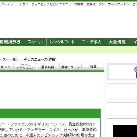
 錦織圭、フェデラー、ナダル、ジョコビッチなどテニスニュース満載。全豪オープン、ウィンブルドン、
→
ース(一覧)
今日のニュース(詳細)
ー・ファイナルズ(イギリス/ ロンドン、賞金総額650万ド
披露していた
Ｒ・フェデラー（スイス）
だったが、準決勝の
た腰のために、今週末のデビスカップ決勝戦の出場が危ぶ