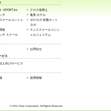
ト
-SPORT.es-
クロス張替え
ッチ
奄美 ホテル
スクールコンシェ
ゼロヨガ-岩盤ホット
ヨガ-
買取
テニススクールコンシ
ッチ スクール
ェルジュコラム
お問合せ
ービス
法人向けサービス
報
採用情報
© 2011 Fubic Corporation. All Rights Reserved.