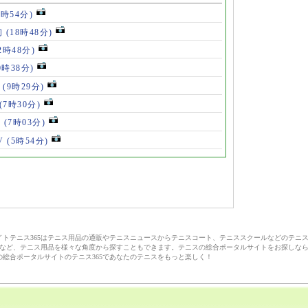
8時54分)
初
(18時48分)
2時48分)
0時38分)
」
(9時29分)
(7時30分)
V
(7時03分)
V
(5時54分)
サイトテニス365はテニス用品の通販やテニスニュースからテニスコート、テニススクールなどのテニ
など、テニス用品を様々な角度から探すこともできます。テニスの総合ポータルサイトをお探しな
の総合ポータルサイトのテニス365であなたのテニスをもっと楽しく！