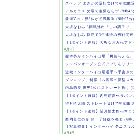
ズベレフ まさかの逆転負けで初戦敗
アルカラス 欠場で復帰ならず
(9時46
前週Vの世界8位が初戦敗退
(9時07分
大坂なおみ 3回戦進出「この調子で
大坂なおみ 快勝で3年連続の初戦突
【1ポイント速報】大坂なおみvsア
8月5日
熊本勢がインハイ出場「勇気与える
ジャパンオープン公式アプリをリリ
近畿インターハイ出場選手へ手書き
ダンロップ、制振ゴム搭載の新型スカ
内島萌夏 世界1位にストレート負け
(
【1ポイント速報】内島萌夏vsサバレ
望月慎太郎 ストレート負けで初戦敗
【1ポイント速報】望月慎太郎vsマ
西岡良仁の妻 第一子妊娠を発表
(6時
【写真特集】インターハイ テニス 202
8月4日