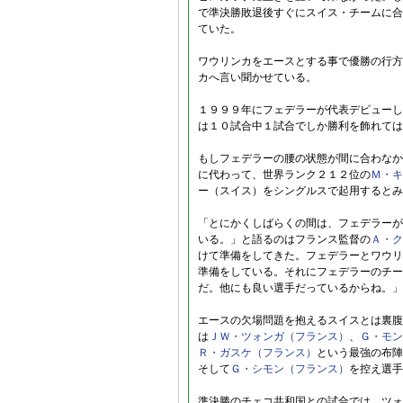
で準決勝敗退後すぐにスイス・チームに合
ていた。
ワウリンカをエースとする事で優勝の行方
カへ言い聞かせている。
１９９９年にフェデラーが代表デビューし
は１０試合中１試合でしか勝利を飾れては
もしフェデラーの腰の状態が間に合わなか
に代わって、世界ランク２１２位の
Ｍ・キ
ー（スイス）をシングルスで起用するとみ
「とにかくしばらくの間は、フェデラーが
いる。」と語るのはフランス監督の
Ａ・ク
けて準備をしてきた。フェデラーとワウリ
準備をしている。それにフェデラーのチー
だ。他にも良い選手だっているからね。」
エースの欠場問題を抱えるスイスとは裏腹
は
ＪＷ・ツォンガ（フランス）
、
Ｇ・モン
Ｒ・ガスケ（フランス）
という最強の布陣
そして
Ｇ・シモン（フランス）
を控え選手
準決勝のチェコ共和国との試合では、ツォ