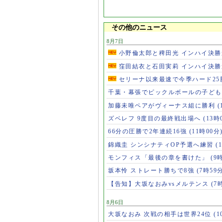
その他のニュース
8月7日
小野倫太郎と稗田光 インハイ決
窪田結衣と石田実莉 インハイ決
セリーナ以来最速で今季ハード2
千葉・幕張でピックルボールの子ど
加藤未唯ペアがヴィーナス組に勝利
(
ズベレフ 9度目の最終戦出場へ
(13時
66分の圧勝で2年連続16強
(11時00分
錦織圭 シンシナティOP予選へ練習
(
モンフィス「最後の章を書けた」
(9
坂本怜 ストレート勝ちで8強
(7時59
【告知】大坂なおみvsメルテンス
(7
8月6日
大坂なおみ 次戦の相手は世界24位
(1