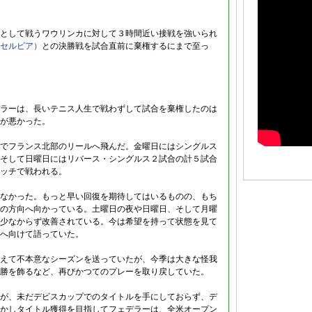
として戦うワウリンカに対して３時間近い接戦を強いられ
セルビア）
との決勝戦を試合直前に棄権するにまで至っ
ラーは、長いテニス人生で戦わずして試合を棄権したのは
が悪かった。
でフランス北部のリールへ飛んだ。金曜日にはシングルス
そして日曜日にはリバース・シングルス２試合の計５試合
ッチで戦われる。
なかった。もっと早い回復を期待してはいるものの、もち
の方向へ向かっている。土曜日の夜や日曜日、そして月曜
少なからず改善されている。今は希望を持って状態を見て
へ向けて語っていた。
えて不本意なシーズンを送っていたが、今季は大きな怪我
勝を飾るなど、再びかつてのプレーを取り戻していた。
が、未だデビスカップでのタイトルを手にしておらず、デ
かしタイトル獲得を目指してフェデラーは、全米オープン