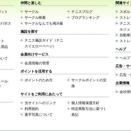
仲間と楽しむ
関連サイ
ガット
サークル
テニスブログ
スポルト
サークル検索
ブログランキング
ストレ
ード/ポス
サークルなんでも掲示板
テニス
ルジュ
施設を探す
自動車
テニス施設ガイド（テニ
ット
ストレ
スイエローページ）
ス用品
ヘルプ
会員向けサービス
ヘルプ
ついて
会員情報の管理
広告・サ
ポイントを活用する
広告・
ポイントのため方
サークルポイントの交
ュール
企業情報
換
ブ
会社情
サイトをご利用にあたって
当サイトへのリンク
個人情報保護方針
利用規約
特定商取引法に基づく
選手写真について
表記