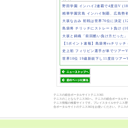
野田学園 インハイ2連覇で4度目V
(1
精華学園宮島 インハイ制覇、広島勢
大坂なおみ 初戦は世界76位に決定
(1
島袋将 チリッチにストレート負け
(1
大坂と錦織「前回酷い負け方だった
【1ポイント速報】島袋将vsチリッチ
史上初 フィリピン選手が単でツアー
世界10位 19歳新鋭下し11度目ツアー
テニスの総合ポータルサイトテニス365
テニスのことならテニス365へ。テニスの総合ポータル
テニス情報の検索サイトです。プレイスタイルやテニス歴
合ポータルサイトのテニス365をお使いください。テニス