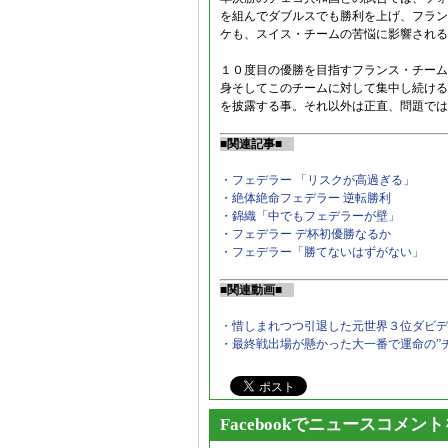
を組んでダブルスでも勝利を上げ、フラン
ケも、スイス・チームの苦悩に影響される
１０度目の優勝を目指すフランス・チーム
身そしてこのチームに対して集中し続ける
を披露する事。それ以外は正直、問題では
■関連記事■
・フェデラー 「リスクが高過ぎる」
・絶体絶命フェデラー 逆転勝利
・錦織「中でもフェデラーが壁」
・フェデラー デ杯初優勝なるか
・フェデラー「勝てないはずがない」
■関連動画■
・惜しまれつつ引退した元世界３位ダビデ
・最終戦出場が懸かった大一番で運命の”
Facebookでニュースコメン