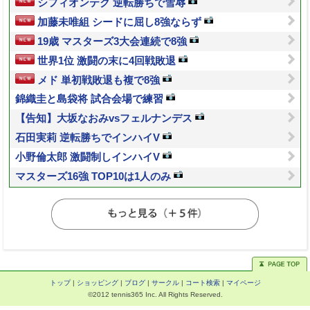
シフィオンテク 逆転勝ちで雪辱
加藤未唯組 シードに屈し8強ならず
19歳 マスターズ3大会連続で8強
世界1位 激闘の末に4回戦敗退
メド 単初戦敗退も複で8強
錦織圭と島袋将 試合会場で練習
【告知】大坂なおみvsフェルナンデス
石田実莉 逆転勝ちでインハイV
小野倫太郎 激闘制しインハイV
マスターズ16強 TOP10は1人のみ
トップ
|
ショッピング
|
ブログ
|
サークル
|
コート検索
|
マイページ
©2012 tennis365 Inc. All Rights Reserved.