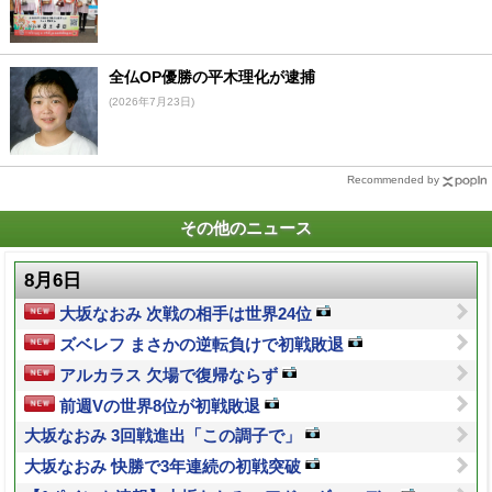
全仏OP優勝の平木理化が逮捕
(2026年7月23日)
Recommended by
その他のニュース
8月6日
大坂なおみ 次戦の相手は世界24位
ズベレフ まさかの逆転負けで初戦敗退
アルカラス 欠場で復帰ならず
前週Vの世界8位が初戦敗退
大坂なおみ 3回戦進出「この調子で」
大坂なおみ 快勝で3年連続の初戦突破