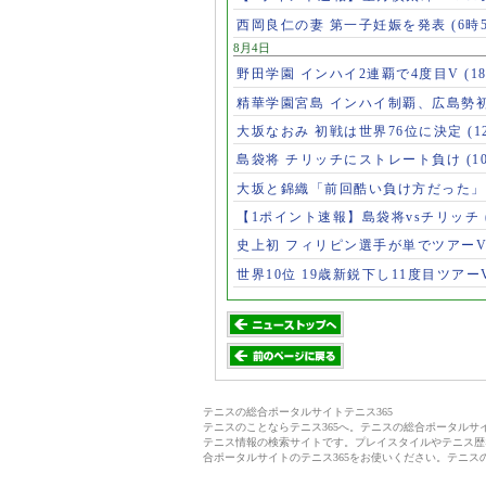
西岡良仁の妻 第一子妊娠を発表
(6時
8月4日
野田学園 インハイ2連覇で4度目V
(1
精華学園宮島 インハイ制覇、広島勢
大坂なおみ 初戦は世界76位に決定
(1
島袋将 チリッチにストレート負け
(1
大坂と錦織「前回酷い負け方だった
【1ポイント速報】島袋将vsチリッチ
史上初 フィリピン選手が単でツアー
世界10位 19歳新鋭下し11度目ツアー
テニスの総合ポータルサイトテニス365
テニスのことならテニス365へ。テニスの総合ポータル
テニス情報の検索サイトです。プレイスタイルやテニス歴
合ポータルサイトのテニス365をお使いください。テニス