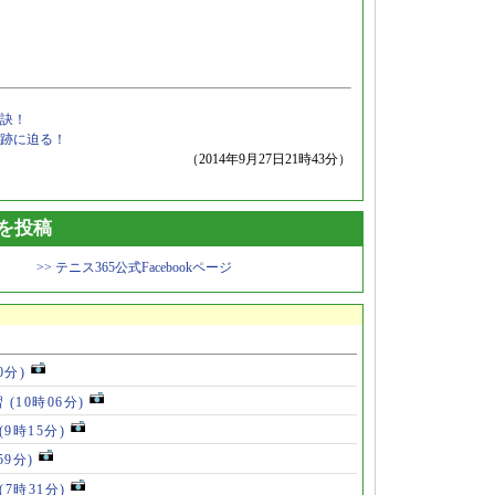
訣！
跡に迫る！
（2014年9月27日21時43分）
トを投稿
>> テニス365公式Facebookページ
0分)
習
(10時06分)
(9時15分)
59分)
(7時31分)