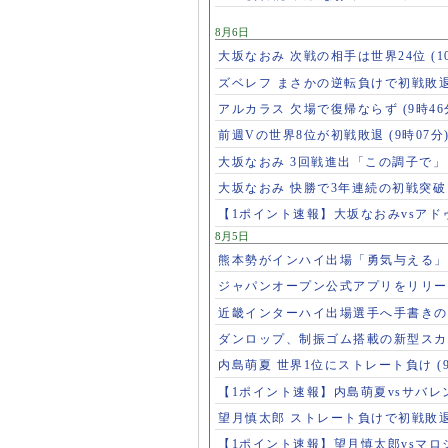
8月6日
大坂なおみ 次戦の相手は世界24位
(1
ズベレフ まさかの逆転負けで初戦敗
アルカラス 欠場で復帰ならず
(9時46
前週Vの世界8位が初戦敗退
(9時07分
大坂なおみ 3回戦進出「この調子で
大坂なおみ 快勝で3年連続の初戦突
【1ポイント速報】大坂なおみvsア
8月5日
熊本勢がインハイ出場「勇気与える
ジャパンオープン公式アプリをリリ
近畿インターハイ出場選手へ手書き
ダンロップ、制振ゴム搭載の新型スカ
内島萌夏 世界1位にストレート負け
(
【1ポイント速報】内島萌夏vsサバレ
望月慎太郎 ストレート負けで初戦敗
【1ポイント速報】望月慎太郎vsマ