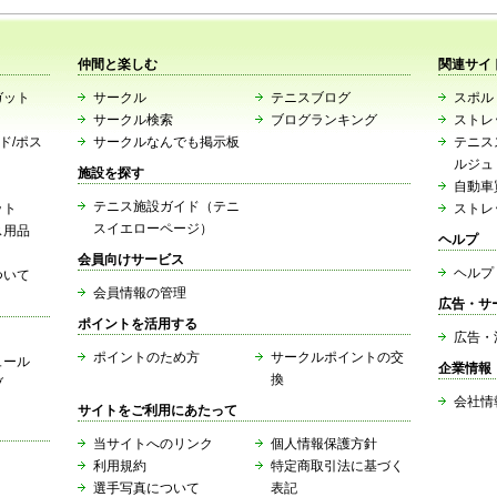
仲間と楽しむ
関連サイ
ガット
サークル
テニスブログ
スポルト
サークル検索
ブログランキング
ストレ
ード/ポス
サークルなんでも掲示板
テニス
ルジュ
施設を探す
自動車
テニス施設ガイド（テニ
ット
ストレ
スイエローページ）
ス用品
ヘルプ
会員向けサービス
ヘルプ
ついて
会員情報の管理
広告・サ
ポイントを活用する
広告・
ポイントのため方
サークルポイントの交
ュール
企業情報
換
ブ
会社情
サイトをご利用にあたって
当サイトへのリンク
個人情報保護方針
利用規約
特定商取引法に基づく
選手写真について
表記