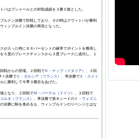
トバはブシャールとの対戦成績を３勝０敗とした。
ブルドン決勝で対戦しており、その時はクヴィトバが勝利
ウィンブルドン決勝の再現となった。
スが入った時に６６パーセントの確率でポイントを獲得し
を５度のブレークチャンスから３度ブレークに成功し、１
回戦からの登場。２回戦で
Ｋ・ナップ（イタリア）
、３回
準々決勝で
Ｃ・ガルシア（フランス）
、準決勝で
Ｅ・スイト
ルに勝利して今季３勝目をあげた。
場となり、２回戦で
Ｍ・バーテル（ドイツ）
、３回戦で
コルネ（フランス）
、準決勝で第８シードの
Ｃ・ウォズニ
の決勝に駒を進めるも、ウィンブルドンのリベンジとはな