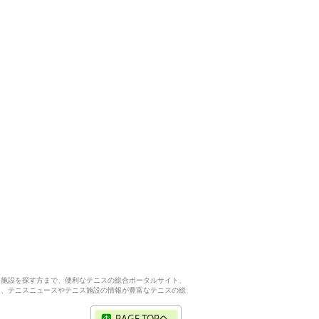
ス施設を探す方まで、便利なテニスの総合ポータルサイト、
ら、テニスニュースやテニス施設の情報が豊富なテニスの総