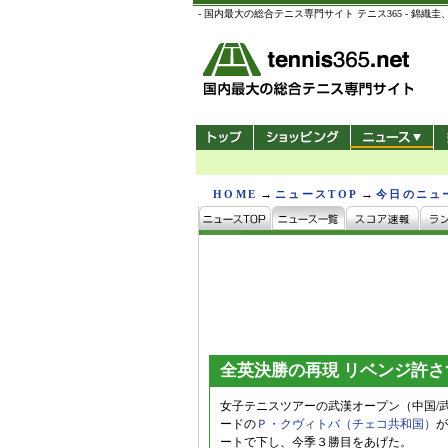
- 国内最大の総合テニス専門サイト テニス365 -
→
→
HOME
ニュースTOP
今日のニュ
全英決勝の再現 リベンジ許さ
女子テニスツアーの武漢オープン（中国/
ードの
Ｐ・クヴィトバ（チェコ共和国）
が
ートで下し、今季３勝目をあげた。