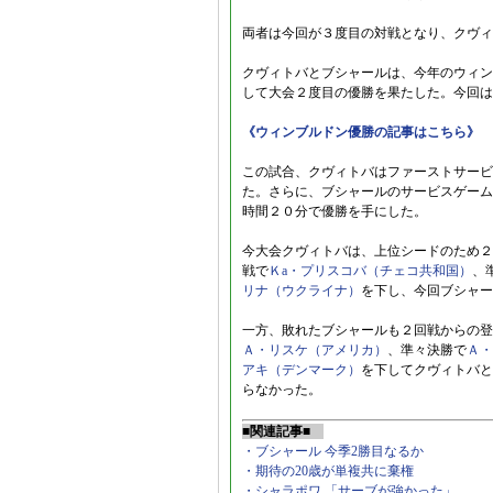
両者は今回が３度目の対戦となり、クヴィ
クヴィトバとブシャールは、今年のウィン
して大会２度目の優勝を果たした。今回は
《ウィンブルドン優勝の記事はこちら》
この試合、クヴィトバはファーストサービ
た。さらに、ブシャールのサービスゲーム
時間２０分で優勝を手にした。
今大会クヴィトバは、上位シードのため２
戦で
Ｋa・プリスコバ（チェコ共和国）
、
リナ（ウクライナ）
を下し、今回ブシャー
一方、敗れたブシャールも２回戦からの登
Ａ・リスケ（アメリカ）
、準々決勝で
Ａ・
アキ（デンマーク）
を下してクヴィトバと
らなかった。
■関連記事■
・ブシャール 今季2勝目なるか
・期待の20歳が単複共に棄権
・シャラポワ 「サーブが強かった」