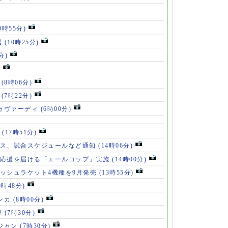
0時55分)
退
(10時25分)
分)
)
」
(8時06分)
破
(7時22分)
ドゥヴァーディ
(6時00分)
」
(17時51分)
ース、試合スケジュールなど通知
(14時06分)
の応援を届ける「エールコップ」実施
(14時00分)
ッシュラケット4機種を9月発売
(13時55分)
9時48分)
ンカ
(8時00分)
退
(7時30分)
ロジャン
(7時30分)