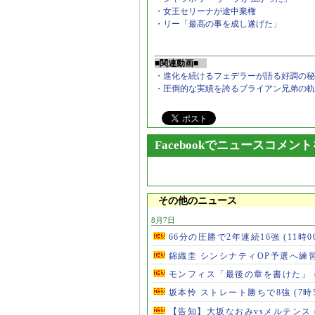
・女王セリーナが途中棄権
・リー「最高の事を成し遂げた」
■関連動画■
・進化を続けるフェデラーが語る好調の秘
・圧倒的な実績を誇るブライアン兄弟の軌
Facebookでニュースコメン
その他のニュース
8月7日
66分の圧勝で2年連続16強
(11時0
錦織圭 シンシナティOP予選へ練
モンフィス「最後の章を書けた」
坂本怜 ストレート勝ちで8強
(7時
【告知】大坂なおみvsメルテンス