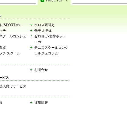
ト
-SPORT.es-
クロス張替え
ッチ
奄美 ホテル
スクールコンシェ
ゼロヨガ-岩盤ホット
ヨガ-
買取
テニススクールコンシ
ッチ スクール
ェルジュコラム
お問合せ
ービス
法人向けサービス
報
採用情報