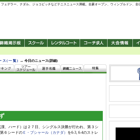
 錦織圭、フェデラー、ナダル、ジョコビッチなどテニスニュース満載。全豪オープン、ウィンブルドン、
→
ース(一覧)
今日のニュース(詳細)
ず
武漢、ハード）は２７日、シングルス決勝が行われ、第３シ
第６シードの
Ｅ・ブシャール（カナダ）
を6-3, 6-4のストレ