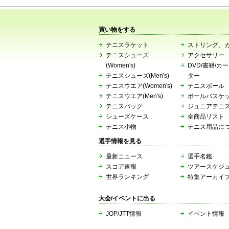
買い物をする
テニスラケット
ストリング、
テニスシューズ
アクセサリー
(Women's)
DVD/書籍/カ
テニスシューズ(Men's)
ター
テニスウエア(Women's)
テニスボール
テニスウエア(Men's)
ボールバスケ
テニスバッグ
ジュニアテニ
シューズケース
全商品リスト
テニス小物
テニス用品に
選手情報を見る
最新ニュース
選手名鑑
スコア速報
ツアースケジ
世界ランキング
特集アーカイ
大会/イベントに出る
JOP/JTT情報
イベント情報