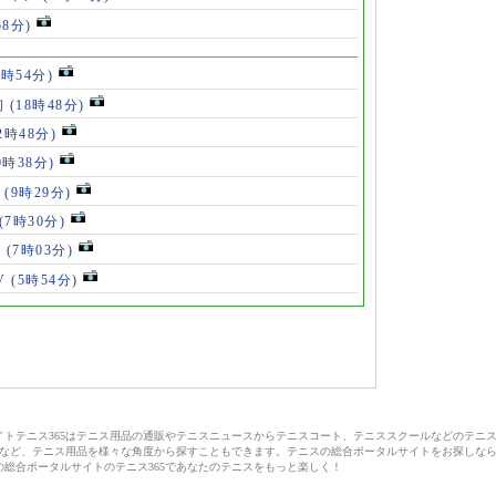
58分)
8時54分)
初
(18時48分)
2時48分)
0時38分)
」
(9時29分)
(7時30分)
V
(7時03分)
V
(5時54分)
サイトテニス365はテニス用品の通販やテニスニュースからテニスコート、テニススクールなどのテニ
など、テニス用品を様々な角度から探すこともできます。テニスの総合ポータルサイトをお探しな
の総合ポータルサイトのテニス365であなたのテニスをもっと楽しく！