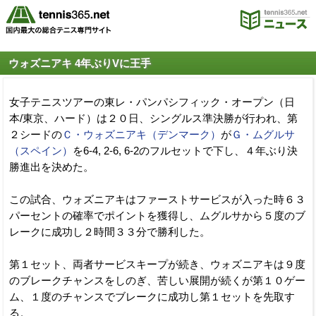
ウォズニアキ 4年ぶりVに王手
女子テニスツアーの東レ・パンパシフィック・オープン（日
本/東京、ハード）は２０日、シングルス準決勝が行われ、第
２シードの
Ｃ・ウォズニアキ（デンマーク）
が
Ｇ・ムグルサ
（スペイン）
を6-4, 2-6, 6-2のフルセットで下し、４年ぶり決
勝進出を決めた。
この試合、ウォズニアキはファーストサービスが入った時６３
パーセントの確率でポイントを獲得し、ムグルサから５度のブ
レークに成功し２時間３３分で勝利した。
第１セット、両者サービスキープが続き、ウォズニアキは９度
のブレークチャンスをしのぎ、苦しい展開が続くが第１０ゲー
ム、１度のチャンスでブレークに成功し第１セットを先取す
る。