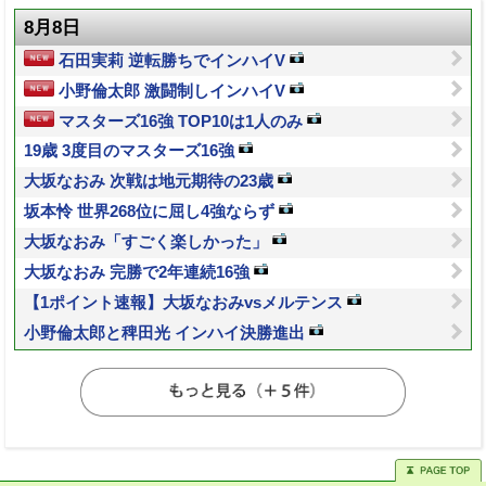
8月8日
石田実莉 逆転勝ちでインハイV
小野倫太郎 激闘制しインハイV
マスターズ16強 TOP10は1人のみ
19歳 3度目のマスターズ16強
大坂なおみ 次戦は地元期待の23歳
坂本怜 世界268位に屈し4強ならず
大坂なおみ「すごく楽しかった」
大坂なおみ 完勝で2年連続16強
【1ポイント速報】大坂なおみvsメルテンス
小野倫太郎と稗田光 インハイ決勝進出