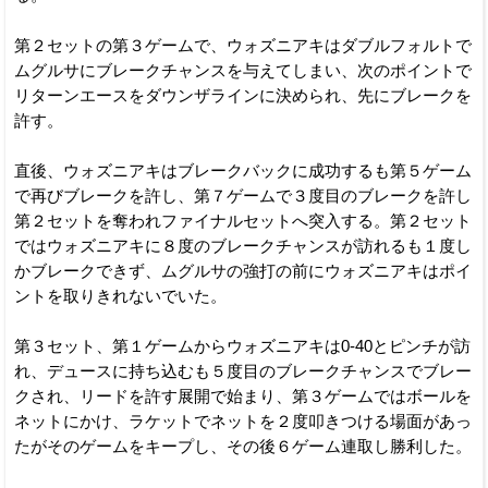
第２セットの第３ゲームで、ウォズニアキはダブルフォルトで
ムグルサにブレークチャンスを与えてしまい、次のポイントで
リターンエースをダウンザラインに決められ、先にブレークを
許す。
直後、ウォズニアキはブレークバックに成功するも第５ゲーム
で再びブレークを許し、第７ゲームで３度目のブレークを許し
第２セットを奪われファイナルセットへ突入する。第２セット
ではウォズニアキに８度のブレークチャンスが訪れるも１度し
かブレークできず、ムグルサの強打の前にウォズニアキはポイ
ントを取りきれないでいた。
第３セット、第１ゲームからウォズニアキは0-40とピンチが訪
れ、デュースに持ち込むも５度目のブレークチャンスでブレー
クされ、リードを許す展開で始まり、第３ゲームではボールを
ネットにかけ、ラケットでネットを２度叩きつける場面があっ
たがそのゲームをキープし、その後６ゲーム連取し勝利した。