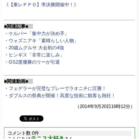
《【東レＰＰＯ】準決勝開催中！》
■関連記事■
・ケルバー「集中力が決め手」
・ウォズニアキ「素晴らしい人物」
・20歳ムグルサ 大会初の4強
・ヒンギス「非常に楽しみ」
・GS2度優勝のリーが引退
■関連動画■
・フェデラーが完璧なプレーでラオニチに圧勝！
・ダブルスの祭典が開催！高度な技術に観客も熱狂！
（2014年9月20日16時12分）
コメント数 0件
テニス大好き
こんにちは
さん