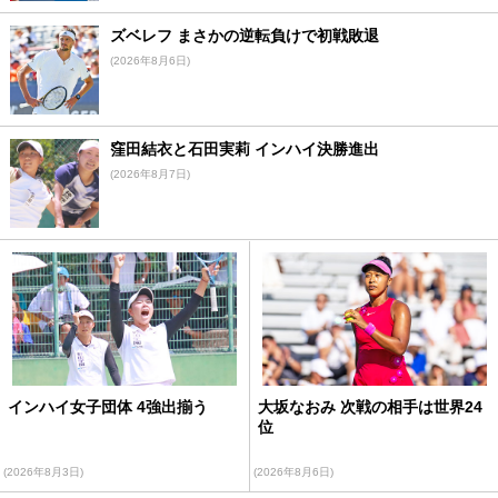
ズベレフ まさかの逆転負けで初戦敗退
(2026年8月6日)
窪田結衣と石田実莉 インハイ決勝進出
(2026年8月7日)
インハイ女子団体 4強出揃う
大坂なおみ 次戦の相手は世界24
位
(2026年8月3日)
(2026年8月6日)