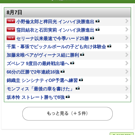
8月7日
小野倫太郎と稗田光 インハイ決勝進出
窪田結衣と石田実莉 インハイ決勝進出
セリーナ以来最速で今季ハード25勝
千葉・幕張でピックルボールの子ども向け体験会
加藤未唯ペアがヴィーナス組に勝利
ズベレフ 9度目の最終戦出場へ
66分の圧勝で2年連続16強
錦織圭 シンシナティOP予選へ練習
モンフィス「最後の章を書けた」
坂本怜 ストレート勝ちで8強