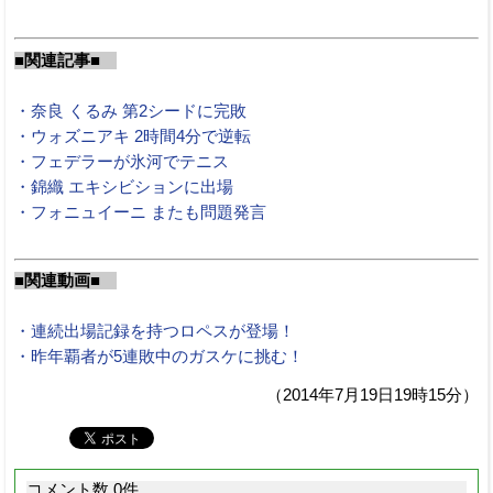
■関連記事■
・奈良 くるみ 第2シードに完敗
・ウォズニアキ 2時間4分で逆転
・フェデラーが氷河でテニス
・錦織 エキシビションに出場
・フォニュイーニ またも問題発言
■関連動画■
・連続出場記録を持つロペスが登場！
・昨年覇者が5連敗中のガスケに挑む！
（2014年7月19日19時15分）
コメント数 0件