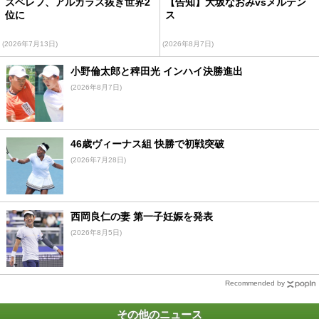
ズベレフ、アルカラス抜き世界2
【告知】大坂なおみvsメルテン
位に
ス
(2026年7月13日)
(2026年8月7日)
小野倫太郎と稗田光 インハイ決勝進出
(2026年8月7日)
46歳ヴィーナス組 快勝で初戦突破
(2026年7月28日)
西岡良仁の妻 第一子妊娠を発表
(2026年8月5日)
Recommended by
その他のニュース