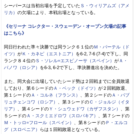
シーパースは当初出場を予定していた
Ｓ・ウィリアムズ（アメ
リカ）
の欠場により、本戦出場となっている。
《セリーナ コレクター・スウェーデン・オープン欠場の記事
はこちら》
同日行われた準々決勝では同ランク６１位の
Ｍ・バーテル（ド
イツ）
が
Ｋ・カネピ（エストニア）
を6-2, 7-6 (7-4)で下し、同
ランク８４位の
Ｓ・ソレル=エスピノーサ（スペイン）
が
Ａ・
パノワ（ロシア）
を6-3, 6-2で下し、準決勝進出を決めた。
また、同大会に出場していたシード勢は２回戦までに全員敗退
しており、第６シードの
Ａ・ベック（ドイツ）
が２回戦敗退、
第１シードの
Ａ・コルネ（フランス）
、第２シードの
Ａ・パブ
リュチェンコワ（ロシア）
、第３シードの
Ｃ・ジョルジ（イタ
リア）
、第４シードの
Ｙ・シュウェドワ（カザフスタン）
、第
５シードの
Ａ・スクミエドロワ（スロバキア）
、第７シードの
Ｍ・トッロ=フロール（スペイン）
、第８シードの
Ｐ・エルコ
グ（スロベニア）
らは１回戦敗退となっている。