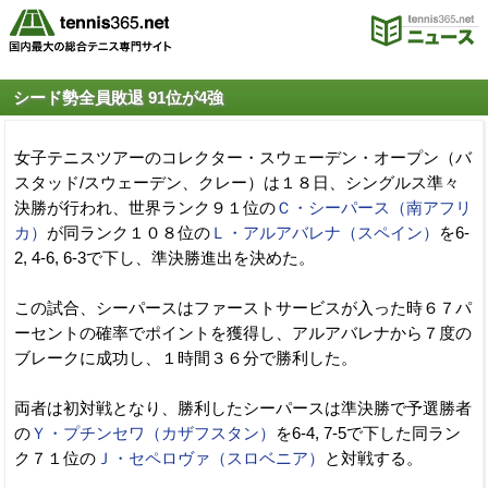
シード勢全員敗退 91位が4強
女子テニスツアーのコレクター・スウェーデン・オープン（バ
スタッド/スウェーデン、クレー）は１８日、シングルス準々
決勝が行われ、世界ランク９１位の
Ｃ・シーパース（南アフリ
カ）
が同ランク１０８位の
Ｌ・アルアバレナ（スペイン）
を6-
2, 4-6, 6-3で下し、準決勝進出を決めた。
この試合、シーパースはファーストサービスが入った時６７パ
ーセントの確率でポイントを獲得し、アルアバレナから７度の
ブレークに成功し、１時間３６分で勝利した。
両者は初対戦となり、勝利したシーパースは準決勝で予選勝者
の
Ｙ・プチンセワ（カザフスタン）
を6-4, 7-5で下した同ラン
ク７１位の
Ｊ・セペロヴァ（スロベニア）
と対戦する。