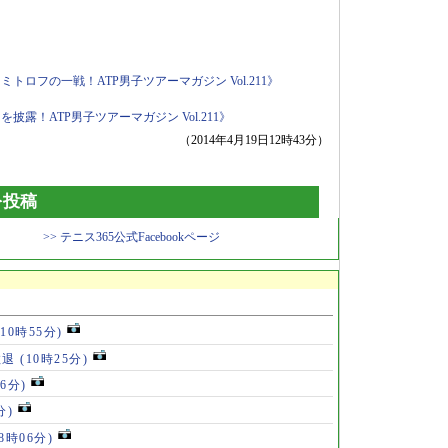
ロフの一戦！ATP男子ツアーマガジン Vol.211》
露！ATP男子ツアーマガジン Vol.211》
（2014年4月19日12時43分）
を投稿
>> テニス365公式Facebookページ
(10時55分)
敗退
(10時25分)
46分)
分)
(8時06分)