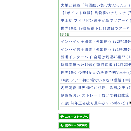
大坂と錦織「前回酷い負け方だった」
【1ポイント速報】島袋将vsチリッチ
(
史上初 フィリピン選手が単でツアーV
世界10位 19歳新鋭下し11度目ツアーV
8月3日
インハイ女子団体 4強出揃う
(22時18分
インハイ男子団体 4強出揃う
(21時38分
酷暑インターハイ 会場は気温43度!?
(
錦織圭破った19歳が決勝進出
(12時23
世界10位 今季4度目の決勝で初V王手
(
16歳 ツアー初出場でいきなり優勝
(9時
内島萌夏 世界40位に快勝、次戦女王
(
伊藤あおい ストレート負けで初戦敗退
21歳 前年王者破り最年少V
(5時57分)