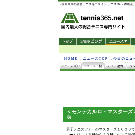
- 国内最大の総合テニス専門サイト テニス365 -
→
→
HOME
ニュースTOP
今日のニュ
＜モンテカルロ・マスターズ
表
男子テニスツアーのマスターズ１０００で
レー）は、１３日から２０日にかけて開催