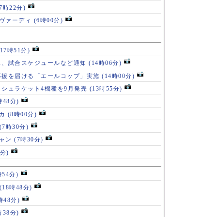
(7時22分)
ゥヴァーディ
(6時00分)
(17時51分)
ス、試合スケジュールなど通知
(14時06分)
応援を届ける「エールコップ」実施
(14時00分)
シュラケット4機種を9月発売
(13時55分)
時48分)
ンカ
(8時00分)
(7時30分)
ジャン
(7時30分)
8分)
時54分)
(18時48分)
時48分)
時38分)