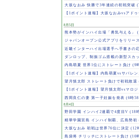
大坂なおみ 快勝で3年連続の初戦突破
【1ポイント速報】大坂なおみvsアド
8月5日
熊本勢がインハイ出場「勇気与える」
ジャパンオープン公式アプリをリリー
近畿インターハイ出場選手へ手書きの
ダンロップ、制振ゴム搭載の新型スカッ
内島萌夏 世界1位にストレート負け
(9
【1ポイント速報】内島萌夏vsサバレ
望月慎太郎 ストレート負けで初戦敗退
【1ポイント速報】望月慎太郎vsマロ
西岡良仁の妻 第一子妊娠を発表
(6時5
8月4日
野田学園 インハイ2連覇で4度目V
(18
精華学園宮島 インハイ制覇、広島勢初
大坂なおみ 初戦は世界76位に決定
(12
島袋将 チリッチにストレート負け
(10