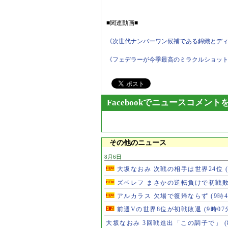
■関連動画■
《次世代ナンバーワン候補である錦織とディミト
《フェデラーが今季最高のミラクルショットを披
Facebookでニュースコメント
その他のニュース
8月6日
大坂なおみ 次戦の相手は世界24位
ズベレフ まさかの逆転負けで初戦
アルカラス 欠場で復帰ならず
(9時
前週Vの世界8位が初戦敗退
(9時07
大坂なおみ 3回戦進出「この調子で」