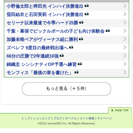
小野倫太郎と稗田光 インハイ決勝進出
窪田結衣と石田実莉 インハイ決勝進出
セリーナ以来最速で今季ハード25勝
千葉・幕張でピックルボールの子ども向け体験会
加藤未唯ペアがヴィーナス組に勝利
ズベレフ 9度目の最終戦出場へ
66分の圧勝で2年連続16強
錦織圭 シンシナティOP予選へ練習
モンフィス「最後の章を書けた」
トップ
|
ショッピング
|
ブログ
|
サークル
|
コート検索
|
マイページ
©2012 tennis365 Inc. All Rights Reserved.