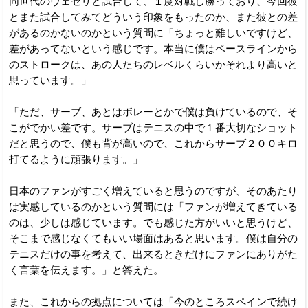
同世代のヴェセリと試合して、１度対戦し勝っており、今回彼
とまた試合してみてどういう印象をもったのか、また彼との差
があるのかないのかという質問に「ちょっと難しいですけど、
差があってないという感じです。本当に僕はベースラインから
のストロークは、あの人たちのレベルくらいかそれより高いと
思っています。」
「ただ、サーブ、あとはボレーとかで僕は負けているので、そ
こがでかい差です。サーブはテニスの中で１番大切なショット
だと思うので、僕も背が高いので、これからサーブ２００キロ
打てるように頑張ります。」
日本のファンがすごく増えていると思うのですが、そのあたり
は実感しているのかという質問には「ファンが増えてきている
のは、少しは感じています。でも感じた方がいいと思うけど、
そこまで感じなくてもいい場面はあると思います。僕は自分の
テニスだけの事を考えて、出来るときだけにファンにありがた
く言葉を伝えます。」と答えた。
また、これからの拠点については「今のところスペインで続け