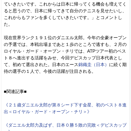
ていきたいです。これからは日本に帰ってくる機会も増えてく
ると思うので、日本に帰ってきて自分のテニスを見せたいし、
これからもファンを多くしていきたいです。」とコメントし
た。
現在世界ランク１９１位のダニエル太郎。今年の全豪オープン
の予選では、本戦出場まであと１歩のところで逃すも、２月の
ロイヤル・ガード・オープン・チリでは、ATPツアー初のベス
ト８へ進出する活躍をみせ、今回デビスカップ日本代表とし
て、初めて選出された。日本のエース
錦織圭（日本）
に続く期
待の選手の１人で、今後の活躍が注目される。
■関連記事■
《２１歳ダニエル太郎が第８シード下す金星、初のベスト８進
出＜ロイヤル・ガード・オープン・チリ＞》
《ダニエル太郎力及ばず、日本０勝５敗の完敗＜デビスカップ