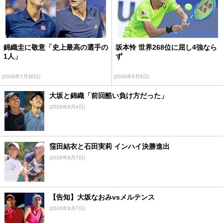
錦織圭に敬意「史上最高の選手の
坂本怜 世界268位に屈し4強なら
1人」
ず
(2026年7月30日)
(2026年8月8日)
大坂と錦織「前回酷い負け方だった」
(2026年8月4日)
窪田結衣と石田実莉 インハイ決勝進出
(2026年8月7日)
【告知】大坂なおみvsメルテンス
(2026年8月7日)