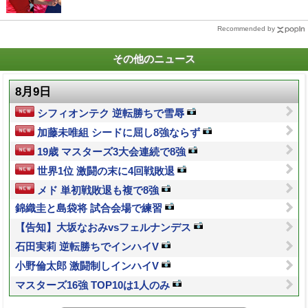
Recommended by
その他のニュース
8月9日
シフィオンテク 逆転勝ちで雪辱
加藤未唯組 シードに屈し8強ならず
19歳 マスターズ3大会連続で8強
世界1位 激闘の末に4回戦敗退
メド 単初戦敗退も複で8強
錦織圭と島袋将 試合会場で練習
【告知】大坂なおみvsフェルナンデス
石田実莉 逆転勝ちでインハイV
小野倫太郎 激闘制しインハイV
マスターズ16強 TOP10は1人のみ