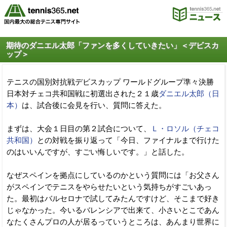
期待のダニエル太郎「ファンを多くしていきたい」＜デビスカ
ップ＞
テニスの国別対抗戦デビスカップ ワールドグループ準々決勝
日本対チェコ共和国戦に初選出された２１歳
ダニエル太郎（日
本）
は、試合後に会見を行い、質問に答えた。
まずは、大会１日目の第２試合について、
Ｌ・ロソル（チェコ
共和国）
との対戦を振り返って「今日、ファイナルまで行けた
のはいいんですが、すごい悔しいです。」と話した。
なぜスペインを拠点にしているのかという質問には「お父さん
がスペインでテニスをやらせたいという気持ちがすごいあっ
た。最初はバルセロナで試してみたんですけど、そこまで好き
じゃなかった。今いるバレンシアで出来て、小さいとこであん
なたくさんプロの人が居るっていうところは、あんまり世界に