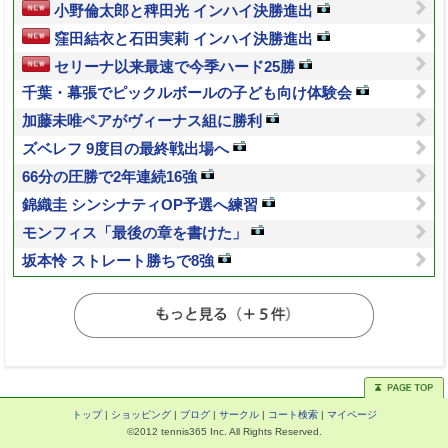
小野倫太郎と稗田光 インハイ決勝進出
窪田結衣と石田実莉 インハイ決勝進出
セリーナ以来最速で今季ハード25勝
千葉・幕張でピックルボールの子ども向け体験会
加藤未唯ペアがヴィーナス組に勝利
ズベレフ 9度目の最終戦出場へ
66分の圧勝で2年連続16強
錦織圭 シンシナティOP予選へ練習
モンフィス「最後の章を書けた」
坂本怜 ストレート勝ちで8強
トップ
|
ショッピング
|
ブログ
|
サークル
|
コート検索
|
マイページ
©2012 tennis365 Inc. All Rights Reserved.