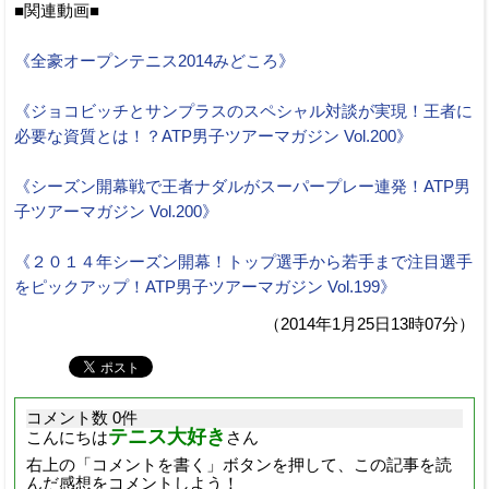
■関連動画■
《全豪オープンテニス2014みどころ》
《ジョコビッチとサンプラスのスペシャル対談が実現！王者に
必要な資質とは！？ATP男子ツアーマガジン Vol.200》
《シーズン開幕戦で王者ナダルがスーパープレー連発！ATP男
子ツアーマガジン Vol.200》
《２０１４年シーズン開幕！トップ選手から若手まで注目選手
をピックアップ！ATP男子ツアーマガジン Vol.199》
（2014年1月25日13時07分）
コメント数 0件
テニス大好き
こんにちは
さん
右上の「コメントを書く」ボタンを押して、この記事を読
んだ感想をコメントしよう！