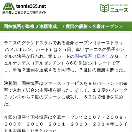
国枝慎吾が単複２連覇達成、７度目の優勝＜全豪オープン＞
テニスのグランドスラムである全豪オープン（オーストラリ
ア/メルボルン、ハード）は２５日、車いすテニスの男子シン
グルス決勝が行われ、第１シードの
国枝慎吾（日本）
がＧ・フ
ェルナンデス（アルゼンチン）を6-0, 6-1のストレートで下
し、単複２連覇を達成すると同時に、７度目の優勝を飾った。
決勝戦、国枝慎吾はファーストサービスを８６パーセントの確
率で入れて試合の主導権を握った。そして、１３度のブレーク
チャンスから７度のブレークに成功し、５２分で優勝を決め
た。
今回の優勝で国枝慎吾は全豪オープンで２００７・２００８・
２００９・２０１０・２０１１・２０１３・２０１４年にタイ
トルを獲得した事となった。