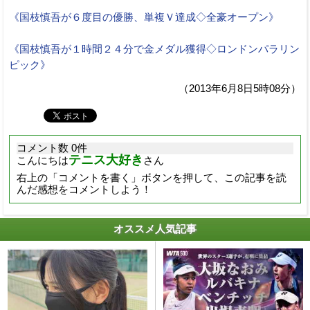
《国枝慎吾が６度目の優勝、単複Ｖ達成◇全豪オープン》
《国枝慎吾が１時間２４分で金メダル獲得◇ロンドンパラリン
ピック》
（2013年6月8日5時08分）
コメント数 0件
テニス大好き
こんにちは
さん
右上の「コメントを書く」ボタンを押して、この記事を読
んだ感想をコメントしよう！
オススメ人気記事