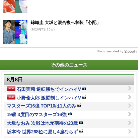
錦織圭 大坂と混合複へ衣装「心配」
(2026年7月30日)
Recommended by
その他のニュース
8月8日
石田実莉 逆転勝ちでインハイV
小野倫太郎 激闘制しインハイV
マスターズ16強 TOP10は1人のみ
19歳 3度目のマスターズ16強
大坂なおみ 次戦は地元期待の23歳
坂本怜 世界268位に屈し4強ならず