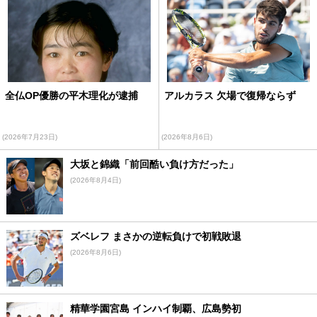
全仏OP優勝の平木理化が逮捕
アルカラス 欠場で復帰ならず
(2026年7月23日)
(2026年8月6日)
大坂と錦織「前回酷い負け方だった」
(2026年8月4日)
ズベレフ まさかの逆転負けで初戦敗退
(2026年8月6日)
精華学園宮島 インハイ制覇、広島勢初