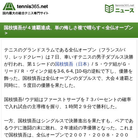
国枝慎吾が４連覇達成、単の悔しさ複で晴らす＜全仏オープン
＞
テニスのグランドスラムである全仏オープン（フランス/パ
リ、レッドクレー）は７日、車いすテニスの男子ダブルス決勝
が行われ、第１シードの
国枝慎吾（日本）
/ Ｓ・ウデ組がＧ・
リード/ Ｒ・ヴィンク組を3-6, 6-4, [10-6]の逆転で下し、優勝を
飾った。国枝慎吾は全仏オープンのダブルスで、大会４連覇と
同時に、５度目の優勝を果たした。
国枝慎吾/ ウデ組はファーストサーブを７３パーセントの確率
で入れ試合の主導権を握り、１時間２９分で勝利した。
一方、国枝慎吾はシングルスで決勝進出を果たすも、ペアであ
るウデに激闘の末に敗れ、２年連続の準優勝となった。これま
で国枝慎吾は、全仏オープンで２００７・２００８・２００