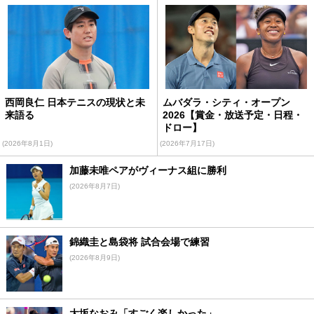
西岡良仁 日本テニスの現状と未
ムバダラ・シティ・オープン
来語る
2026【賞金・放送予定・日程・
ドロー】
(2026年8月1日)
(2026年7月17日)
加藤未唯ペアがヴィーナス組に勝利
(2026年8月7日)
錦織圭と島袋将 試合会場で練習
(2026年8月9日)
大坂なおみ「すごく楽しかった」