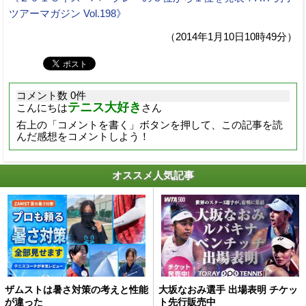
ツアーマガジン Vol.198》
（2014年1月10日10時49分）
コメント数 0件
テニス大好き
こんにちは
さん
右上の「コメントを書く」ボタンを押して、この記事を読
んだ感想をコメントしよう！
オススメ人気記事
ザムストは暑さ対策の考えと性能
大坂なおみ選手 出場表明 チケッ
が違った
ト先行販売中