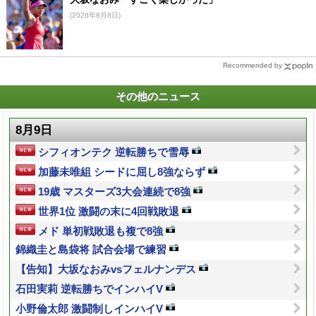
(2026年8月8日)
Recommended by
その他のニュース
8月9日
シフィオンテク 逆転勝ちで雪辱
加藤未唯組 シードに屈し8強ならず
19歳 マスターズ3大会連続で8強
世界1位 激闘の末に4回戦敗退
メド 単初戦敗退も複で8強
錦織圭と島袋将 試合会場で練習
【告知】大坂なおみvsフェルナンデス
石田実莉 逆転勝ちでインハイV
小野倫太郎 激闘制しインハイV