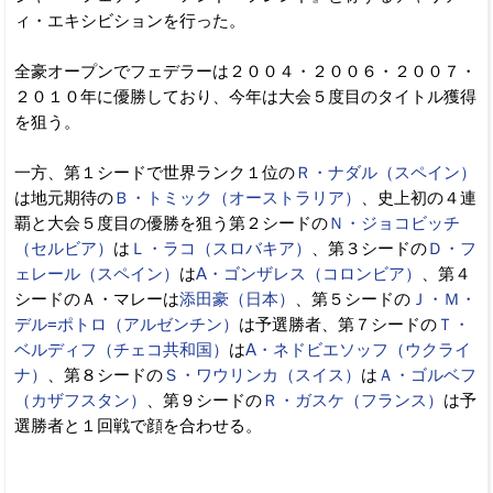
ィ・エキシビションを行った。
全豪オープンでフェデラーは２００４・２００６・２００７・
２０１０年に優勝しており、今年は大会５度目のタイトル獲得
を狙う。
一方、第１シードで世界ランク１位の
Ｒ・ナダル（スペイン）
は地元期待の
Ｂ・トミック（オーストラリア）
、史上初の４連
覇と大会５度目の優勝を狙う第２シードの
Ｎ・ジョコビッチ
（セルビア）
は
Ｌ・ラコ（スロバキア）
、第３シードの
Ｄ・フ
ェレール（スペイン）
は
A・ゴンザレス（コロンビア）
、第４
シードのＡ・マレーは
添田豪（日本）
、第５シードの
Ｊ・Ｍ・
デル=ポトロ（アルゼンチン）
は予選勝者、第７シードの
Ｔ・
ベルディフ（チェコ共和国）
は
A・ネドビエソッフ（ウクライ
ナ）
、第８シードの
Ｓ・ワウリンカ（スイス）
は
Ａ・ゴルベフ
（カザフスタン）
、第９シードの
Ｒ・ガスケ（フランス）
は予
選勝者と１回戦で顔を合わせる。