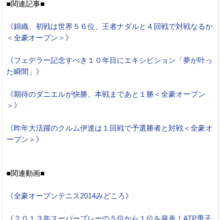
■関連記事■
《錦織、初戦は世界５６位、王者ナダルと４回戦で対戦なるか
＜全豪オープン＞》
《フェデラー記念すべき１０年目にエキシビション「夢が叶っ
た瞬間」》
《期待のダニエルが快勝、本戦まであと１勝＜全豪オープン
＞》
《昨年大活躍のクルム伊達は１回戦で予選勝者と対戦＜全豪オ
ープン＞》
■関連動画■
《全豪オープンテニス2014みどころ》
《２０１３年スーパープレーの５位から１位を発表！ATP男子