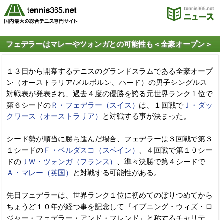
フェデラーはマレーやツォンガとの可能性も＜全豪オープン＞
１３日から開幕するテニスのグランドスラムである全豪オープ
ン（オーストラリア/メルボルン、ハード）の男子シングルス
対戦表が発表され、過去４度の優勝を誇る元世界ランク１位で
第６シードの
Ｒ・フェデラー（スイス）
は、１回戦で
Ｊ・ダッ
クワース（オーストラリア）
と対戦する事が決まった。
シード勢が順当に勝ち進んだ場合、フェデラーは３回戦で第３
１シードの
Ｆ・ベルダスコ（スペイン）
、４回戦で第１０シー
ドの
ＪＷ・ツォンガ（フランス）
、準々決勝で第４シードで
Ａ・マレー（英国）
と対戦する可能性がある。
先日フェデラーは、世界ランク１位に初めてのぼりつめてから
ちょうど１０年が経つ事を記念して『イブニング・ウィズ・ロ
ジャー・フェデラー・アンド・フレンド』と称するチャリテ