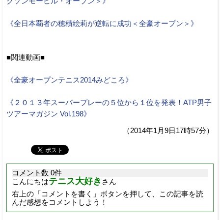
クソンモービル・オープン＞》
《全日本覇者の穂積絵莉が逆転に成功＜全豪オープン＞》
■関連動画■
《全豪オープンテニス2014みどころ》
《２０１３年スーパープレーの５位から１位を発表！ATP男子
ツアーマガジン Vol.198》
（2014年1月9日17時57分）
コメント数 0件
テニス大好き
こんにちは
さん
右上の「コメントを書く」ボタンを押して、この記事を読
んだ感想をコメントしよう！