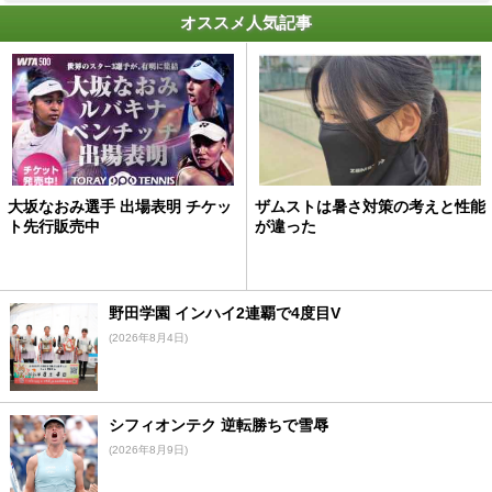
オススメ人気記事
大坂なおみ選手 出場表明 チケッ
ザムストは暑さ対策の考えと性能
ト先行販売中
が違った
野田学園 インハイ2連覇で4度目V
(2026年8月4日)
シフィオンテク 逆転勝ちで雪辱
(2026年8月9日)