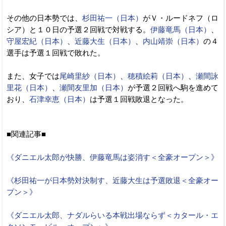
その他の日本勢では、
杉田祐一（日本）
がＶ・ルードネフ（ロ
シア）と１０日の予選２回戦で対戦する。
伊藤竜馬（日本）
、
守屋宏紀（日本）
、
近藤大生（日本）
、
内山靖崇（日本）
の４
選手は予選１回戦で敗れた。
また、女子では
尾崎里紗（日本）
、
穂積絵莉（日本）
、
瀬間詠
里花（日本）
、
瀬間友里加（日本）
が予選２回戦へ駒を進めて
おり、
石津幸恵（日本）
は予選１回戦敗退となった。
■関連記事■
《ダニエル太郎が快勝、伊藤竜馬は姿消す＜全豪オープン＞》
《杉田祐一が日本勢対決制す、近藤大生は予選敗退＜全豪オー
プン＞》
《ダニエル太郎、ナダルらいる本戦出場ならず＜カタール・エ