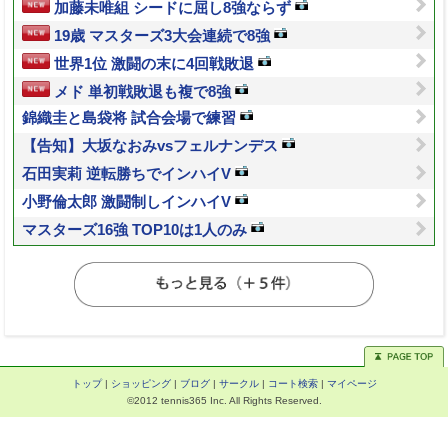
加藤未唯組 シードに屈し8強ならず
19歳 マスターズ3大会連続で8強
世界1位 激闘の末に4回戦敗退
メド 単初戦敗退も複で8強
錦織圭と島袋将 試合会場で練習
【告知】大坂なおみvsフェルナンデス
石田実莉 逆転勝ちでインハイV
小野倫太郎 激闘制しインハイV
マスターズ16強 TOP10は1人のみ
トップ
|
ショッピング
|
ブログ
|
サークル
|
コート検索
|
マイページ
©2012 tennis365 Inc. All Rights Reserved.