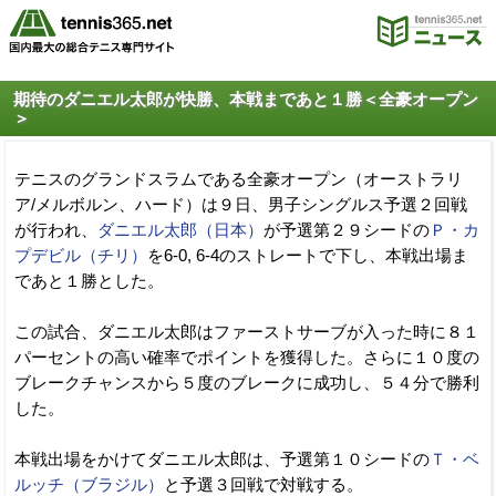
期待のダニエル太郎が快勝、本戦まであと１勝＜全豪オープン
＞
テニスのグランドスラムである全豪オープン（オーストラリ
ア/メルボルン、ハード）は９日、男子シングルス予選２回戦
が行われ、
ダニエル太郎（日本）
が予選第２９シードの
Ｐ・カ
プデビル（チリ）
を6-0, 6-4のストレートで下し、本戦出場ま
であと１勝とした。
この試合、ダニエル太郎はファーストサーブが入った時に８１
パーセントの高い確率でポイントを獲得した。さらに１０度の
ブレークチャンスから５度のブレークに成功し、５４分で勝利
した。
本戦出場をかけてダニエル太郎は、予選第１０シードの
Ｔ・ベ
ルッチ（ブラジル）
と予選３回戦で対戦する。