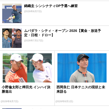
錦織圭 シンシナティOP予選へ練習
(2026年8月7日)
ムバダラ・シティ・オープン 2026【賞金・放送予
定・日程・ドロー】
(2026年7月17日)
小野倫太郎と稗田光 インハイ決
西岡良仁 日本テニスの現状と未
勝進出
来語る
(2026年8月7日)
(2026年8月1日)