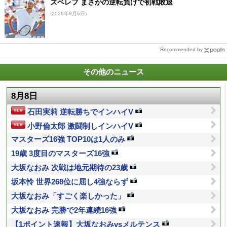
ズベレフ まさかの逆転負けで初戦敗退
(2026年8月6日)
Recommended by
その他のニュース
8月8日
石田実莉 逆転勝ちでインハイV
小野倫太郎 激闘制しインハイV
マスターズ16強 TOP10は1人のみ
19歳 3度目のマスターズ16強
大坂なおみ 次戦は地元期待の23歳
坂本怜 世界268位に屈し4強ならず
大坂なおみ「すごく楽しかった」
大坂なおみ 完勝で2年連続16強
【1ポイント速報】大坂なおみvsメルテンス