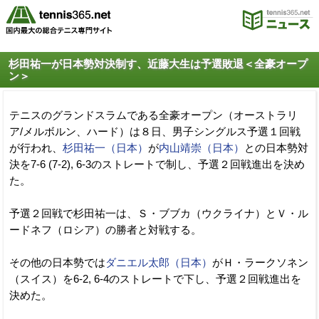
杉田祐一が日本勢対決制す、近藤大生は予選敗退＜全豪オープ
ン＞
テニスのグランドスラムである全豪オープン（オーストラリ
ア/メルボルン、ハード）は８日、男子シングルス予選１回戦
が行われ、
杉田祐一（日本）
が
内山靖崇（日本）
との日本勢対
決を7-6 (7-2), 6-3のストレートで制し、予選２回戦進出を決め
た。
予選２回戦で杉田祐一は、Ｓ・ブブカ（ウクライナ）とＶ・ル
ードネフ（ロシア）の勝者と対戦する。
その他の日本勢では
ダニエル太郎（日本）
がＨ・ラークソネン
（スイス）を6-2, 6-4のストレートで下し、予選２回戦進出を
決めた。