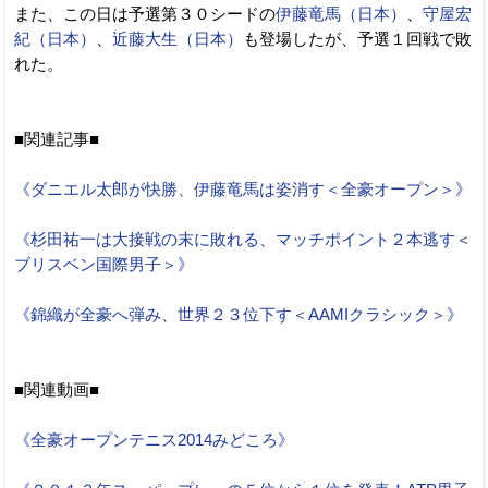
また、この日は予選第３０シードの
伊藤竜馬（日本）
、
守屋宏
紀（日本）
、
近藤大生（日本）
も登場したが、予選１回戦で敗
れた。
■関連記事■
《ダニエル太郎が快勝、伊藤竜馬は姿消す＜全豪オープン＞》
《杉田祐一は大接戦の末に敗れる、マッチポイント２本逃す＜
ブリスベン国際男子＞》
《錦織が全豪へ弾み、世界２３位下す＜AAMIクラシック＞》
■関連動画■
《全豪オープンテニス2014みどころ》