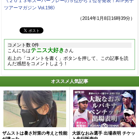
《２０１３年スーパープレーの５位から１位を発表！ATP男子
ツアーマガジン Vol.198》
（2014年1月8日16時39分）
コメント数 0件
テニス大好き
こんにちは
さん
右上の「コメントを書く」ボタンを押して、この記事を読
んだ感想をコメントしよう！
オススメ人気記事
ザムストは暑さ対策の考えと性能
大坂なおみ選手 出場表明 チケッ
が違った
ト先行販売中