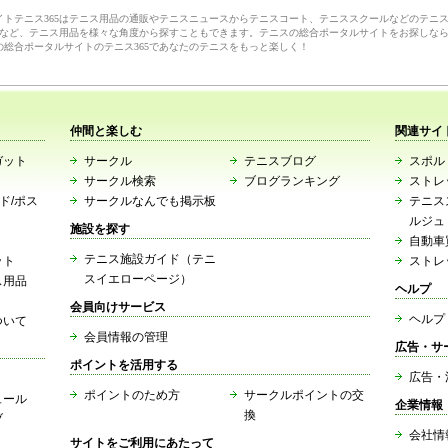
サイトテニス365はテニス用品の通販やテニスニュースからテニスコート、テニススクールなどのテニ
など、テニス用品を様々な角度から探すこともできます。テニスの総合ポータルサイトをお探しな
の総合ポータルサイトのテニス365であなたのテニスをもっと楽しく！
仲間と楽しむ
関連サイ
ガット
サークル
テニスブログ
スポルト
サークル検索
ブログランキング
ストレ
ード/ポス
サークルなんでも掲示板
テニス
ルジュ
施設を探す
自動車
テニス施設ガイド（テニ
ット
ストレ
スイエローページ）
ス用品
ヘルプ
会員向けサービス
ヘルプ
ついて
会員情報の管理
広告・サ
ポイントを活用する
広告・
ポイントのため方
サークルポイントの交
ュール
企業情報
換
ブ
会社情
サイトをご利用にあたって