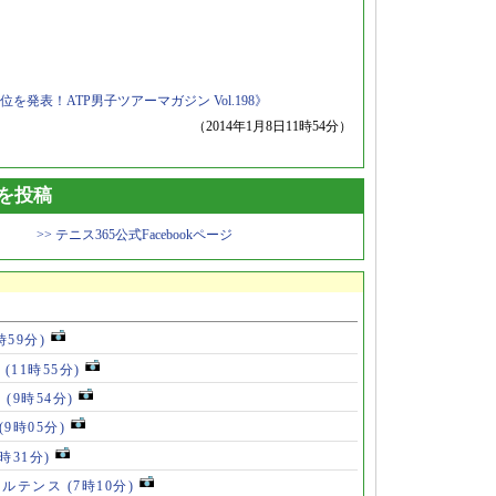
発表！ATP男子ツアーマガジン Vol.198》
（2014年1月8日11時54分）
トを投稿
>> テニス365公式Facebookページ
時59分)
歳
(11時55分)
ず
(9時54分)
(9時05分)
8時31分)
メルテンス
(7時10分)