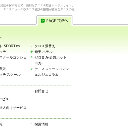
ス施設を探す方まで、便利なテニスの総合ポータルサイト、
ら、テニスニュースやテニス施設の情報が豊富なテニスの総
ト
-SPORT.es-
クロス張替え
ッチ
奄美 ホテル
スクールコンシェ
ゼロヨガ-岩盤ホット
ヨガ-
買取
テニススクールコンシ
ッチ スクール
ェルジュコラム
お問合せ
ービス
法人向けサービス
報
採用情報