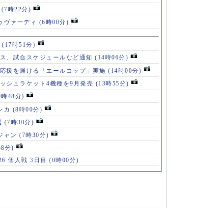
破
(7時22分)
ドゥヴァーディ
(6時00分)
」
(17時51分)
ース、試合スケジュールなど通知
(14時06分)
の応援を届ける「エールコップ」実施
(14時00分)
ッシュラケット4機種を9月発売
(13時55分)
9時48分)
ンカ
(8時00分)
退
(7時30分)
ロジャン
(7時30分)
58分)
6 個人戦 3日目
(0時00分)