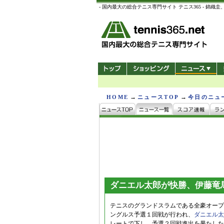
- 国内最大の総合テニス専門サイト テニス365 -
→
→
HOME
ニュースTOP
今日のニュ
ダニエル太郎が快勝、伊藤竜
テニスのグランドスラムである全豪オープ
ングルス予選１回戦が行われ、
ダニエル太
レートで下し、予選２回戦進出を果たした