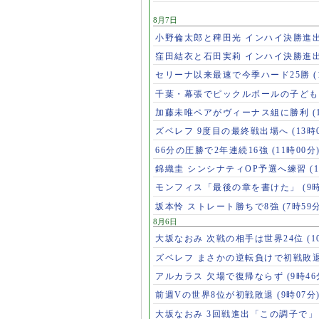
8月7日
小野倫太郎と稗田光 インハイ決勝進
窪田結衣と石田実莉 インハイ決勝進
セリーナ以来最速で今季ハード25勝
千葉・幕張でピックルボールの子ど
加藤未唯ペアがヴィーナス組に勝利
(
ズベレフ 9度目の最終戦出場へ
(13時
66分の圧勝で2年連続16強
(11時00分
錦織圭 シンシナティOP予選へ練習
(
モンフィス「最後の章を書けた」
(9
坂本怜 ストレート勝ちで8強
(7時59
8月6日
大坂なおみ 次戦の相手は世界24位
(1
ズベレフ まさかの逆転負けで初戦敗
アルカラス 欠場で復帰ならず
(9時46
前週Vの世界8位が初戦敗退
(9時07分
大坂なおみ 3回戦進出「この調子で