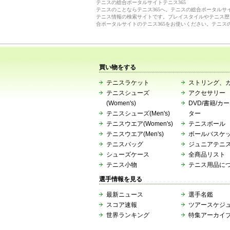
テニスの総合ポータルサイトテニス365
テニスのことならテニス365へ。テニスの総合ポータル
テニス情報の検索サイトです。プレイスタイルやテニス歴
合ポータルサイトのテニス365をお使いください。テニス
買い物をする
テニスラケット
ストリング、
テニスシューズ
アクセサリー
(Women's)
DVD/書籍/カ
テニスシューズ(Men's)
ター
テニスウエア(Women's)
テニスボール
テニスウエア(Men's)
ボールバスケ
テニスバッグ
ジュニアテニ
シューズケース
全商品リスト
テニス小物
テニス用品に
選手情報を見る
最新ニュース
選手名鑑
スコア速報
ツアースケジ
世界ランキング
特集アーカイ