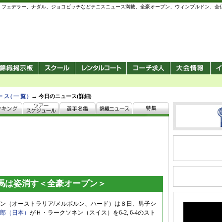
 錦織圭、フェデラー、ナダル、ジョコビッチなどテニスニュース満載。全豪オープン、ウィンブルドン、
→
ース(一覧)
今日のニュース(詳細)
馬は姿消す＜全豪オープン＞
ン（オーストラリア/メルボルン、ハード）は８日、男子シ
郎（日本）
がＨ・ラークソネン（スイス）を6-2, 6-4のスト
。