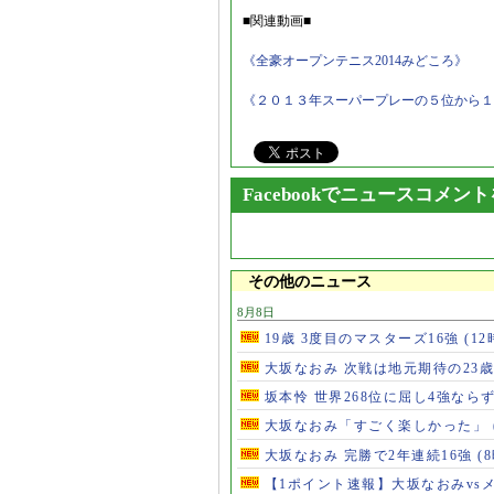
■関連動画■
《全豪オープンテニス2014みどころ》
《２０１３年スーパープレーの５位から１位を
Facebookでニュースコメン
その他のニュース
8月8日
19歳 3度目のマスターズ16強
(12
大坂なおみ 次戦は地元期待の23
坂本怜 世界268位に屈し4強なら
大坂なおみ「すごく楽しかった」
大坂なおみ 完勝で2年連続16強
(
【1ポイント速報】大坂なおみvs