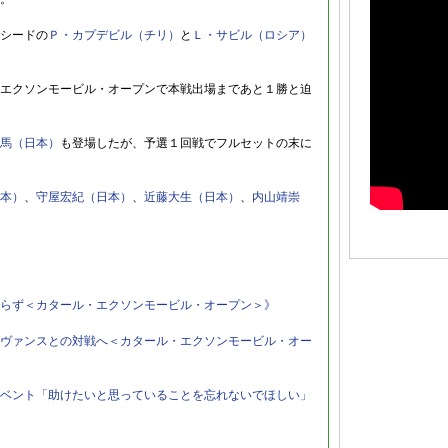
シードの
Ｐ・カプデビル（チリ）
と
Ｌ・サビル（ロシア）
エクソンモービル・オープンで本戦出場まであと１勝と迫
馬（日本）
も登場したが、予選１回戦でフルセットの末に
本）
、
守屋宏紀（日本）
、
近藤大生（日本）
、
内山靖崇
らず＜カタール・エクソンモービル・オープン＞》
ヴァンスとの対戦へ＜カタール・エクソンモービル・オー
ベント「助けたいと思っていることを忘れないでほしい」