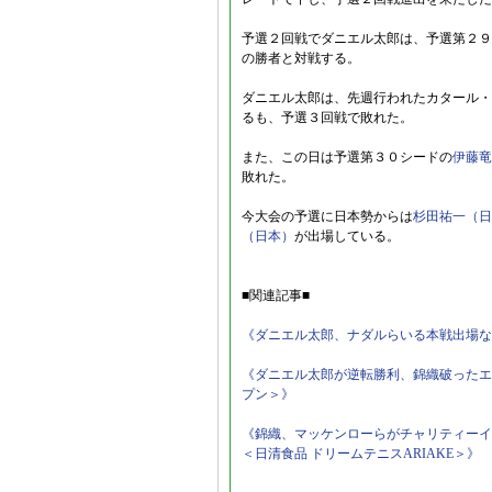
予選２回戦でダニエル太郎は、予選第２９
の勝者と対戦する。
ダニエル太郎は、先週行われたカタール・
るも、予選３回戦で敗れた。
また、この日は予選第３０シードの
伊藤竜
敗れた。
今大会の予選に日本勢からは
杉田祐一（日
（日本）
が出場している。
■関連記事■
《ダニエル太郎、ナダルらいる本戦出場な
《ダニエル太郎が逆転勝利、錦織破ったエ
プン＞》
《錦織、マッケンローらがチャリティーイ
＜日清食品 ドリームテニスARIAKE＞》