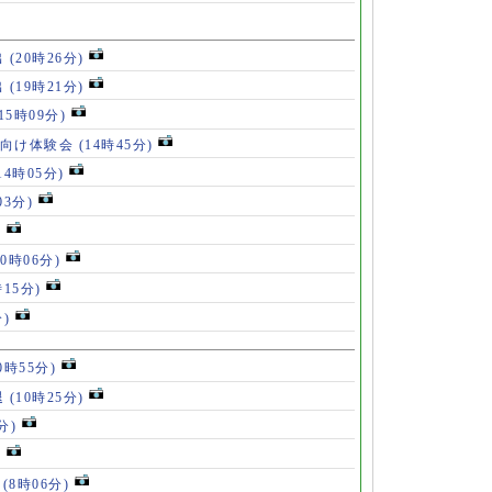
出
(20時26分)
出
(19時21分)
(15時09分)
も向け体験会
(14時45分)
14時05分)
03分)
)
10時06分)
時15分)
分)
0時55分)
退
(10時25分)
分)
)
」
(8時06分)