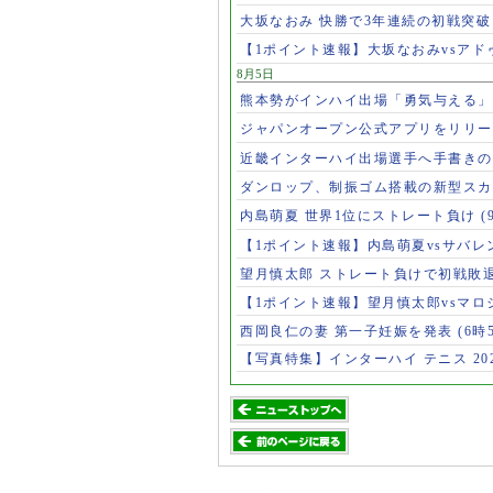
大坂なおみ 快勝で3年連続の初戦突
【1ポイント速報】大坂なおみvsア
8月5日
熊本勢がインハイ出場「勇気与える
ジャパンオープン公式アプリをリリ
近畿インターハイ出場選手へ手書き
ダンロップ、制振ゴム搭載の新型スカ
内島萌夏 世界1位にストレート負け
(
【1ポイント速報】内島萌夏vsサバレ
望月慎太郎 ストレート負けで初戦敗
【1ポイント速報】望月慎太郎vsマ
西岡良仁の妻 第一子妊娠を発表
(6時
【写真特集】インターハイ テニス 202