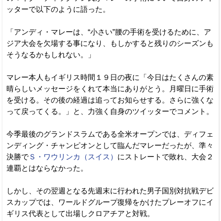
ッターで以下のように語った。
「アンディ・マレーは、“小さい”腰の手術を受けるために、ア
ジア大会を欠場する事になり、もしかすると残りのシーズンも
そうなるかもしれない。」
マレー本人もイギリス時間１９日の夜に「今日はたくさんの素
晴らしいメッセージをくれて本当にありがとう。月曜日に手術
を受ける。その後の経過は追ってお知らせする。さらに強くな
って戻ってくる。」と、力強く自身のツイッターでコメント。
今季最後のグランドスラムである全米オープンでは、ディフェ
ンディング・チャンピオンとして臨んだマレーだったが、準々
決勝で
Ｓ・ワウリンカ（スイス）
にストレートで敗れ、大会２
連覇とはならなかった。
しかし、その翌週となる先週末に行われた男子国別対抗戦デビ
スカップでは、ワールドグループ復帰をかけたプレーオフにイ
ギリス代表として出場しクロアチアと対戦。