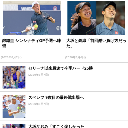
錦織圭 シンシナティOP予選へ練
大坂と錦織「前回酷い負け方だっ
習
た」
(2026年8月7日)
(2026年8月4日)
セリーナ以来最速で今季ハード25勝
(2026年8月7日)
ズベレフ 9度目の最終戦出場へ
(2026年8月7日)
大坂なおみ「すごく楽しかった」