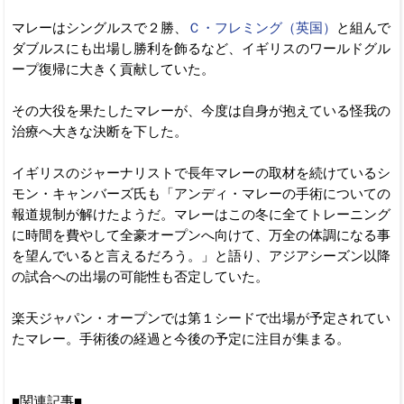
マレーはシングルスで２勝、
Ｃ・フレミング（英国）
と組んで
ダブルスにも出場し勝利を飾るなど、イギリスのワールドグル
ープ復帰に大きく貢献していた。
その大役を果たしたマレーが、今度は自身が抱えている怪我の
治療へ大きな決断を下した。
イギリスのジャーナリストで長年マレーの取材を続けているシ
モン・キャンバーズ氏も「アンディ・マレーの手術についての
報道規制が解けたようだ。マレーはこの冬に全てトレーニング
に時間を費やして全豪オープンへ向けて、万全の体調になる事
を望んでいると言えるだろう。」と語り、アジアシーズン以降
の試合への出場の可能性も否定していた。
楽天ジャパン・オープンでは第１シードで出場が予定されてい
たマレー。手術後の経過と今後の予定に注目が集まる。
■関連記事■