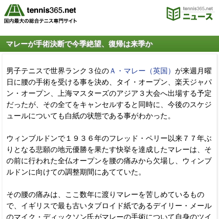
マレーが手術決断で今季絶望、復帰は来季か
男子テニスで世界ランク３位の
Ａ・マレー（英国）
が来週月曜
日に腰の手術を受ける事を決め、タイ・オープン、楽天ジャパ
ン・オープン、上海マスターズのアジア３大会へ出場する予定
だったが、その全てをキャンセルすると同時に、今後のスケジ
ュールについても白紙の状態である事がわかった。
ウィンブルドンで１９３６年のフレッド・ペリー以来７７年ぶ
りとなる悲願の地元優勝を果たす快挙を達成したマレーは、そ
の前に行われた全仏オープンを腰の痛みから欠場し、ウィンブ
ルドンに向けての調整期間にあてていた。
その腰の痛みは、ここ数年に渡りマレーを苦しめているもの
で、イギリスで最も古いタブロイド紙であるデイリー・メール
のマイク・ディックソン氏がマレーの手術について自身のツイ