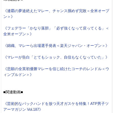
《連覇の夢途絶えたマレー、チャンス掴めず完敗＜全米オープ
ン＞》
《フェデラー「かなり落胆」「必ず強くなって戻ってくる」＜
全米オープン＞》
《錦織、マレーら出場選手発表＜楽天ジャパン・オープン＞》
《マレーが告白「とてもショック、自信もなくなっていた」》
《悲願の全英初優勝マレーを信じ続けたコーチのレンドル＜ウ
ィンブルドン＞》
■関連動画■
《芸術的なバックハンドを放つ天才ガスケを特集！ATP男子ツ
アーマガジン Vol.187》