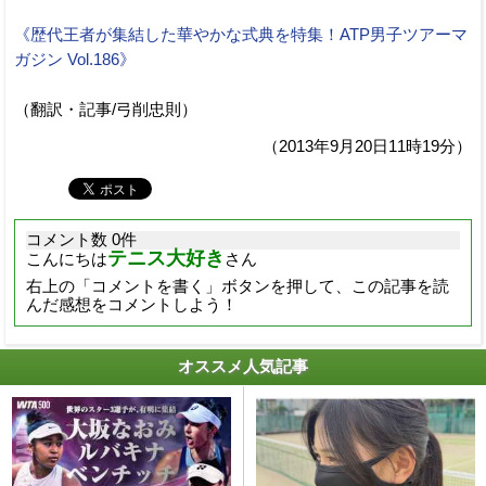
《歴代王者が集結した華やかな式典を特集！ATP男子ツアーマ
ガジン Vol.186》
（翻訳・記事/弓削忠則）
（2013年9月20日11時19分）
コメント数 0件
テニス大好き
こんにちは
さん
右上の「コメントを書く」ボタンを押して、この記事を読
んだ感想をコメントしよう！
オススメ人気記事