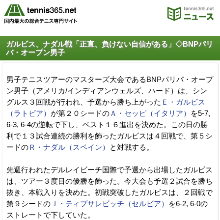
ガルビス、ナダル戦「正直、負けない自信がある」◇BNPパリ
バ・オープン男子
男子テニスツアーのマスターズ大会であるBNPパリバ・オープ
ン男子（アメリカ/インディアンウェルズ、ハード）は、シン
グルス３回戦が行われ、予選から勝ち上がった
Ｅ・ガルビス
（ラトビア）
が第２０シードの
Ａ・セッピ（イタリア）
を5-7,
6-3, 6-4の逆転で下し、ベスト１６進出を決めた。この日の勝
利で１３試合連続の勝利を飾ったガルビスは４回戦で、第５シ
ードの
Ｒ・ナダル（スペイン）
と対戦する。
先週行われたデルレイビーチ国際で予選から出場したガルビス
は、ツアー３度目の優勝を飾った。今大会も予選２試合を勝ち
抜き、本戦入りを決めた。初戦突破したガルビスは、２回戦で
第９シードの
Ｊ・ティプサレビッチ（セルビア）
を6-2, 6-0の
ストレートで下していた。