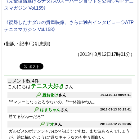
《完全復活遂げるナダルのスーパーショットを公開◇ATPテニ
スマガジン Vol.159》
《復帰したナダルの貴重映像、さらに独占インタビュー◇ATP
テニスマガジン Vol.158》
(翻訳・記事/弓削忠則)
（2013年3月12日17時01分）
コメント数 4件
テニス大好き
こんにちは
さん
唇お化け
さん
2013-03-13 08:05:11
***マレーになっとるやないの。**一体誰やねん。
はまちゃん
さん
2013-03-13 00:19:41
勝てる訳ねーだろ**
アオ
さん
2013-03-12 22:36:35
ガルビスのポテンシャルはべらぼうですね。まだ波あるんでしょう
が。絵に描いたように*遜なキャラなのも中々面白い。