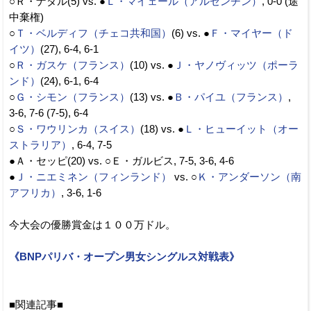
○Ｒ・ナダル(5) vs. ●
Ｌ・マイェール（アルゼンチン）
, 0-0 (途
中棄権)
○
Ｔ・ベルディフ（チェコ共和国）
(6) vs. ●
Ｆ・マイヤー（ド
イツ）
(27), 6-4, 6-1
○
Ｒ・ガスケ（フランス）
(10) vs. ●
Ｊ・ヤノヴィッツ（ポーラ
ンド）
(24), 6-1, 6-4
○
Ｇ・シモン（フランス）
(13) vs. ●
Ｂ・パイユ（フランス）
,
3-6, 7-6 (7-5), 6-4
○
Ｓ・ワウリンカ（スイス）
(18) vs. ●
Ｌ・ヒューイット（オー
ストラリア）
, 6-4, 7-5
●Ａ・セッピ(20) vs. ○Ｅ・ガルビス, 7-5, 3-6, 4-6
●
Ｊ・ニエミネン（フィンランド）
vs. ○
Ｋ・アンダーソン（南
アフリカ）
, 3-6, 1-6
今大会の優勝賞金は１００万ドル。
《BNPパリバ・オープン男女シングルス対戦表》
■関連記事■