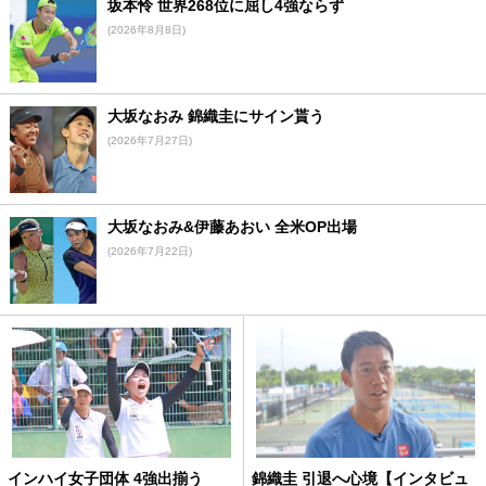
坂本怜 世界268位に屈し4強ならず
(2026年8月8日)
大坂なおみ 錦織圭にサイン貰う
(2026年7月27日)
大坂なおみ&伊藤あおい 全米OP出場
(2026年7月22日)
インハイ女子団体 4強出揃う
錦織圭 引退へ心境【インタビュ