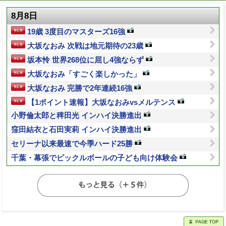
8月8日
19歳 3度目のマスターズ16強
大坂なおみ 次戦は地元期待の23歳
坂本怜 世界268位に屈し4強ならず
大坂なおみ「すごく楽しかった」
大坂なおみ 完勝で2年連続16強
【1ポイント速報】大坂なおみvsメルテンス
小野倫太郎と稗田光 インハイ決勝進出
窪田結衣と石田実莉 インハイ決勝進出
セリーナ以来最速で今季ハード25勝
千葉・幕張でピックルボールの子ども向け体験会