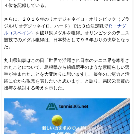
４位を記録している。
さらに、２０１６年のリオデジャネイロ・オリンピック（ブラ
ジル/リオデジャネイロ、ハード）では３位決定戦で
Ｒ・ナダ
ル（スペイン）
を破り銅メダルを獲得。オリンピックのテニス
競技でのメダル獲得は、日本勢として９６年ぶりの快挙となっ
た。
丸山県知事はこの日「世界で活躍され日本のテニス界を牽引さ
れたことについて、島根県から錦織選手のような素晴らしい選
手が生まれたことを大変誇りに思いますし、長年のご尽力と活
躍に心から敬意を表したいと思います」と語り、県民栄誉賞の
授与を検討する考えを示した。