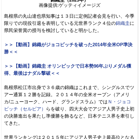
画像提供:ゲッティイメージズ
島根県の丸山達也県知事は１３日に定例記者会見を行い、今季
限りでの現役引退を表明している元世界ランク４位の
錦織圭
に
県民栄誉賞の授与を検討していると明かした。
＞＞【動画】錦織がジョコビッチを破った2014年全米OP準決
勝＜＜
＞＞【動画】錦織圭 オリンピックで日本勢96年ぶりメダル獲
得、最後はナダル撃破＜＜
島根県松江市出身で３６歳の錦織はこれまで、シングルスでツ
アー通算１２勝を記録。２０１４年の全米オープン（アメリ
カ/ニューヨーク、ハード、グランドスラム）では
Ｎ・ジョコ
ビッチ（セルビア）
らを破り、四大大会でアジア人男子史上初
の決勝進出を果たし準優勝を飾るなど、日本テニス界を牽引し
てきた。
世界ランキングは２０１５年にアジア人男子史上最高位となる