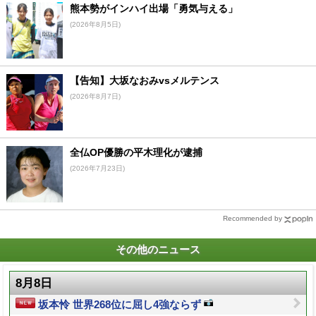
熊本勢がインハイ出場「勇気与える」
(2026年8月5日)
【告知】大坂なおみvsメルテンス
(2026年8月7日)
全仏OP優勝の平木理化が逮捕
(2026年7月23日)
Recommended by
その他のニュース
8月8日
坂本怜 世界268位に屈し4強ならず