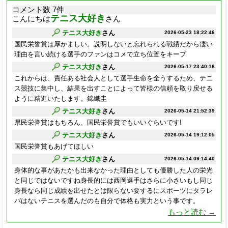
コメント数 7件
テニス大好き
こんにちは
さん
テニス大好き
さん
2026-05-23 18:22:46
国民栄誉賞は厚かましい。説明しないと忘れられる戦績だから凄い
理由を言い続ける選手のファンはコメで立ち位置をキープ
テニス大好き
さん
2026-05-17 23:40:18
これからは、責任ある社会人として選手生命を全うするため、テニ
ス競技に集中し、結果を出すことによって皆様の信頼を取り戻せる
ように精進いたします。錦織圭
テニス大好き
さん
2026-05-14 21:52:39
県民栄誉賞はもちろん、国民栄誉賞でもいいぐらいです!
テニス大好き
さん
2026-05-14 19:12:05
国民栄誉賞もあげてほしい
テニス大好き
さん
2026-05-14 09:14:40
身体的な事があたかも出来なかった理由としても優勝した人の栄光
と同じではないですね身長的には西岡選手はさらに小さいもし同じ
身長なら同じ成績を出せたとは限らない要するにスポーツにタラレ
バはないテニスを選んだのも自分で体格も実力という事です。
もっと読む →