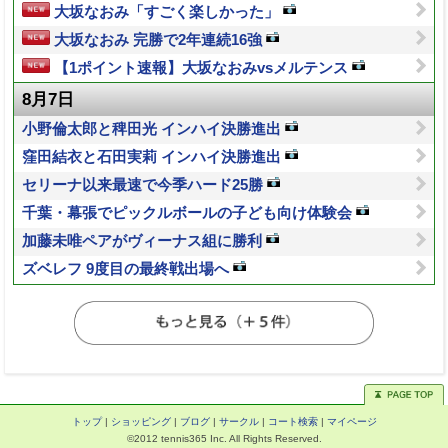
大坂なおみ「すごく楽しかった」
大坂なおみ 完勝で2年連続16強
【1ポイント速報】大坂なおみvsメルテンス
8月7日
小野倫太郎と稗田光 インハイ決勝進出
窪田結衣と石田実莉 インハイ決勝進出
セリーナ以来最速で今季ハード25勝
千葉・幕張でピックルボールの子ども向け体験会
加藤未唯ペアがヴィーナス組に勝利
ズベレフ 9度目の最終戦出場へ
トップ
|
ショッピング
|
ブログ
|
サークル
|
コート検索
|
マイページ
©2012 tennis365 Inc. All Rights Reserved.