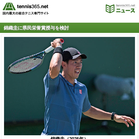
錦織圭に県民栄誉賞授与を検討
錦織圭（2025年）