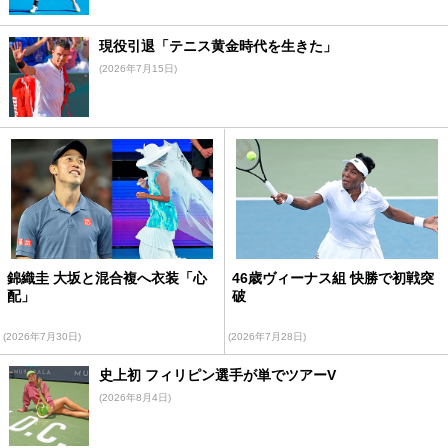
現役引退「テニス黄金時代を生きた」
(2026年7月15日)
錦織圭 大坂と混合複へ衣装「心
46歳ヴィーナス組 快勝で初戦突
配」
破
(2026年7月30日)
(2026年7月28日)
史上初 フィリピン選手が単でツアーV
(2026年8月4日)