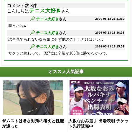
コメント数 3件
テニス大好き
こんにちは
さん
テニス大好き
さん
2026-05-13 21:41:10
勝ったねw
テニス大好き
さん
2026-05-13 18:36:53
試合見てられないなら気にせず他のことしとけばいいよ
テニス大好き
さん
2026-05-13 17:25:58
サクッと終わって。 327位に辛勝が105位に勝てるかって。
オススメ人気記事
ザムストは暑さ対策の考えと性能
大坂なおみ選手 出場表明 チケッ
が違った
ト先行販売中