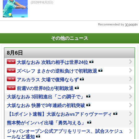
(2026年8月2日)
Recommended by
その他のニュース
8月6日
大坂なおみ 次戦の相手は世界24位
ズベレフ まさかの逆転負けで初戦敗退
アルカラス 欠場で復帰ならず
前週Vの世界8位が初戦敗退
大坂なおみ 3回戦進出「この調子で」
大坂なおみ 快勝で3年連続の初戦突破
【1ポイント速報】大坂なおみvsアドゥヴァーディ
熊本勢がインハイ出場「勇気与える」
ジャパンオープン公式アプリをリリース、試合スケジュ
ールなど通知