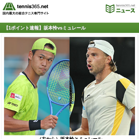
【1ポイント速報】坂本怜vsミュレール
（左から）坂本怜とミュレール