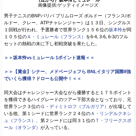
画像提供:ゲッティイメージズ
男子テニスのBNPパリバ プリムローズ ボルドー（フランス/ボ
ルドー、クレー、ATPチャレンジャー）は１３日、シングルス
１回戦が行われ、予選勝者で世界ランク１５６位の
坂本怜
が同
１０５位の
Ａ・ミュレール（フランス）
を6-4, 3-6, 6-3のフル
セットの熱戦の末に下し初戦突破を果たした。
＞＞坂本怜vsミュレール 1ポイント速報＜＜
＞＞【賞金】シナー、メドベージェフら BNLイタリア国際8強
でいくら獲得？ドローも公開中！＜＜
同大会はチャレンジャー大会ながら優勝すると１７５ポイント
を獲得できるハイグレードのツアー下部大会となっており、元
世界ランク３位の
Ｇ・ディミトロフ（ブルガリア）
が出場して
いる他、第１シードに世界ランク２４位の
Ａ・リンデルクネシ
ュ（フランス）
、第２シードには同３１位の
Ｔ・フリークスポ
ール（オランダ）
が入っている。