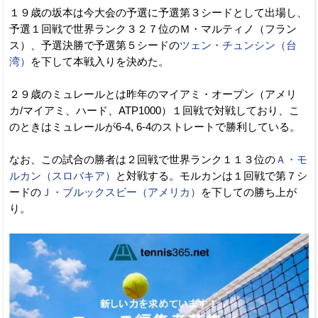
１９歳の坂本は今大会の予選に予選第３シードとして出場し、
予選１回戦で世界ランク３２７位のＭ・マルティノ（フラン
ス）、予選決勝で予選第５シードの
ツェン・チュンシン（台
湾）
を下して本戦入りを決めた。
２９歳のミュレールとは昨年のマイアミ・オープン（アメリ
カ/マイアミ、ハード、ATP1000）１回戦で対戦しており、こ
のときはミュレールが6-4, 6-4のストレートで勝利している。
なお、この試合の勝者は２回戦で世界ランク１１３位の
Ａ・モ
ルカン（スロバキア）
と対戦する。モルカンは１回戦で第７シ
ードの
Ｊ・ブルックスビー（アメリカ）
を下しての勝ち上が
り。