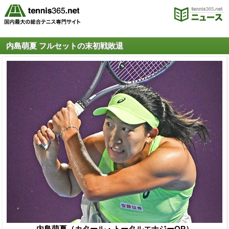
内島萌夏 フルセットの末初戦敗退
内島萌夏（カタール・トータルエナジーOP）