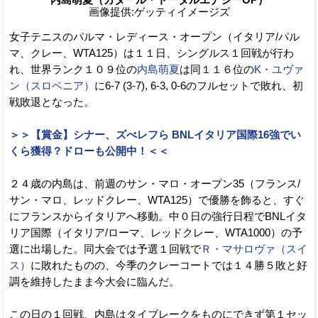
画像提供:ゲッティイメージズ
女子テニスのパルマ・レディース・オープン（イタリア/パル
マ、クレー、WTA125）は１１日、シングルス１回戦が行わ
れ、世界ランク１０９位の
内島萌夏
は同１１６位の
K・ユヴァ
ン（スロベニア）
に6-7 (3-7), 6-3, 0-6のフルセットで敗れ、初
戦敗退となった。
＞＞【賞金】シナー、ズべレフら BNLイタリア国際16強でい
くら獲得？ドローも公開中！＜＜
２４歳の内島は、前週のサン・マロ・オープン35（フランス/
サン・マロ、レッドクレー、WTA125）で優勝を飾ると、すぐ
にフランスからイタリアへ移動。中０日の強行日程でBNLイタ
リア国際（イタリア/ローマ、レッドクレー、WTA1000）の予
選に出場した。同大会では予選１回戦で
Ｒ・マサロヴァ（スイ
ス）
に敗れたものの、今季のクレーコートでは１４勝５敗と好
調を維持したまま今大会に臨んだ。
この日の１回戦、内島はタイブレークをものにできず第１セッ