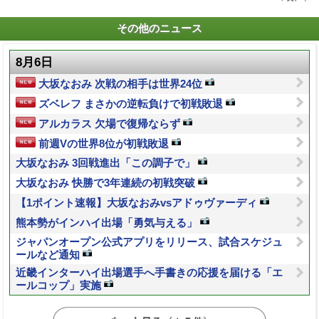
その他のニュース
8月6日
大坂なおみ 次戦の相手は世界24位
ズベレフ まさかの逆転負けで初戦敗退
アルカラス 欠場で復帰ならず
前週Vの世界8位が初戦敗退
大坂なおみ 3回戦進出「この調子で」
大坂なおみ 快勝で3年連続の初戦突破
【1ポイント速報】大坂なおみvsアドゥヴァーディ
熊本勢がインハイ出場「勇気与える」
ジャパンオープン公式アプリをリリース、試合スケジュ
ールなど通知
近畿インターハイ出場選手へ手書きの応援を届ける「エ
ールコップ」実施