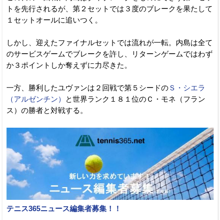
トを先行されるが、第２セットでは３度のブレークを果たして
１セットオールに追いつく。
しかし、迎えたファイナルセットでは流れが一転。内島は全て
のサービスゲームでブレークを許し、リターンゲームではわず
か３ポイントしか奪えずに力尽きた。
一方、勝利したユヴァンは２回戦で第５シードの
Ｓ・シエラ
（アルゼンチン）
と世界ランク１８１位のＣ・モネ（フラン
ス）の勝者と対戦する。
テニス365ニュース編集者募集！！