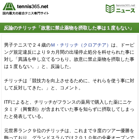
反論のチリッチ「故意に禁止薬物を摂取した事は１度もない」
男子テニスで２４歳の
Ｍ・チリッチ（クロアチア）
は、ドーピ
ング規定違反により９カ月間の出場停止処分を科せられた事に
対し「異議を申し立てるつもり。故意に禁止薬物を摂取した事
は１度もない。」と、反論した。
チリッチは「競技力を向上させるために、それらを使う事に対
して反対してきた。」と、コメント。
ITFによると、チリッチがフランスの薬局で購入した薬にニケ
タミド（興奮剤）が含まれていた事を知らずに摂取してしまっ
たと発表している。
元世界ランク９位のチリッチは、これまで９度のツアー優勝を
飾っており、グランドスラムでは２０１０年の全豪オープンで