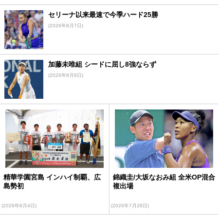
セリーナ以来最速で今季ハード25勝
(2026年8月7日)
加藤未唯組 シードに屈し8強ならず
(2026年8月9日)
精華学園宮島 インハイ制覇、広
錦織圭/大坂なおみ組 全米OP混合
島勢初
複出場
(2026年8月4日)
(2026年7月28日)