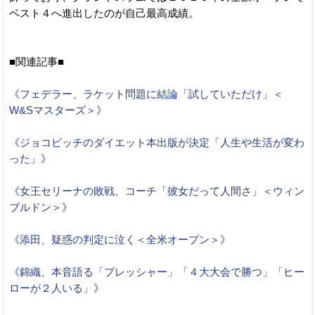
ベスト４へ進出したのが自己最高成績。
■関連記事■
《フェデラー、ラケット問題に結論「試していただけ」＜
W&Sマスターズ＞》
《ジョコビッチのダイエット本出版が決定「人生や生活が変わ
った」》
《女王セリーナの敗戦、コーチ「彼女だって人間さ」＜ウィン
ブルドン＞》
《添田、疑惑の判定に泣く＜全米オープン＞》
《錦織、本音語る「プレッシャー」「４大大会で勝つ」「ヒー
ローが２人いる」》