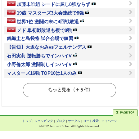
加藤未唯組 シードに屈し8強ならず
19歳 マスターズ3大会連続で8強
世界1位 激闘の末に4回戦敗退
メド 単初戦敗退も複で8強
錦織圭と島袋将 試合会場で練習
【告知】大坂なおみvsフェルナンデス
石田実莉 逆転勝ちでインハイV
小野倫太郎 激闘制しインハイV
マスターズ16強 TOP10は1人のみ
トップ
|
ショッピング
|
ブログ
|
サークル
|
コート検索
|
マイページ
©2012 tennis365 Inc. All Rights Reserved.