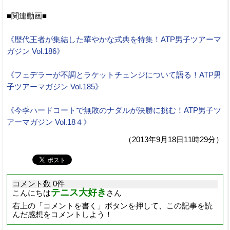
■関連動画■
《歴代王者が集結した華やかな式典を特集！ATP男子ツアーマ
ガジン Vol.186》
《フェデラーが不調とラケットチェンジについて語る！ATP男
子ツアーマガジン Vol.185》
《今季ハードコートで無敗のナダルが決勝に挑む！ATP男子ツ
アーマガジン Vol.18４》
（2013年9月18日11時29分）
コメント数 0件
テニス大好き
こんにちは
さん
右上の「コメントを書く」ボタンを押して、この記事を読
んだ感想をコメントしよう！