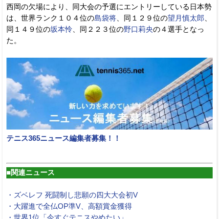
西岡の欠場により、同大会の予選にエントリーしている日本勢
は、世界ランク１０４位の
島袋将
、同１２９位の
望月慎太郎
、
同１４９位の
坂本怜
、同２２３位の
野口莉央
の４選手となっ
た。
テニス365ニュース編集者募集！！
■関連ニュース
・ズベレフ 死闘制し悲願の四大大会初V
・大躍進で全仏OP準V、高額賞金獲得
・世界1位「今すぐテニスやめたい」