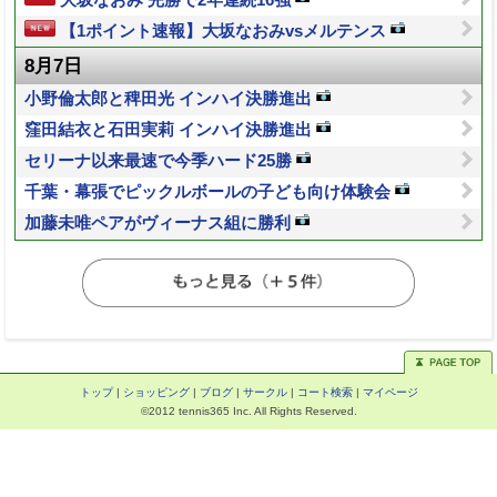
【1ポイント速報】大坂なおみvsメルテンス
8月7日
小野倫太郎と稗田光 インハイ決勝進出
窪田結衣と石田実莉 インハイ決勝進出
セリーナ以来最速で今季ハード25勝
千葉・幕張でピックルボールの子ども向け体験会
加藤未唯ペアがヴィーナス組に勝利
トップ
|
ショッピング
|
ブログ
|
サークル
|
コート検索
|
マイページ
©2012 tennis365 Inc. All Rights Reserved.