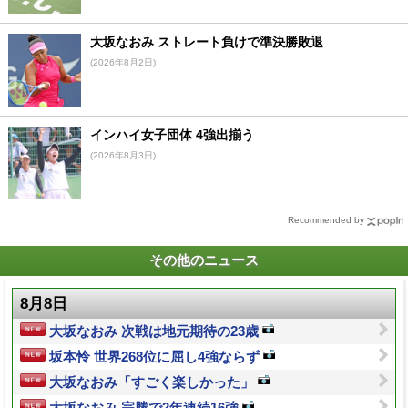
大坂なおみ ストレート負けで準決勝敗退
(2026年8月2日)
インハイ女子団体 4強出揃う
(2026年8月3日)
Recommended by
その他のニュース
8月8日
大坂なおみ 次戦は地元期待の23歳
坂本怜 世界268位に屈し4強ならず
大坂なおみ「すごく楽しかった」
大坂なおみ 完勝で2年連続16強