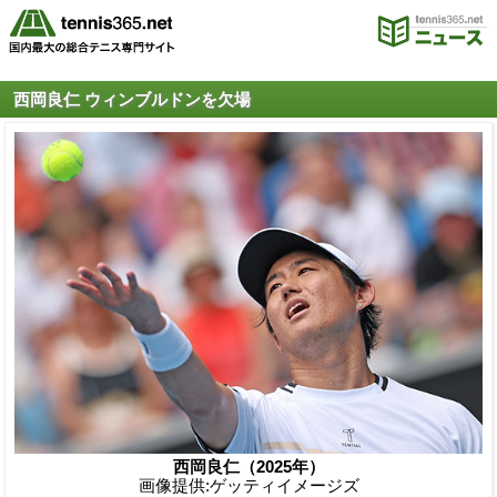
西岡良仁 ウィンブルドンを欠場
西岡良仁（2025年）
画像提供:ゲッティイメージズ