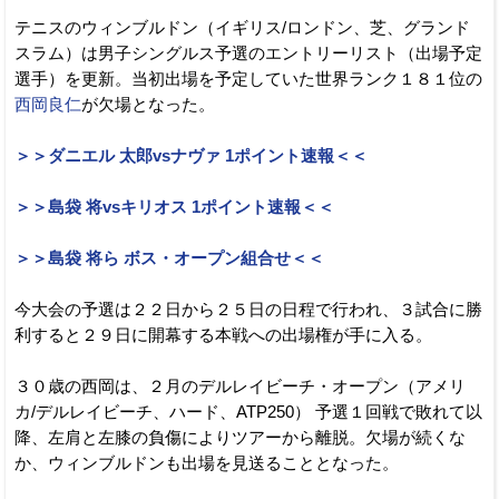
テニスのウィンブルドン（イギリス/ロンドン、芝、グランド
スラム）は男子シングルス予選のエントリーリスト（出場予定
選手）を更新。当初出場を予定していた世界ランク１８１位の
西岡良仁
が欠場となった。
＞＞ダニエル 太郎vsナヴァ 1ポイント速報＜＜
＞＞島袋 将vsキリオス 1ポイント速報＜＜
＞＞島袋 将ら ボス・オープン組合せ＜＜
今大会の予選は２２日から２５日の日程で行われ、３試合に勝
利すると２９日に開幕する本戦への出場権が手に入る。
３０歳の西岡は、２月のデルレイビーチ・オープン（アメリ
カ/デルレイビーチ、ハード、ATP250） 予選１回戦で敗れて以
降、左肩と左膝の負傷によりツアーから離脱。欠場が続くな
か、ウィンブルドンも出場を見送ることとなった。