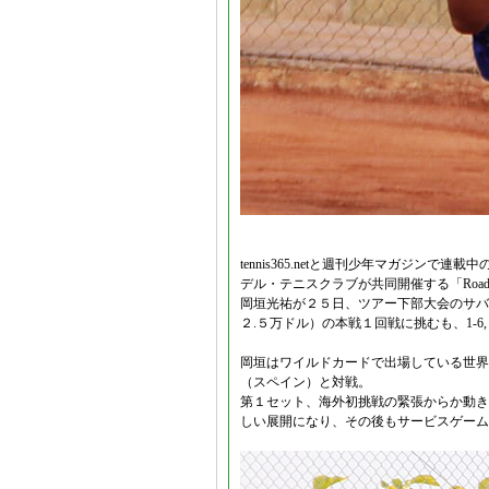
tennis365.netと週刊少年マガジン
デル・テニスクラブが共同開催する「Road T
岡垣光祐が２５日、ツアー下部大会のサバ
２.５万ドル）の本戦１回戦に挑むも、1-6
岡垣はワイルドカードで出場している世界
（スペイン）と対戦。
第１セット、海外初挑戦の緊張からか動き
しい展開になり、その後もサービスゲーム