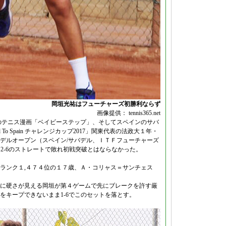
岡垣光祐はフューチャーズ初勝利ならず
画像提供： tennis365.net
で連載中のテニス漫画「ベイビーステップ」、そしてスペインのサバ
o Spain チャレンジカップ2017」関東代表の法政大１年・
デルオープン（スペイン/サバデル、ＩＴＦフューチャーズ
, 2-6のストレートで敗れ初戦突破とはならなかった。
ランク１,４７４位の１７歳、Ａ・コリャス＝サンチェス
に硬さが見える岡垣が第４ゲームで先にブレークを許す厳
をキープできないまま1-6でこのセットを落とす。