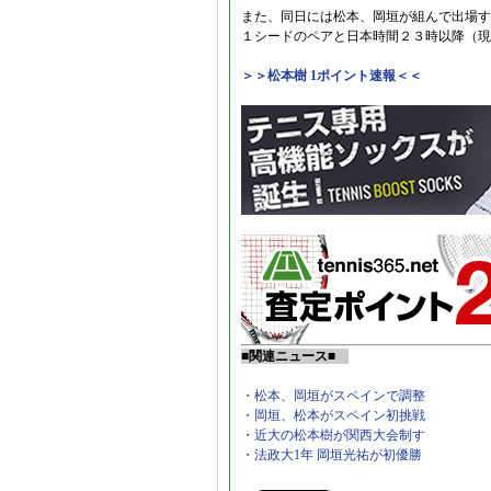
また、同日には松本、岡垣が組んで出場す
１シードのペアと日本時間２３時以降（現
＞＞松本樹 1ポイント速報＜＜
■関連ニュース■
・松本、岡垣がスペインで調整
・岡垣、松本がスペイン初挑戦
・近大の松本樹が関西大会制す
・法政大1年 岡垣光祐が初優勝