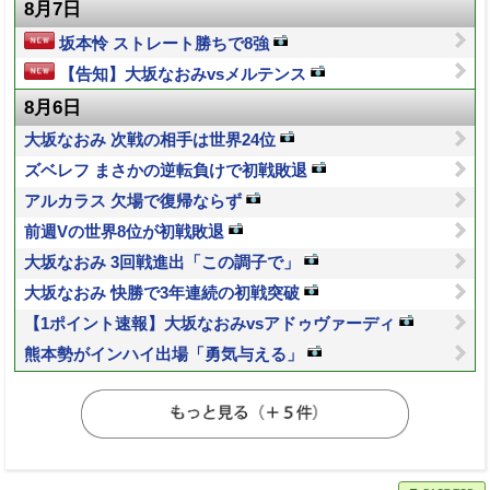
8月7日
坂本怜 ストレート勝ちで8強
【告知】大坂なおみvsメルテンス
8月6日
大坂なおみ 次戦の相手は世界24位
ズベレフ まさかの逆転負けで初戦敗退
アルカラス 欠場で復帰ならず
前週Vの世界8位が初戦敗退
大坂なおみ 3回戦進出「この調子で」
大坂なおみ 快勝で3年連続の初戦突破
【1ポイント速報】大坂なおみvsアドゥヴァーディ
熊本勢がインハイ出場「勇気与える」