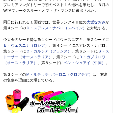
プレミアマンダトリーで初のベスト１６進出を果たし、３月の
WTAブレークスルー・オブ・ザ・マンスに選出された。
同日に行われる１回戦では、世界ランク４９位の
大坂なおみ
が
第４シードの
Ｃ・スアレス・ナバロ（スペイン）
と対戦する。
今大会のシード勢は第１シードにウォズニアキ、第２シードに
Ｅ・ヴェスニナ（ロシア）
、第４シードにスアレス・ナバロ、
第５シードに
Ｃ・ガルシア（フランス）
、第６シードに
Ｓ・ス
トーサー（オーストラリア）
、第７シードに
Ｄ・ガブリロワ
（オーストラリア）
、第８シードに
ペン・シュアイ（中国）
。
第３シードの
Ｍ・ルチッチ=バーロニ（クロアチア）
は、右肩
の負傷を理由に欠場している。