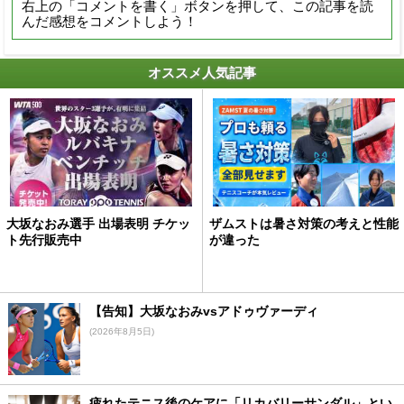
右上の「コメントを書く」ボタンを押して、この記事を読
んだ感想をコメントしよう！
オススメ人気記事
大坂なおみ選手 出場表明 チケッ
ザムストは暑さ対策の考えと性能
ト先行販売中
が違った
【告知】大坂なおみvsアドゥヴァーディ
(2026年8月5日)
疲れたテニス後のケアに「リカバリーサンダル」とい