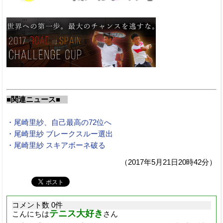
■関連ニュース■
・尾崎里紗、自己最高の72位へ
・尾崎里紗 ブレークスルー選出
・尾崎里紗 スキアボーネ破る
（2017年5月21日20時42分）
コメント数 0件
テニス大好き
こんにちは
さん