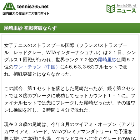
尾崎里紗 初戦突破ならず
女子テニスのストラスブール国際（フランス/ストラスブー
ル、レッドクレー、WTAインターナショナル）は２１日、シン
グルス１回戦が行われ、世界ランク７２位の
尾崎里紗
は同５７
位の
ワン・チャン（中国）
に4-6, 6-3, 3-6のフルセットで敗
れ、初戦突破とはならなかった。
この試合、第１セットを落とした尾崎だったが、続く第２セッ
トでは３度のブレークに成功してセットカウント１－１に。フ
ァイナルセットでは先にブレークした尾崎だったが、その後ワ
ンに挽回を許し、２時間１４分で敗れた。
現在２３歳の尾崎は、今年３月のマイアミ・オープン（アメリ
カ/マイアミ、ハード、WTAプレミアマンダトリー）で予選を
勝ち抜いて本戦に出場。グランドスラムに次ぐグレードのWTA