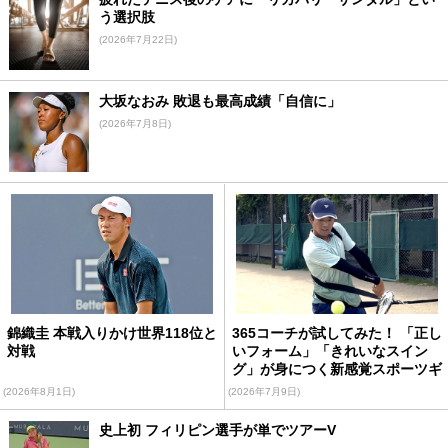
う選択肢
(2026年7月22日)
大坂なおみ 敗退も最高成績「自信に」
(2026年7月8日)
錦織圭 本戦入りかけ世界118位と
365コーチが試してみた！ 「正し
対戦
いフォーム」「きれいなスイン
グ」が身につく新感覚スポーツギ
ア
(2026年8月1日)
(2026年7月9日)
史上初 フィリピン選手が単でツアーV