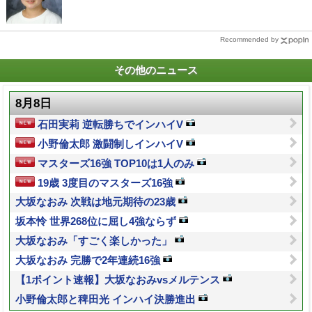
Recommended by
その他のニュース
8月8日
石田実莉 逆転勝ちでインハイV
小野倫太郎 激闘制しインハイV
マスターズ16強 TOP10は1人のみ
19歳 3度目のマスターズ16強
大坂なおみ 次戦は地元期待の23歳
坂本怜 世界268位に屈し4強ならず
大坂なおみ「すごく楽しかった」
大坂なおみ 完勝で2年連続16強
【1ポイント速報】大坂なおみvsメルテンス
小野倫太郎と稗田光 インハイ決勝進出