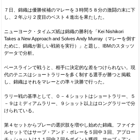
７日、錦織は優勝候補のマレーを３時間５８分の激闘の末に下
し、２年ぶり２度目のベスト４進出を果たした。
ニューヨーク・タイムズ紙は錦織の勝利を「Kei Nishikori
Takes a New Approach and Solves Andy Murray（マレーを倒す
ために、錦織が新しい戦術を実行）」と題し、IBMのスタッツ
データで分析。
ベースラインで戦うと、相手に決定的な差をつけられない。現
代のテニスはショートラリーを多く制する選手が勝つと掲載
し、錦織はそれをマレーとの準々決勝で行った。
ラリー戦の基準として、０－４ショットはショートラリー、５
－９はミディアムラリー、９ショット以上はロングラリーで分
けられている。
第４セットからプレーの選択肢を増やし始めた錦織。ファイナ
ルセットではサーブ・アンド・ボレーを５回中３回、アプロー
チ・ショットは１１回中７回をポイント獲得。サーブ・アン