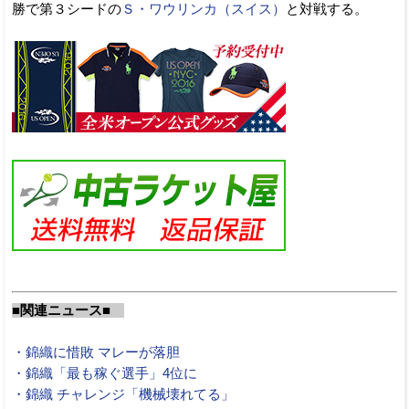
勝で第３シードの
Ｓ・ワウリンカ（スイス）
と対戦する。
■関連ニュース■
・錦織に惜敗 マレーが落胆
・錦織「最も稼ぐ選手」4位に
・錦織 チャレンジ「機械壊れてる」