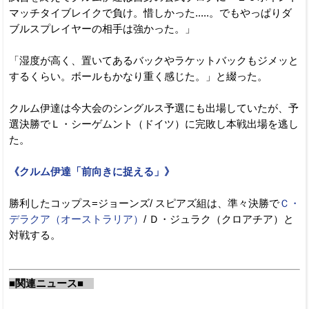
マッチタイブレイクで負け。惜しかった.....。でもやっぱりダ
ブルスプレイヤーの相手は強かった。」
「湿度が高く、置いてあるバックやラケットバックもジメッと
するくらい。ボールもかなり重く感じた。」と綴った。
クルム伊達は今大会のシングルス予選にも出場していたが、予
選決勝でＬ・シーゲムント（ドイツ）に完敗し本戦出場を逃し
た。
《クルム伊達「前向きに捉える」》
勝利したコップス=ジョーンズ/ スピアズ組は、準々決勝で
Ｃ・
デラクア（オーストラリア）
/ Ｄ・ジュラク（クロアチア）と
対戦する。
■関連ニュース■