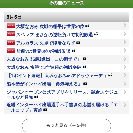
その他のニュース
8月6日
大坂なおみ 次戦の相手は世界24位
ズベレフ まさかの逆転負けで初戦敗退
アルカラス 欠場で復帰ならず
前週Vの世界8位が初戦敗退
大坂なおみ 3回戦進出「この調子で」
大坂なおみ 快勝で3年連続の初戦突破
【1ポイント速報】大坂なおみvsアドゥヴァーディ
熊本勢がインハイ出場「勇気与える」
ジャパンオープン公式アプリをリリース、試合スケジュ
ールなど通知
近畿インターハイ出場選手へ手書きの応援を届ける「エ
ールコップ」実施