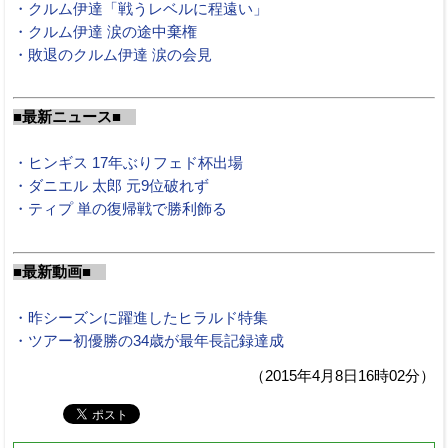
・クルム伊達「戦うレベルに程遠い」
・クルム伊達 涙の途中棄権
・敗退のクルム伊達 涙の会見
■最新ニュース■
・ヒンギス 17年ぶりフェド杯出場
・ダニエル 太郎 元9位破れず
・ティプ 単の復帰戦で勝利飾る
■最新動画■
・昨シーズンに躍進したヒラルド特集
・ツアー初優勝の34歳が最年長記録達成
（2015年4月8日16時02分）