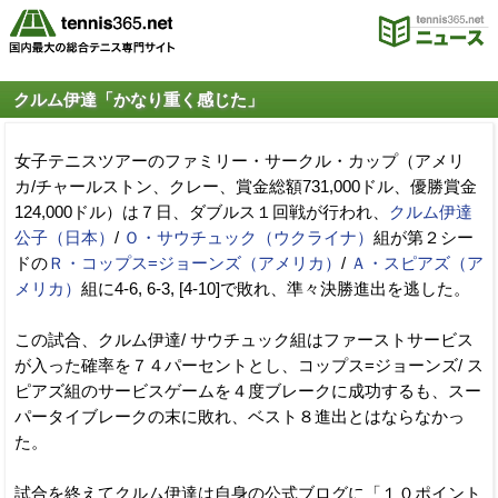
クルム伊達「かなり重く感じた」
女子テニスツアーのファミリー・サークル・カップ（アメリ
カ/チャールストン、クレー、賞金総額731,000ドル、優勝賞金
124,000ドル）は７日、ダブルス１回戦が行われ、
クルム伊達
公子（日本）
/
Ｏ・サウチュック（ウクライナ）
組が第２シー
ドの
Ｒ・コップス=ジョーンズ（アメリカ）
/
Ａ・スピアズ（ア
メリカ）
組に4-6, 6-3, [4-10]で敗れ、準々決勝進出を逃した。
この試合、クルム伊達/ サウチュック組はファーストサービス
が入った確率を７４パーセントとし、コップス=ジョーンズ/ ス
ピアズ組のサービスゲームを４度ブレークに成功するも、スー
パータイブレークの末に敗れ、ベスト８進出とはならなかっ
た。
試合を終えてクルム伊達は自身の公式ブログに「１０ポイント