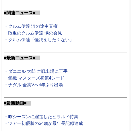
■関連ニュース■
・クルム伊達 涙の途中棄権
・敗退のクルム伊達 涙の会見
・クルム伊達「怪我をしたくない」
■最新ニュース■
・ダニエル 太郎 本戦出場に王手
・錦織 マスターズ初第4シード
・ナダル 全英Vへ4年ぶり出場
■最新動画■
・昨シーズンに躍進したヒラルド特集
・ツアー初優勝の34歳が最年長記録達成