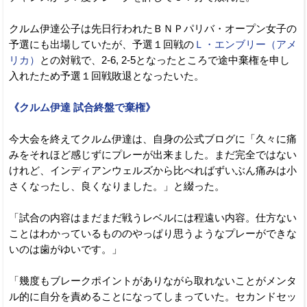
クルム伊達公子は先日行われたＢＮＰパリバ・オープン女子の
予選にも出場していたが、予選１回戦の
Ｌ・エンブリー（アメ
リカ）
との対戦で、2-6, 2-5となったところで途中棄権を申し
入れたため予選１回戦敗退となったいた。
《クルム伊達 試合終盤で棄権》
今大会を終えてクルム伊達は、自身の公式ブログに「久々に痛
みをそれほど感じずにプレーが出来ました。まだ完全ではない
けれど、インディアンウェルズから比べればずいぶん痛みは小
さくなったし、良くなりました。」と綴った。
「試合の内容はまだまだ戦うレベルには程遠い内容。仕方ない
ことはわかっているもののやっぱり思うようなプレーができな
いのは歯がゆいです。」
「幾度もブレークポイントがありながら取れないことがメンタ
ル的に自分を責めることになってしまっていた。セカンドセッ