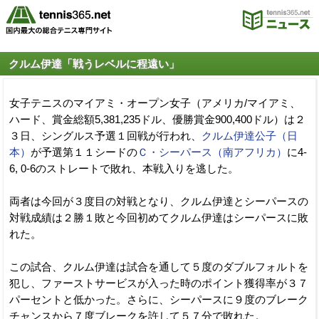
クルム伊達「戦うレベルに程遠い」
女子テニスのマイアミ・オープン女子（アメリカ/マイアミ、
ハード、賞金総額5,381,235ドル、優勝賞金900,400ドル）は２
３日、シングルス予選１回戦が行われ、
クルム伊達公子（日
本）
が予選第１１シードの
Ｃ・シーパース（南アフリカ）
に4-
6, 0-6のストレートで敗れ、本戦入りを逃した。
両者は今回が３度目の対戦となり、クルム伊達とシーパースの
対戦成績は２勝１敗と今回初めてクルム伊達はシーパースに敗
れた。
この試合、クルム伊達は試合を通して５度のダブルフォルトを
犯し、ファーストサービスが入った時のポイント獲得率が３７
パーセントと低かった。さらに、シーパースに９度のブレーク
チャンスから７度ブレークを許して５７分で敗れた。