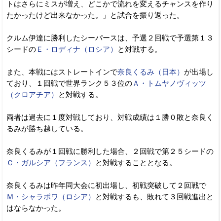
トはさらにミスが増え、どこかで流れを変えるチャンスを作り
たかったけど出来なかった。」と試合を振り返った。
クルム伊達に勝利したシーパースは、予選２回戦で予選第１３
シードの
Ｅ・ロディナ（ロシア）
と対戦する。
また、本戦にはストレートインで
奈良くるみ（日本）
が出場し
ており、１回戦で世界ランク５３位の
Ａ・トムヤノヴィッツ
（クロアチア）
と対戦する。
両者は過去に１度対戦しており、対戦成績は１勝０敗と奈良く
るみが勝ち越している。
奈良くるみが１回戦に勝利した場合、２回戦で第２５シードの
Ｃ・ガルシア（フランス）
と対戦することとなる。
奈良くるみは昨年同大会に初出場し、初戦突破して２回戦で
Ｍ・シャラポワ（ロシア）
と対戦するも、敗れて３回戦進出と
はならなかった。