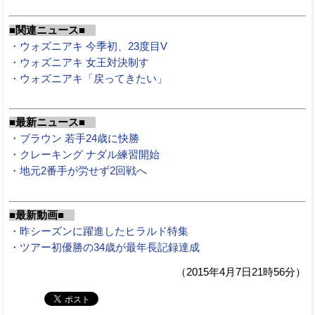
■関連ニュース■
・ウォズニアキ 今季初、23度目V
・ウォズニアキ 女王対決制す
・ウォズニアキ「戻ってきたい」
■最新ニュース■
・ブラウン 若手24歳に快勝
・クレーキング ナダル練習開始
・地元2番手が労せず2回戦へ
■最新動画■
・昨シーズンに躍進したヒラルド特集
・ツアー初優勝の34歳が最年長記録達成
（2015年4月7日21時56分）