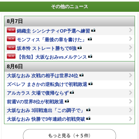
その他のニュース
8月7日
錦織圭 シンシナティOP予選へ練習
モンフィス「最後の章を書けた」
坂本怜 ストレート勝ちで8強
【告知】大坂なおみvsメルテンス
8月6日
大坂なおみ 次戦の相手は世界24位
ズベレフ まさかの逆転負けで初戦敗退
アルカラス 欠場で復帰ならず
前週Vの世界8位が初戦敗退
大坂なおみ 3回戦進出「この調子で」
大坂なおみ 快勝で3年連続の初戦突破