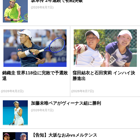
坂本怜 2年連続で初戦突破
(2026年8月7日)
錦織圭 世界118位に完敗で予選敗
窪田結衣と石田実莉 インハイ決
退
勝進出
(2026年8月2日)
(2026年8月7日)
加藤未唯ペアがヴィーナス組に勝利
(2026年8月7日)
【告知】大坂なおみvsメルテンス