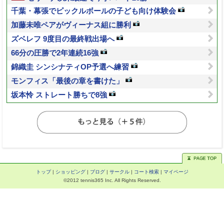
千葉・幕張でピックルボールの子ども向け体験会
加藤未唯ペアがヴィーナス組に勝利
ズベレフ 9度目の最終戦出場へ
66分の圧勝で2年連続16強
錦織圭 シンシナティOP予選へ練習
モンフィス「最後の章を書けた」
坂本怜 ストレート勝ちで8強
トップ
|
ショッピング
|
ブログ
|
サークル
|
コート検索
|
マイページ
©2012 tennis365 Inc. All Rights Reserved.