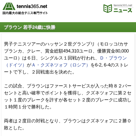
ブラウン 若手24歳に快勝
男子テニスツアーのハッサン２世グランプリ（モロッコ/カサ
ブランカ、クレー、賞金総額494,310ユーロ、優勝賞金80,000
ユーロ）は６日、シングルス１回戦が行われ、
Ｄ・ブラウン
（ドイツ）
が
Ａ・クズネツォフ（ロシア）
を6-2, 6-4のストレ
ートで下し、２回戦進出を決めた。
この試合、ブラウンはファーストサービスが入った時８２パー
セントと高い確率でポイントを獲得し、クズネツォフに第２セ
ット１度のブレークを許すが各セット２度のブレークに成功し
１時間１分で勝利した。
両者は２度目の対戦となり、ブラウンはクズネツォフに２勝０
敗とした。