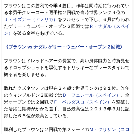
ブラウンはこの勝利で今季４勝目。昨年は同時期に行われてい
る米男子クレーコート選手権２回戦で当時世界ランク９位の
Ｊ・イズナー（アメリカ）
をフルセットで下し、６月に行われ
たゲリー・ウェバー・オープン２回戦では
Ｒ・ナダル（スペイ
ン）
を破る金星をあげている。
《ブラウン vs ナダル ゲリー・ウェバー・オープン２回戦》
ブラウンはドレッドヘアーの長髪で、高い身体能力と時折見せ
るドロップショットを駆使するトリッキーなプレースタイルで
観る者を楽しませる。
敗れたクズネツォフは現在２４歳で世界ランクは９１位。昨年
のウィンブルドン２回戦では
Ｄ・フェレール（スペイン）
、全
米オープンでは２回戦で
Ｆ・ベルダスコ（スペイン）
を撃破し
た活躍に期待がかかる選手。自己最高位は２０１３年３月に記
録した６８位が最高としている。
勝利したブラウンは２回戦で第２シードの
Ｍ・クリザン（スロ