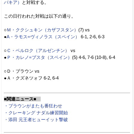
バキア）
と対戦する。
この日行われた対戦は以下の通り。
○
Ｍ・ククシュキン（カザフスタン）
(7) vs
●
A・ラモス=ヴィノラス（スペイン）
6-1, 2-6, 6-3
○
Ｃ・ベルロク（アルゼンチン）
vs
●
Ｐ・カレノ=ブスタ（スペイン）
(5) 4-6, 7-6 (10-8), 6-4
○Ｄ・ブラウン vs
●Ａ・クズネツォフ 6-2, 6-4
■関連ニュース■
・ブラウンがまたも番狂わせ
・クレーキング ナダル練習開始
・添田 元王者ヒューイット撃破