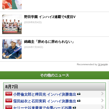
野田学園 インハイ2連覇で4度目V
(2026年8月4日)
錦織圭「辞めるに辞められない」
(2026年7月30日)
Recommended by
その他のニュース
8月7日
小野倫太郎と稗田光 インハイ決勝進出
窪田結衣と石田実莉 インハイ決勝進出
セリーナ以来最速で今季ハード25勝