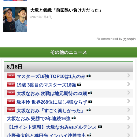
大坂と錦織「前回酷い負け方だった」
(2026年8月4日)
Recommended by
その他のニュース
8月8日
マスターズ16強 TOP10は1人のみ
19歳 3度目のマスターズ16強
大坂なおみ 次戦は地元期待の23歳
坂本怜 世界268位に屈し4強ならず
大坂なおみ「すごく楽しかった」
大坂なおみ 完勝で2年連続16強
【1ポイント速報】大坂なおみvsメルテンス
小野倫太郎と稗田光 インハイ決勝進出