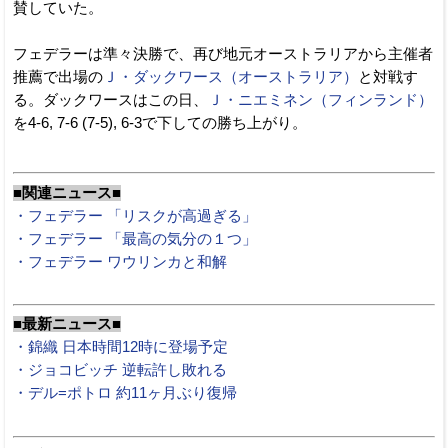
賛していた。
フェデラーは準々決勝で、再び地元オーストラリアから主催者
推薦で出場の
Ｊ・ダックワース（オーストラリア）
と対戦す
る。ダックワースはこの日、
Ｊ・ニエミネン（フィンランド）
を4-6, 7-6 (7-5), 6-3で下しての勝ち上がり。
■関連ニュース■
・フェデラー 「リスクが高過ぎる」
・フェデラー 「最高の気分の１つ」
・フェデラー ワウリンカと和解
■最新ニュース■
・錦織 日本時間12時に登場予定
・ジョコビッチ 逆転許し敗れる
・デル=ポトロ 約11ヶ月ぶり復帰