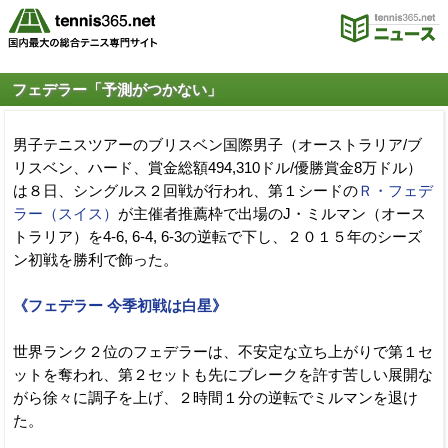
フェデラー「予測がつかない」
男子テニスツアーのブリスベン国際男子（オーストラリア/ブ
リスベン、ハード、賞金総額494,310ドル/優勝賞金8万ドル）
は８日、シングルス２回戦が行われ、第１シードの
Ｒ・フェデ
ラー（スイス）
が主催者推薦枠で出場のJ・ミルマン（オース
トラリア）を4-6, 6-4, 6-3の逆転で下し、２０１５年のシーズ
ン初戦を勝利で飾った。
《フェデラー 今季初戦は白星》
世界ランク２位のフェデラーは、不安定な立ち上がりで第１セ
ットを奪われ、第２セットも先にブレークを許す苦しい展開な
がら徐々に調子を上げ、２時間１分の逆転でミルマンを退け
た。