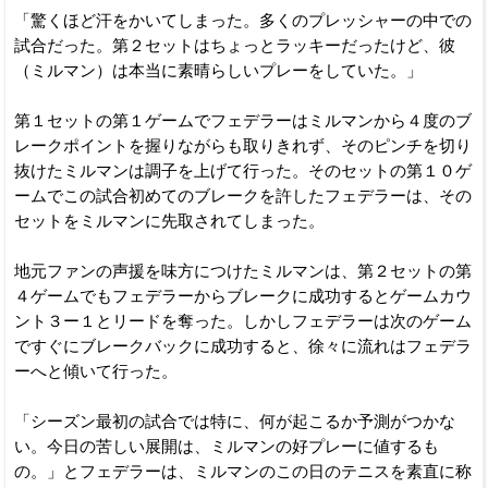
「驚くほど汗をかいてしまった。多くのプレッシャーの中での
試合だった。第２セットはちょっとラッキーだったけど、彼
（ミルマン）は本当に素晴らしいプレーをしていた。」
第１セットの第１ゲームでフェデラーはミルマンから４度のブ
レークポイントを握りながらも取りきれず、そのピンチを切り
抜けたミルマンは調子を上げて行った。そのセットの第１０ゲ
ームでこの試合初めてのブレークを許したフェデラーは、その
セットをミルマンに先取されてしまった。
地元ファンの声援を味方につけたミルマンは、第２セットの第
４ゲームでもフェデラーからブレークに成功するとゲームカウ
ント３ー１とリードを奪った。しかしフェデラーは次のゲーム
ですぐにブレークバックに成功すると、徐々に流れはフェデラ
ーへと傾いて行った。
「シーズン最初の試合では特に、何が起こるか予測がつかな
い。今日の苦しい展開は、ミルマンの好プレーに値するも
の。」とフェデラーは、ミルマンのこの日のテニスを素直に称