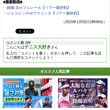
■最新動画■
・錦織 圭vsフェレール【ツアー最終戦】
・ジョコビッチvsワウリンカ【ツアー最終戦】
（2015年1月9日11時58分）
コメント数 0件
テニス大好き
こんにちは
さん
右上の「コメントを書く」ボタンを押して、この記事を読
んだ感想をコメントしよう！
オススメ人気記事