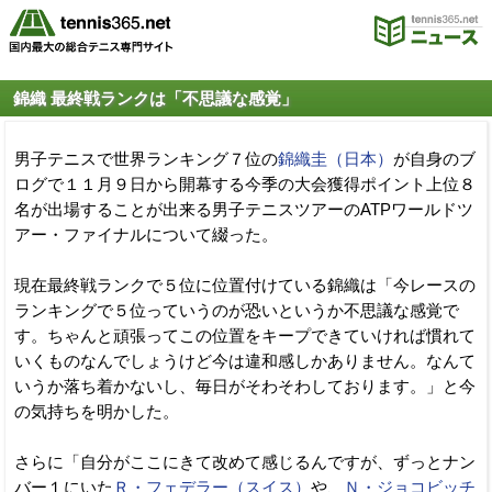
錦織 最終戦ランクは「不思議な感覚」
男子テニスで世界ランキング７位の
錦織圭（日本）
が自身のブ
ログで１１月９日から開幕する今季の大会獲得ポイント上位８
名が出場することが出来る男子テニスツアーのATPワールドツ
アー・ファイナルについて綴った。
現在最終戦ランクで５位に位置付けている錦織は「今レースの
ランキングで５位っていうのが恐いというか不思議な感覚で
す。ちゃんと頑張ってこの位置をキープできていければ慣れて
いくものなんでしょうけど今は違和感しかありません。なんて
いうか落ち着かないし、毎日がそわそわしております。」と今
の気持ちを明かした。
さらに「自分がここにきて改めて感じるんですが、ずっとナン
バー１にいた
Ｒ・フェデラー（スイス）
や、
Ｎ・ジョコビッチ