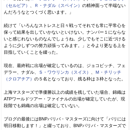
（セルビア）
、
Ｒ・ナダル（スペイン）
の精神面って半端ない
んだろうなとつくづく思います。」
続けて「いろんなストレスと日々戦ってそれでも常に平常心を
保って結果を出していかないといけない。ナンバー１にならな
いと感じれないものなんでしょうね。少しでもそこに近づける
ように少しずつの努力頑張ってみます。」と今より更なる上を
目指していくことを綴った。
現在、最終戦に出場が確定しているのは、ジョコビッチ、フェ
デラー、ナダル、
Ｓ・ワウリンカ（スイス）
、
Ｍ・チリッチ
（クロアチア）
の５名となっており、残る枠は３枠となった。
上海マスターズで準優勝以上の成績を残していた場合、錦織は
ATPワールドツアー・ファイナルの出場が確定していたが、現
段階でも錦織の出場は確定していない。
ブログの最後にはBNPパリバ・マスターズに向けて「パリには
明日移動します！」と綴っており、BNPパリバ・マスターズで