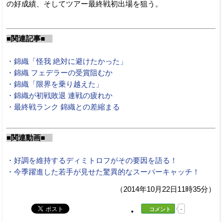
の好成績、そしてツアー最終戦初出場を狙う。
■関連記事■
・錦織「怪我 絶対に避けたかった」
・錦織 フェデラーの受賞阻むか
・錦織「限界を乗り越えた」
・錦織が初戦敗退 連戦の疲れか
・最終戦ランク 錦織との差縮まる
■関連動画■
・好調を維持するディミトロフがその要因を語る！
・今季躍進した若手が見せた驚異的なスーパーキャッチ！
（2014年10月22日11時35分）
コメント
-