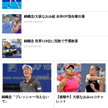
錦織圭/大坂なおみ組 全米OP混合複出場
(2026年7月28日)
錦織圭 世界118位に完敗で予選敗退
(2026年8月2日)
錦織圭「プレッシャー与えない
【速報中】大坂なおみvsコチャ
で」
レット