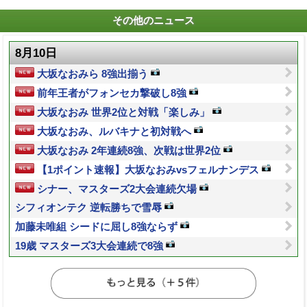
その他のニュース
8月10日
大坂なおみら 8強出揃う
前年王者がフォンセカ撃破し8強
大坂なおみ 世界2位と対戦「楽しみ」
大坂なおみ、ルバキナと初対戦へ
大坂なおみ 2年連続8強、次戦は世界2位
【1ポイント速報】大坂なおみvsフェルナンデス
シナー、マスターズ2大会連続欠場
シフィオンテク 逆転勝ちで雪辱
加藤未唯組 シードに屈し8強ならず
19歳 マスターズ3大会連続で8強