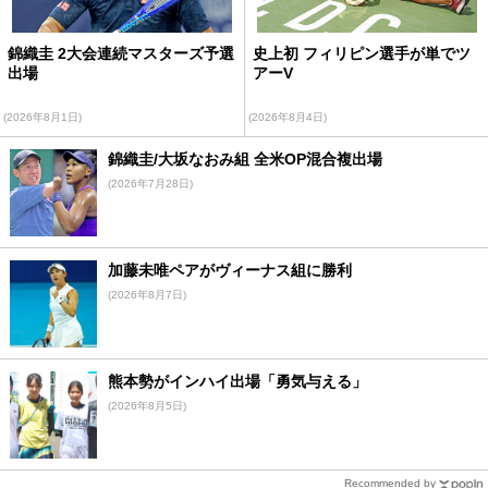
錦織圭 2大会連続マスターズ予選
史上初 フィリピン選手が単でツ
出場
アーV
(2026年8月1日)
(2026年8月4日)
錦織圭/大坂なおみ組 全米OP混合複出場
(2026年7月28日)
加藤未唯ペアがヴィーナス組に勝利
(2026年8月7日)
熊本勢がインハイ出場「勇気与える」
(2026年8月5日)
Recommended by