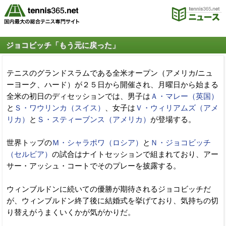
ジョコビッチ「もう元に戻った」
テニスのグランドスラムである全米オープン（アメリカ/ニュ
ーヨーク、ハード）が２５日から開催され、月曜日から始まる
全米の初日のディセッションでは、男子は
Ａ・マレー（英国）
と
Ｓ・ワウリンカ（スイス）
、女子は
Ｖ・ウィリアムズ（アメ
リカ）
と
Ｓ・スティーブンス（アメリカ）
が登場する。
世界トップの
Ｍ・シャラポワ（ロシア）
と
Ｎ・ジョコビッチ
（セルビア）
の試合はナイトセッションで組まれており、アー
サー・アッシュ・コートでそのプレーを披露する。
ウィンブルドンに続いての優勝が期待されるジョコビッチだ
が、ウィンブルドン終了後に結婚式を挙げており、気持ちの切
り替えがうまくいくかが気がかりだ。