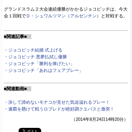
グランドスラム２大会連続優勝がかかるジョコビッチは、今大
会１回戦で
Ｄ・シュワルツマン（アルゼンチン）
と対戦する。
■関連記事■
・ジョコビッチ結婚 式上げる
・ジョコビッチ 悪夢払拭し優勝
・ジョコビッチ「勝利を捧げたい」
・ジョコビッチ「あれはフェアプレー」
■関連動画■
・決して諦めないモナコが見せた気迫溢れるプレー！
・連覇を懸けて戦うロブレドが絶好調クエバスと激突！
（2014年8月24日14時20分）