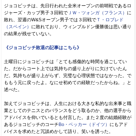
ジョコビッチは、先日行われた全米オープンの前哨戦であるロ
ジャーズ・カップ男子３回戦で
ＪＷ・ツォンガ（フランス）
に
敗れ、翌週のW&Sオープン男子では３回戦で
Ｔ・ロブレド
（スペイン）
に敗れており、ウィンブルドン優勝後は思い通り
の結果が残せていない。
《ジョコビッチ敗退の記事はこちら》
土曜日にジョコビッチは「とても感傷的な時間を過ごしてい
た。だからコート上では気持ちの盛り上がりに欠けていたん
だ。気持ちが盛り上がらず、完璧な心理状態ではなかった。で
ももう元に戻ったよ。なにせ初めての経験だったからね。」と
述べた。
加えてジョコビッチは、人生における大きな私的な出来事と職
業としてのテニスとのバランスをどう取るのか、他の選手から
アドバイスを仰いでいるとも付言した。また２度の結婚経験が
あるジョコビッチのコーチ
Bo・ベッカー（ドイツ）
にもアド
バイスを求めたと冗談めかして語り、笑いを誘った。