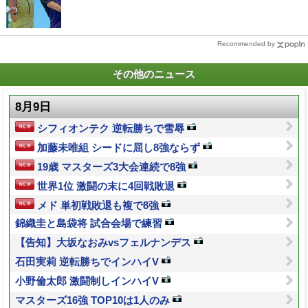
Recommended by
その他のニュース
8月9日
シフィオンテク 逆転勝ちで雪辱
加藤未唯組 シードに屈し8強ならず
19歳 マスターズ3大会連続で8強
世界1位 激闘の末に4回戦敗退
メド 単初戦敗退も複で8強
錦織圭と島袋将 試合会場で練習
【告知】大坂なおみvsフェルナンデス
石田実莉 逆転勝ちでインハイV
小野倫太郎 激闘制しインハイV
マスターズ16強 TOP10は1人のみ