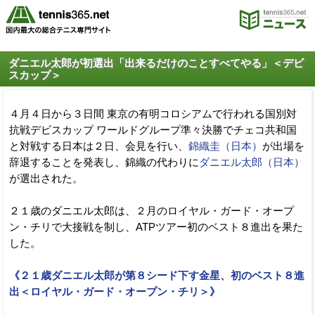
ダニエル太郎が初選出「出来るだけのことすべてやる」＜デビ
スカップ＞
４月４日から３日間 東京の有明コロシアムで行われる国別対
抗戦デビスカップ ワールドグループ準々決勝でチェコ共和国
と対戦する日本は２日、会見を行い、
錦織圭（日本）
が出場を
辞退することを発表し、錦織の代わりに
ダニエル太郎（日本）
が選出された。
２１歳のダニエル太郎は、２月のロイヤル・ガード・オープ
ン・チリで大接戦を制し、ATPツアー初のベスト８進出を果た
した。
《２１歳ダニエル太郎が第８シード下す金星、初のベスト８進
出＜ロイヤル・ガード・オープン・チリ＞》