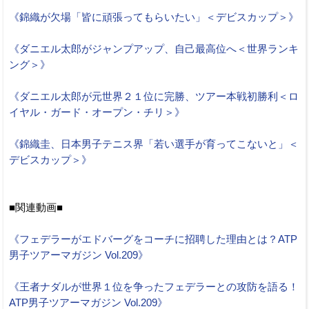
《錦織が欠場「皆に頑張ってもらいたい」＜デビスカップ＞》
《ダニエル太郎がジャンプアップ、自己最高位へ＜世界ランキ
ング＞》
《ダニエル太郎が元世界２１位に完勝、ツアー本戦初勝利＜ロ
イヤル・ガード・オープン・チリ＞》
《錦織圭、日本男子テニス界「若い選手が育ってこないと」＜
デビスカップ＞》
■関連動画■
《フェデラーがエドバーグをコーチに招聘した理由とは？ATP
男子ツアーマガジン Vol.209》
《王者ナダルが世界１位を争ったフェデラーとの攻防を語る！
ATP男子ツアーマガジン Vol.209》