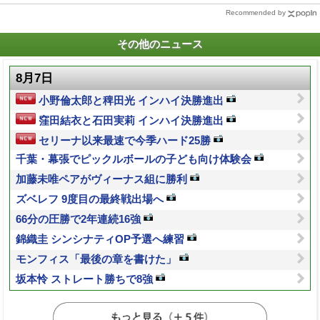
Recommended by
その他のニュース
8月7日
小野倫太郎と稗田光 インハイ決勝進出
窪田結衣と石田実莉 インハイ決勝進出
セリーナ以来最速で今季ハード25勝
千葉・幕張でピックルボールの子ども向け体験会
加藤未唯ペアがヴィーナス組に勝利
ズベレフ 9度目の最終戦出場へ
66分の圧勝で2年連続16強
錦織圭 シンシナティOP予選へ練習
モンフィス「最後の章を書けた」
坂本怜 ストレート勝ちで8強