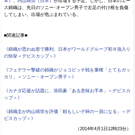
本）
、
内山靖崇（日本）
が出場する予定。しかし、日本のエー
ス錦織は、先日のソニー･オープン男子で左足の付け根を負傷
してしまい、出場が危ぶまれている。
■関連記事■
《錦織が思わぬ形で勝利、日本がワールドグループ初８強入り
の快挙＜デビスカップ＞》
《フェデラー撃破の錦織がジョコビッチ戦を棄権「とてもガッ
カリ」＜ソニー・オープン男子＞》
《カナダ応援が話題に、添田豪「ある意味お手本」＜デビスカ
ップ＞》
《錦織圭が内山靖崇を評価「頼もしいデ杯の一員になる」＜デ
ビスカップ＞》
（2014年4月1日12時23分）