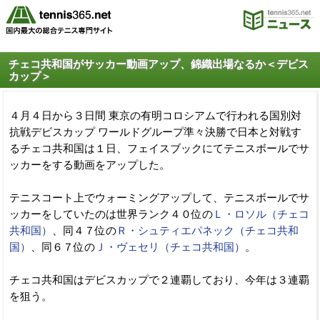
チェコ共和国がサッカー動画アップ、錦織出場なるか＜デビス
カップ＞
４月４日から３日間 東京の有明コロシアムで行われる国別対
抗戦デビスカップ ワールドグループ準々決勝で日本と対戦す
るチェコ共和国は１日、フェイスブックにてテニスボールでサ
ッカーをする動画をアップした。
テニスコート上でウォーミングアップして、テニスボールでサ
ッカーをしていたのは世界ランク４０位の
Ｌ・ロソル（チェコ
共和国）
、同４７位の
Ｒ・シュティエパネック（チェコ共和
国）
、同６７位の
Ｊ・ヴェセリ（チェコ共和国）
。
チェコ共和国はデビスカップで２連覇しており、今年は３連覇
を狙う。