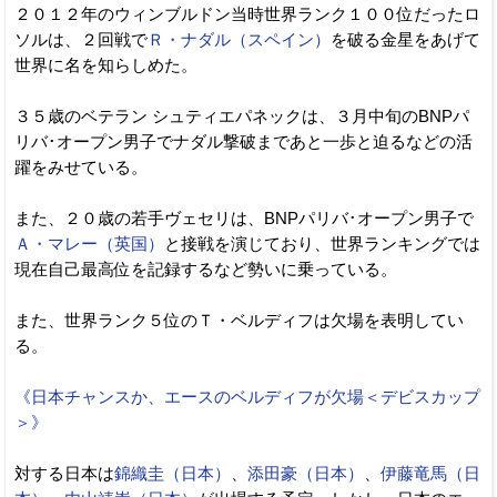
２０１２年のウィンブルドン当時世界ランク１００位だったロ
ソルは、２回戦で
Ｒ・ナダル（スペイン）
を破る金星をあげて
世界に名を知らしめた。
３５歳のベテラン シュティエパネックは、３月中旬のBNPパ
リバ･オープン男子でナダル撃破まであと一歩と迫るなどの活
躍をみせている。
また、２０歳の若手ヴェセリは、BNPパリバ･オープン男子で
Ａ・マレー（英国）
と接戦を演じており、世界ランキングでは
現在自己最高位を記録するなど勢いに乗っている。
また、世界ランク５位のＴ・ベルディフは欠場を表明してい
る。
《日本チャンスか、エースのベルディフが欠場＜デビスカップ
＞》
対する日本は
錦織圭（日本）
、
添田豪（日本）
、
伊藤竜馬（日