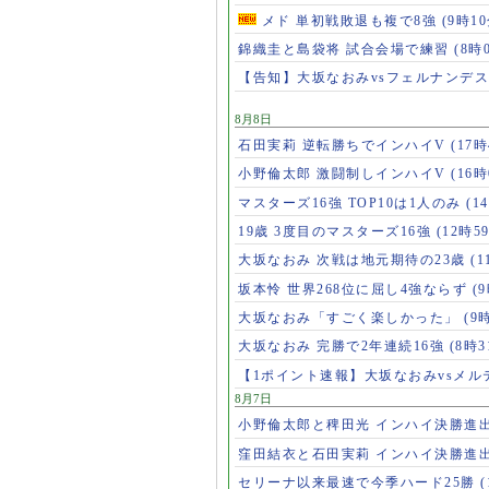
メド 単初戦敗退も複で8強
(9時10
錦織圭と島袋将 試合会場で練習
(8時
【告知】大坂なおみvsフェルナンデ
8月8日
石田実莉 逆転勝ちでインハイV
(17時
小野倫太郎 激闘制しインハイV
(16時
マスターズ16強 TOP10は1人のみ
(1
19歳 3度目のマスターズ16強
(12時5
大坂なおみ 次戦は地元期待の23歳
(1
坂本怜 世界268位に屈し4強ならず
(
大坂なおみ「すごく楽しかった」
(9
大坂なおみ 完勝で2年連続16強
(8時3
【1ポイント速報】大坂なおみvsメ
8月7日
小野倫太郎と稗田光 インハイ決勝進
窪田結衣と石田実莉 インハイ決勝進
セリーナ以来最速で今季ハード25勝