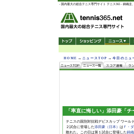
- 国内最大の総合テニス専門サイト テニス365 -
→
→
HOME
ニュースTOP
今日のニュ
「率直に悔しい」添田豪「チ
テニスの国別対抗戦デビスカップ ワール
２試合に登場した
添田豪（日本）
は
Ｆ・ダ
敗れた。この日は第１試合に登場した
錦織