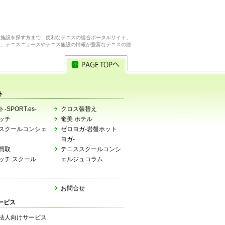
ス施設を探す方まで、便利なテニスの総合ポータルサイト、
ら、テニスニュースやテニス施設の情報が豊富なテニスの総
ト
-SPORT.es-
クロス張替え
ッチ
奄美 ホテル
スクールコンシェ
ゼロヨガ-岩盤ホット
ヨガ-
買取
テニススクールコンシ
ッチ スクール
ェルジュコラム
お問合せ
ービス
法人向けサービス