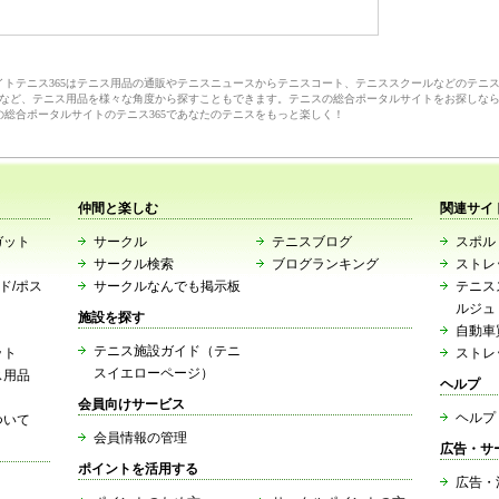
サイトテニス365はテニス用品の通販やテニスニュースからテニスコート、テニススクールなどのテニ
など、テニス用品を様々な角度から探すこともできます。テニスの総合ポータルサイトをお探しな
の総合ポータルサイトのテニス365であなたのテニスをもっと楽しく！
仲間と楽しむ
関連サイ
ガット
サークル
テニスブログ
スポルト
サークル検索
ブログランキング
ストレ
ード/ポス
サークルなんでも掲示板
テニス
ルジュ
施設を探す
自動車
テニス施設ガイド（テニ
ット
ストレ
スイエローページ）
ス用品
ヘルプ
会員向けサービス
ヘルプ
ついて
会員情報の管理
広告・サ
ポイントを活用する
広告・