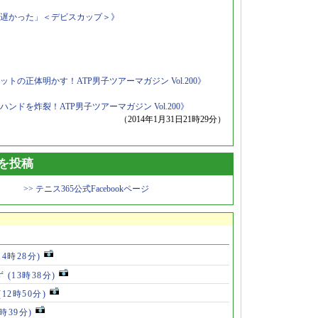
遅かった」＜デビスカップ＞》
の正体明かす！ATP男子ツアーマガジン Vol.200》
ドを炸裂！ATP男子ツアーマガジン Vol.200》
（2014年1月31日21時29分）
トを投稿
>> テニス365公式Facebookページ
14時28分)
ず
(13時38分)
(12時50分)
0時39分)