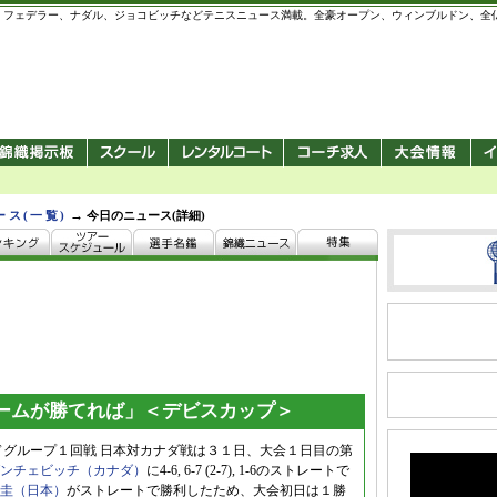
 錦織圭、フェデラー、ナダル、ジョコビッチなどテニスニュース満載。全豪オープン、ウィンブルドン、
→
ース(一覧)
今日のニュース(詳細)
ームが勝てれば」＜デビスカップ＞
ドグループ１回戦 日本対カナダ戦は３１日、大会１日目の第
ンチェビッチ（カナダ）
に4-6, 6-7 (2-7), 1-6のストレートで
圭（日本）
がストレートで勝利したため、大会初日は１勝