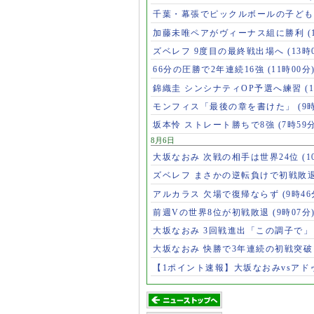
千葉・幕張でピックルボールの子ど
加藤未唯ペアがヴィーナス組に勝利
(
ズベレフ 9度目の最終戦出場へ
(13時
66分の圧勝で2年連続16強
(11時00分
錦織圭 シンシナティOP予選へ練習
(
モンフィス「最後の章を書けた」
(9
坂本怜 ストレート勝ちで8強
(7時59
8月6日
大坂なおみ 次戦の相手は世界24位
(1
ズベレフ まさかの逆転負けで初戦敗
アルカラス 欠場で復帰ならず
(9時46
前週Vの世界8位が初戦敗退
(9時07分
大坂なおみ 3回戦進出「この調子で
大坂なおみ 快勝で3年連続の初戦突
【1ポイント速報】大坂なおみvsア