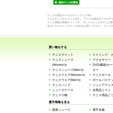
テニスの総合ポータルサイトテニス365
テニスのことならテニス365へ。テニスの総合ポータル
テニス情報の検索サイトです。プレイスタイルやテニス歴
合ポータルサイトのテニス365をお使いください。テニス
買い物をする
テニスラケット
ストリング、
テニスシューズ
アクセサリー
(Women's)
DVD/書籍/カ
テニスシューズ(Men's)
ター
テニスウエア(Women's)
テニスボール
テニスウエア(Men's)
ボールバスケ
テニスバッグ
ジュニアテニ
シューズケース
全商品リスト
テニス小物
テニス用品に
選手情報を見る
最新ニュース
選手名鑑