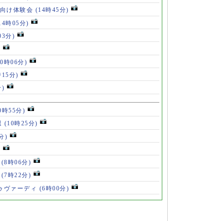
も向け体験会
(14時45分)
14時05分)
03分)
)
10時06分)
時15分)
分)
0時55分)
退
(10時25分)
分)
)
」
(8時06分)
破
(7時22分)
ドゥヴァーディ
(6時00分)