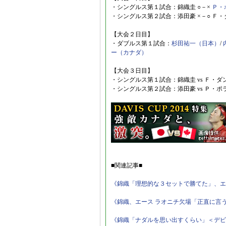
・シングルス第１試合：錦織圭 ○－×
Ｐ・
・シングルス第２試合：添田豪 ×－○ Ｆ
【大会２日目】
・ダブルス第１試合：
杉田祐一（日本）
/
ー（カナダ）
【大会３日目】
・シングルス第１試合：錦織圭 vs Ｆ・ダ
・シングルス第２試合：添田豪 vs Ｐ・ポ
■関連記事■
《錦織「理想的な３セットで勝てた」、エ
《錦織、エース ラオニチ欠場「正直に言
《錦織「ナダルを思い出すくらい」＜デビ