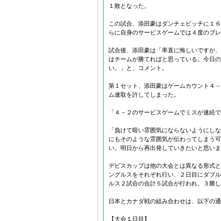
１敗となった。
この試合、添田豪はダンチェビッチに１６
らに自身のサービスゲームでは４度のブレ
試合後、添田豪は「率直に悔しいですが、
はチームが勝てればと思っている。今日の
い。」と、コメント。
第１セット、添田豪はゲームカウント４－
ム連取を許してしまった。
「４－２のサービスゲームでミスが連続で
「負けて暗い雰囲気にならないようにしな
にもそのような雰囲気が伝わってしまう可
い。明日から再出発していきたいと思いま
デビスカップは他の大会とは異なる形式と
ングルスをそれぞれ行い、２日目にダブル
ルス２試合の合計５試合が行われ、３勝し
日本とカナダ戦の組み合わせは、以下の通
【大会１日目】