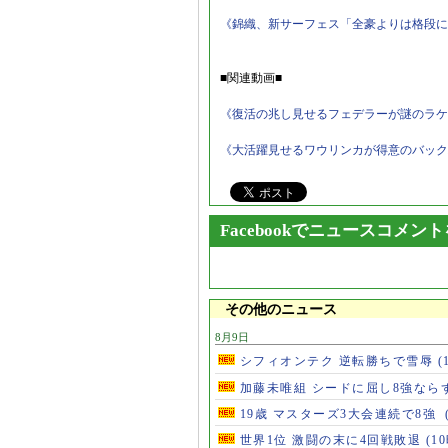
《錦織、新サーフェス「全豪よりは格段に
■関連動画■
《復活の兆し見せるフェデラーが謎のラケット
《大活躍見せるワウリンカが得意のバックハン
Facebookでニュースコメン
その他のニュース
8月9日
シフィオンテク 逆転勝ちで雪辱
(
加藤未唯組 シードに屈し8強なら
19歳 マスターズ3大会連続で8強
世界1位 激闘の末に4回戦敗退
(1