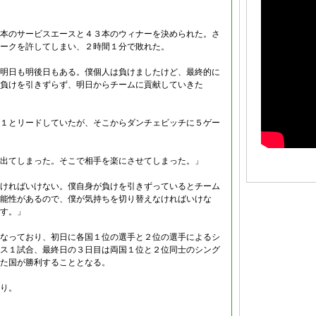
本のサービスエースと４３本のウィナーを決められた。さ
ークを許してしまい、２時間１分で敗れた。
明日も明後日もある。僕個人は負けましたけど、最終的に
負けを引きずらず、明日からチームに貢献していきた
１とリードしていたが、そこからダンチェビッチに５ゲー
出てしまった。そこで相手を楽にさせてしまった。」
ければいけない。僕自身が負けを引きずっているとチーム
能性があるので、僕が気持ちを切り替えなければいけな
す。」
なっており、初日に各国１位の選手と２位の選手によるシ
ス１試合、最終日の３日目は両国１位と２位同士のシング
た国が勝利することとなる。
り。