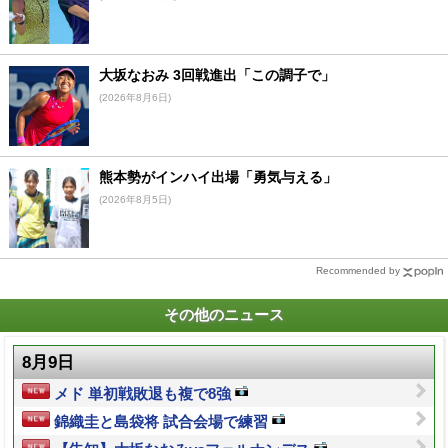
大坂なおみ 3回戦進出「この調子で」
(2026年8月6日)
熊本勢がインハイ出場「勇気与える」
(2026年8月5日)
Recommended by
その他のニュース
8月9日
メド 単初戦敗退も複で8強
錦織圭と島袋将 試合会場で練習