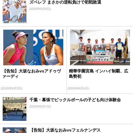
ズベレフ まさかの逆転負けで初戦敗退
(2026年8月6日)
【告知】大坂なおみvsアドゥヴ
精華学園宮島 インハイ制覇、広
ァーディ
島勢初
(2026年8月5日)
(2026年8月4日)
千葉・幕張でピックルボールの子ども向け体験会
(2026年8月7日)
【告知】大坂なおみvsフェルナンデス