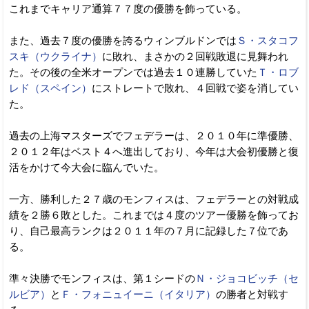
これまでキャリア通算７７度の優勝を飾っている。
また、過去７度の優勝を誇るウィンブルドンでは
Ｓ・スタコフ
スキ（ウクライナ）
に敗れ、まさかの２回戦敗退に見舞われ
た。その後の全米オープンでは過去１０連勝していた
Ｔ・ロブ
レド（スペイン）
にストレートで敗れ、４回戦で姿を消してい
た。
過去の上海マスターズでフェデラーは、２０１０年に準優勝、
２０１２年はベスト４へ進出しており、今年は大会初優勝と復
活をかけて今大会に臨んでいた。
一方、勝利した２７歳のモンフィスは、フェデラーとの対戦成
績を２勝６敗とした。これまでは４度のツアー優勝を飾ってお
り、自己最高ランクは２０１１年の７月に記録した７位であ
る。
準々決勝でモンフィスは、第１シードの
Ｎ・ジョコビッチ（セ
ルビア）
と
Ｆ・フォニュイーニ（イタリア）
の勝者と対戦す