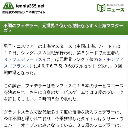
不調のフェデラー、元世界７位から逆転ならず＜上海マスター
ズ＞
男子テニスツアーの上海マスターズ（中国/上海、ハード）は
１０日、シングルス３回戦が行われ、第５シードで元王者の
Ｒ・フェデラー（スイス）
は元世界ランク７位の
Ｇ・モンフィ
ス（フランス）
に4-6, 7-6 (7-5), 3-6のフルセットで敗れ、３回
戦敗退となった。
この試合、フェデラーはモンフィスに１５本のサービスエース
を決められ、さらに自身のサービスゲームでは３度のブレーク
を許してしまい、２時間８分で敗れた。
グランドスラムで歴代最多１７度の優勝を誇るフェデラーは、
今年不調と囁かれており、今季獲得したタイトルはゲリー・ウ
ェバー・オープンのみとなっている。３２歳のフェデラーは、