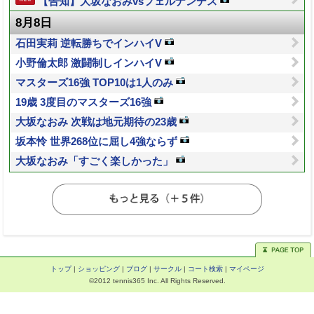
【告知】大坂なおみvsフェルナンデス
8月8日
石田実莉 逆転勝ちでインハイV
小野倫太郎 激闘制しインハイV
マスターズ16強 TOP10は1人のみ
19歳 3度目のマスターズ16強
大坂なおみ 次戦は地元期待の23歳
坂本怜 世界268位に屈し4強ならず
大坂なおみ「すごく楽しかった」
トップ
|
ショッピング
|
ブログ
|
サークル
|
コート検索
|
マイページ
©2012 tennis365 Inc. All Rights Reserved.