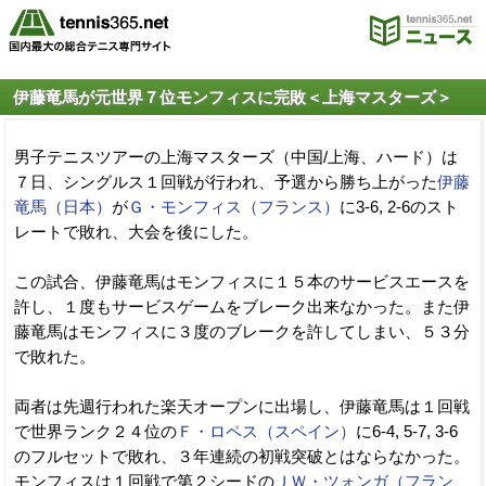
伊藤竜馬が元世界７位モンフィスに完敗＜上海マスターズ＞
男子テニスツアーの上海マスターズ（中国/上海、ハード）は
７日、シングルス１回戦が行われ、予選から勝ち上がった
伊藤
竜馬（日本）
が
Ｇ・モンフィス（フランス）
に3-6, 2-6のスト
レートで敗れ、大会を後にした。
この試合、伊藤竜馬はモンフィスに１５本のサービスエースを
許し、１度もサービスゲームをブレーク出来なかった。また伊
藤竜馬はモンフィスに３度のブレークを許してしまい、５３分
で敗れた。
両者は先週行われた楽天オープンに出場し、伊藤竜馬は１回戦
で世界ランク２４位の
Ｆ・ロペス（スペイン）
に6-4, 5-7, 3-6
のフルセットで敗れ、３年連続の初戦突破とはならなかった。
モンフィスは１回戦で第２シードの
ＪＷ・ツォンガ（フラン