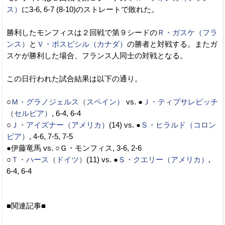
ス）
に3-6, 6-7 (8-10)のストレートで敗れた。
勝利したモンフィスは２回戦で第９シードの
Ｒ・ガスケ（フラ
ンス）
と
Ｖ・ポスピシル（カナダ）
の勝者と対戦する。またガ
スケが勝利した場合、フランス人同士の対戦となる。
この日行われた試合結果は以下の通り。
○
Ｍ・グラノジェルス（スペイン）
vs. ●
Ｊ・ティプサレビッチ
（セルビア）
, 6-4, 6-4
○
Ｊ・アイズナー（アメリカ）
(14) vs. ●
Ｓ・ヒラルド（コロン
ビア）
, 4-6, 7-5, 7-5
●伊藤竜馬 vs. ○Ｇ・モンフィス, 3-6, 2-6
○
Ｔ・ハース（ドイツ）
(11) vs. ●
Ｓ・クエリー（アメリカ）
,
6-4, 6-4
■関連記事■