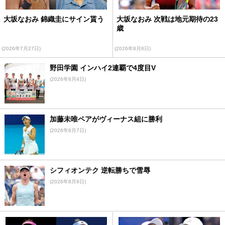
大坂なおみ 錦織圭にサイン貰う
大坂なおみ 次戦は地元期待の23
歳
(2026年7月27日)
(2026年8月8日)
野田学園 インハイ2連覇で4度目V
(2026年8月4日)
加藤未唯ペアがヴィーナス組に勝利
(2026年8月7日)
シフィオンテク 逆転勝ちで雪辱
(2026年8月9日)