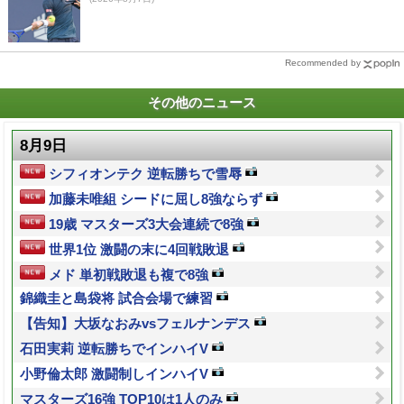
Recommended by
その他のニュース
8月9日
シフィオンテク 逆転勝ちで雪辱
加藤未唯組 シードに屈し8強ならず
19歳 マスターズ3大会連続で8強
世界1位 激闘の末に4回戦敗退
メド 単初戦敗退も複で8強
錦織圭と島袋将 試合会場で練習
【告知】大坂なおみvsフェルナンデス
石田実莉 逆転勝ちでインハイV
小野倫太郎 激闘制しインハイV
マスターズ16強 TOP10は1人のみ