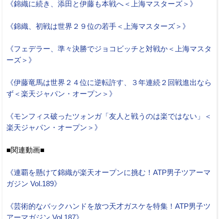
《錦織に続き、添田と伊藤も本戦へ＜上海マスターズ＞》
《錦織、初戦は世界２９位の若手＜上海マスターズ＞》
《フェデラー、準々決勝でジョコビッチと対戦か＜上海マスタ
ーズ＞》
《伊藤竜馬は世界２４位に逆転許す、３年連続２回戦進出なら
ず＜楽天ジャパン・オープン＞》
《モンフィス破ったツォンガ「友人と戦うのは楽ではない」＜
楽天ジャパン・オープン＞》
■関連動画■
《連覇を懸けて錦織が楽天オープンに挑む！ATP男子ツアーマ
ガジン Vol.189》
《芸術的なバックハンドを放つ天才ガスケを特集！ATP男子ツ
アーマガジン Vol.187》