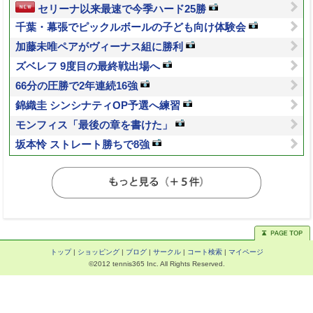
セリーナ以来最速で今季ハード25勝
千葉・幕張でピックルボールの子ども向け体験会
加藤未唯ペアがヴィーナス組に勝利
ズベレフ 9度目の最終戦出場へ
66分の圧勝で2年連続16強
錦織圭 シンシナティOP予選へ練習
モンフィス「最後の章を書けた」
坂本怜 ストレート勝ちで8強
トップ
|
ショッピング
|
ブログ
|
サークル
|
コート検索
|
マイページ
©2012 tennis365 Inc. All Rights Reserved.