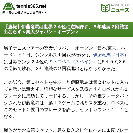
【速報】伊藤竜馬は世界２４位に逆転許す、３年連続２回戦進
出ならず＜楽天ジャパン・オープン＞
男子テニスツアーの楽天ジャパン・オープン（日本/東京、ハ
ード）は１日、シングルス１回戦が行われ、
伊藤竜馬（日本）
は世界ランク２４位の
Ｆ・ロペス（スペイン）
に6-4, 5-7, 3-6
の逆転で敗れ、３年連続の２回戦進出とはならなかった。
この試合、第１セットを先取した伊藤竜馬は第２セットに入っ
ても勢いは衰えず、強烈なサービスを武器とするロペスから１
ブレークに成功してリードする。しかし、その後ブレークバッ
クされた伊藤竜馬は、第１２ゲームで凡ミスを重ね、ロペスに
このセット２度目のブレークを許し、セットカウント１－１と
なる。
勝敗がかかる第３セット、息を吹き返したロペスに１度ブレー