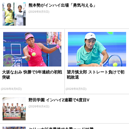
熊本勢がインハイ出場「勇気与える」
(2026年8月5日)
大坂なおみ 快勝で3年連続の初戦
望月慎太郎 ストレート負けで初
突破
戦敗退
(2026年8月6日)
(2026年8月5日)
野田学園 インハイ2連覇で4度目V
(2026年8月4日)