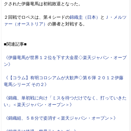
クされた伊藤竜馬は初戦敗退となった。
２回戦でロペスは、第４シードの
錦織圭（日本）
と
Ｊ・メルツ
ァー（オーストリア）
の勝者と対戦する。
■関連記事■
《伊藤竜馬が世界１２位を下す大金星◇楽天ジャパン・オープ
ン》
《【コラム】有明コロシアムが大歓声◇第６弾 ２０１２伊藤
竜馬シリーズ その２》
《錦織、単初戦に向け「ミスを待つだけでなく、打っていきた
い」＜楽天ジャパン・オープン＞》
《錦織組、５８分で姿消す＜楽天ジャパン・オープン＞》