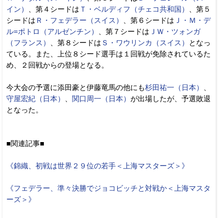
イン）
、第４シードは
Ｔ・ベルディフ（チェコ共和国）
、第５
シードは
Ｒ・フェデラー（スイス）
、第６シードは
Ｊ・Ｍ・デ
ル=ポトロ（アルゼンチン）
、第７シードは
ＪＷ・ツォンガ
（フランス）
、第８シードは
Ｓ・ワウリンカ（スイス）
となっ
ている。また、上位８シード選手は１回戦が免除されているた
め、２回戦からの登場となる。
今大会の予選に添田豪と伊藤竜馬の他にも
杉田祐一（日本）
、
守屋宏紀（日本）
、
関口周一（日本）
が出場したが、予選敗退
となった。
■関連記事■
《錦織、初戦は世界２９位の若手＜上海マスターズ＞》
《フェデラー、準々決勝でジョコビッチと対戦か＜上海マスタ
ーズ＞》