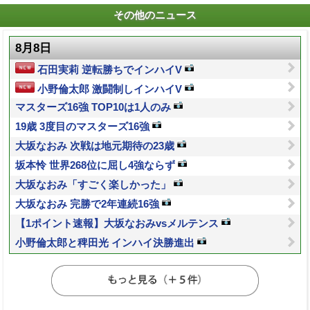
その他のニュース
8月8日
石田実莉 逆転勝ちでインハイV
小野倫太郎 激闘制しインハイV
マスターズ16強 TOP10は1人のみ
19歳 3度目のマスターズ16強
大坂なおみ 次戦は地元期待の23歳
坂本怜 世界268位に屈し4強ならず
大坂なおみ「すごく楽しかった」
大坂なおみ 完勝で2年連続16強
【1ポイント速報】大坂なおみvsメルテンス
小野倫太郎と稗田光 インハイ決勝進出