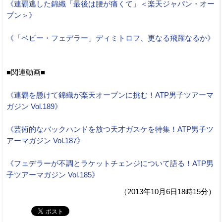
《連覇逃した錦織「最後は腰が痛くて」＜楽天ジャパン・オー
プン＞》
《「ベビー・フェデラー」ディミトロフ、更なる飛躍なるか》
■関連動画■
《連覇を懸けて錦織が楽天オープンに挑む！ATP男子ツアーマ
ガジン Vol.189》
《芸術的なバックハンドを放つ天才ガスケを特集！ATP男子ツ
アーマガジン Vol.187》
《フェデラーが不調とラケットチェンジについて語る！ATP男
子ツアーマガジン Vol.185》
（2013年10月6日18時15分）