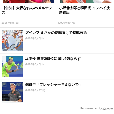
【告知】大坂なおみvsメルテン
小野倫太郎と稗田光 インハイ決
ス
勝進出
(2026年8月7日)
(2026年8月7日)
ズベレフ まさかの逆転負けで初戦敗退
(2026年8月6日)
坂本怜 世界268位に屈し4強ならず
(2026年8月8日)
錦織圭「プレッシャー与えないで」
(2026年7月27日)
Recommended by