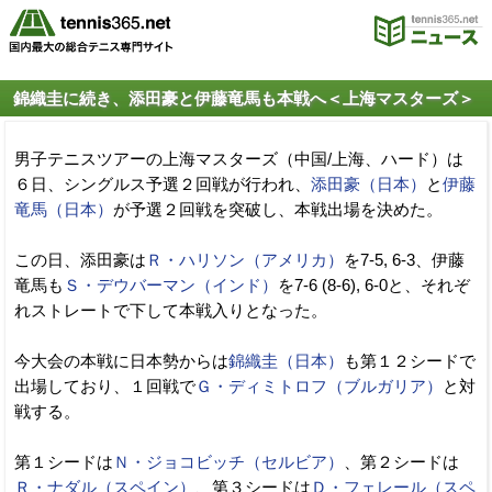
錦織圭に続き、添田豪と伊藤竜馬も本戦へ＜上海マスターズ＞
男子テニスツアーの上海マスターズ（中国/上海、ハード）は
６日、シングルス予選２回戦が行われ、
添田豪（日本）
と
伊藤
竜馬（日本）
が予選２回戦を突破し、本戦出場を決めた。
この日、添田豪は
Ｒ・ハリソン（アメリカ）
を7-5, 6-3、伊藤
竜馬も
Ｓ・デウバーマン（インド）
を7-6 (8-6), 6-0と、それぞ
れストレートで下して本戦入りとなった。
今大会の本戦に日本勢からは
錦織圭（日本）
も第１２シードで
出場しており、１回戦で
Ｇ・ディミトロフ（ブルガリア）
と対
戦する。
第１シードは
Ｎ・ジョコビッチ（セルビア）
、第２シードは
Ｒ・ナダル（スペイン）
、第３シードは
Ｄ・フェレール（スペ